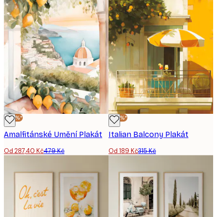
-40%*
-40%*
Amalfitánské Umění Plakát
Italian Balcony Plakát
Od 287,40 Kč
479 Kč
Od 189 Kč
315 Kč