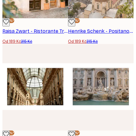
-40%*
-40%*
Raisa Zwart - Ristorante Trastevere Rome plakát
Henrike Schenk - Positano Blaženost Plakát
Od 189 Kč
315 Kč
Od 189 Kč
315 Kč
-40%*
-40%*