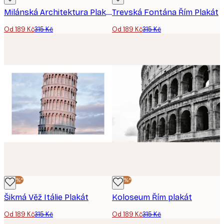
Milánská Architektura Plakát
Trevská Fontána Řím Plakát
Od 189 Kč
315 Kč
Od 189 Kč
315 Kč
-40%*
-40%*
Šikmá Věž Itálie Plakát
Koloseum Řím plakát
Od 189 Kč
315 Kč
Od 189 Kč
315 Kč