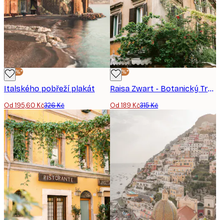
-40%*
-40%*
Italského pobřeží plakát
Raisa Zwart - Botanický Trastevere Rome || Plakát
Od 195,60 Kč
326 Kč
Od 189 Kč
315 Kč