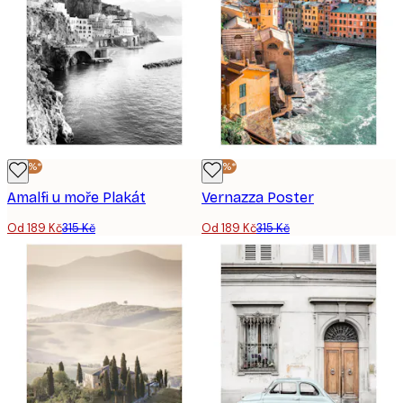
-40%*
-40%*
Amalfi u moře Plakát
Vernazza Poster
Od 189 Kč
315 Kč
Od 189 Kč
315 Kč