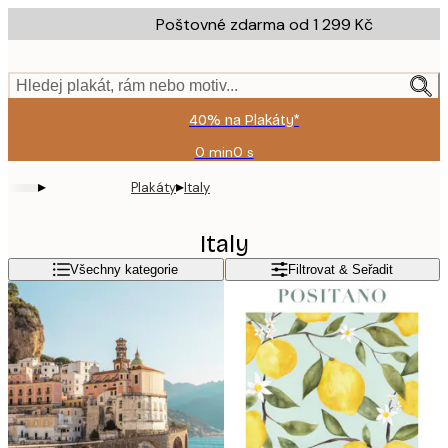
Skip
Poštovné zdarma od 1 299 Kč
to
main
content.
Hledej plakát, rám nebo motiv...
40% na Plakáty*
0 min
0 s
Platné
do:
▸
▸
Plakáty
Italy
2026-
08-
09
Italy
Všechny kategorie
Filtrovat & Seřadit