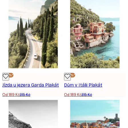
-40%*
-40%*
Jízda u jezera Garda Plakát
Dům v Itálii Plakát
Od 189 Kč
315 Kč
Od 189 Kč
315 Kč