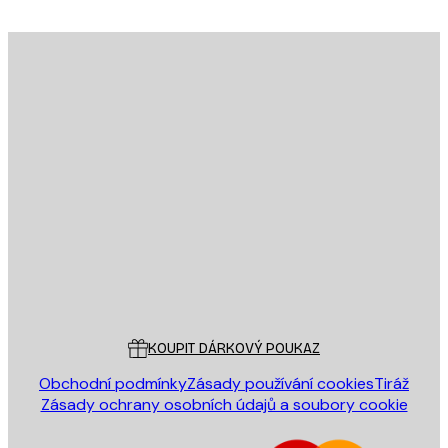
E-mail
ODESLAT
Obchod
Poster Store
Zákaznický servis
KOUPIT DÁRKOVÝ POUKAZ
Obchodní podmínky
Zásady používání cookies
Tiráž
Zásady ochrany osobních údajů a soubory cookie