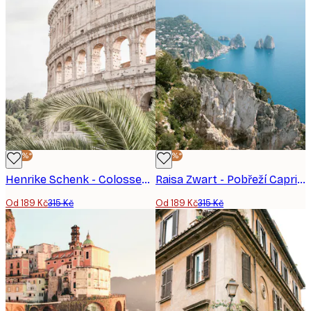
-40%*
-40%*
Henrike Schenk - Colosseum Palm View Plakát
Raisa Zwart - Pobřeží Capri, Itálie Plakát
Od 189 Kč
315 Kč
Od 189 Kč
315 Kč