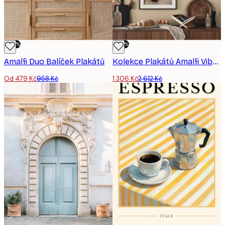
-50%
-50%
Amalfi Duo​ Balíček Plakátů
Kolekce Plakátů Amalfi Vibes
Od 479 Kč
958 Kč
1 306 Kč
2 612 Kč