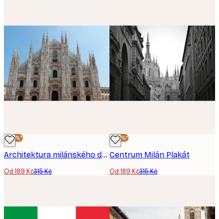
-40%*
-40%*
Architektura milánského dómu - plakát
Centrum Milán Plakát
Od 189 Kč
315 Kč
Od 189 Kč
315 Kč