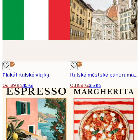
-40%*
-40%*
Plakát italské vlajky
Italské městské panorama plakát
Od 189 Kč
315 Kč
Od 189 Kč
315 Kč