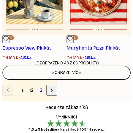
-40%*
-40%*
Espresso View Plakát
Margherita Pizza Plakát
Od 189 Kč
315 Kč
Od 189 Kč
315 Kč
JE ZOBRAZENO 48 Z 63 PRODUKTŮ
ZOBRAZIT VÍCE
2
1
Recenze zákazníků
VYNIKAJÍCÍ
4.3 z 5 hvězdiček
Na základě 70944 recenzí.