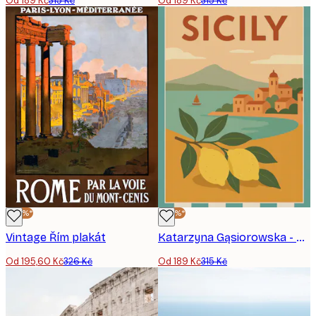
Od 189 Kč
315 Kč
Od 189 Kč
315 Kč
-40%*
-40%*
Vintage Řím plakát
Katarzyna Gąsiorowska - Sicilian Lemons Coastal Village Plakát
Od 195,60 Kč
326 Kč
Od 189 Kč
315 Kč