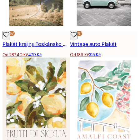
-40%*
-40%*
Plakát krajiny Toskánsko Hills
Vintage auto Plakát
Od 287,40 Kč
479 Kč
Od 189 Kč
315 Kč