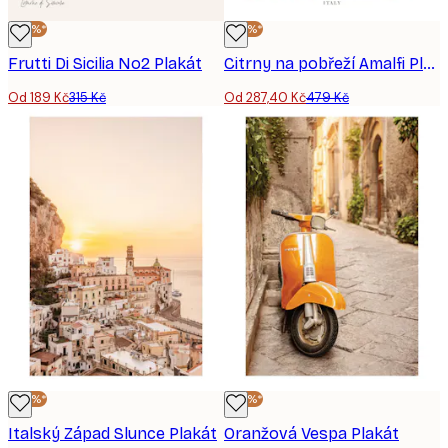
-40%*
-40%*
Frutti Di Sicilia No2 Plakát
Citrny na pobřeží Amalfi Plakát
Od 189 Kč
315 Kč
Od 287,40 Kč
479 Kč
-40%*
-40%*
Italský Západ Slunce Plakát
Oranžová Vespa Plakát