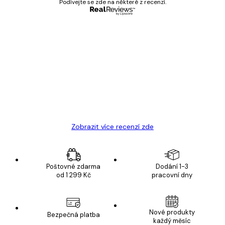
Podívejte se zde na některé z recenzí.
Ověřený kupující
Recenze
zákazníků
Velmi kvalitní tisk
19 úno
Hana Š
Zobrazit více recenzí zde
Poštovné zdarma
Dodání 1-3
od 1 299 Kč
pracovní dny
Nové produkty
Bezpečná platba
každý měsíc