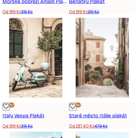
Mořské pobřeží Amalfi Plakát
Benátky Plakát
Od 189 Kč
315 Kč
Od 189 Kč
315 Kč
-40%*
-40%*
Italy Vespa Plakát
Staré město Itálie plakát
Od 189 Kč
315 Kč
Od 287,40 Kč
479 Kč