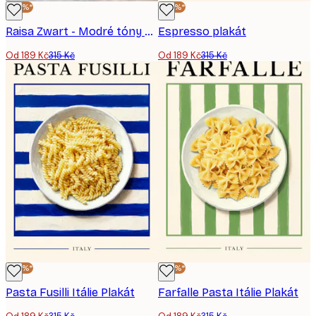
-40%*
-40%*
Raisa Zwart - Modré tóny Říma Plakát
Espresso plakát
Od 189 Kč
315 Kč
Od 189 Kč
315 Kč
-40%*
-40%*
Pasta Fusilli Itálie Plakát
Farfalle Pasta Itálie Plakát