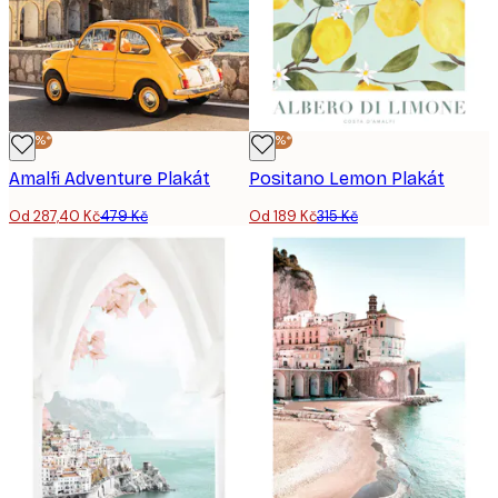
-40%*
-40%*
Amalfi Adventure Plakát
Positano Lemon Plakát
Od 287,40 Kč
479 Kč
Od 189 Kč
315 Kč