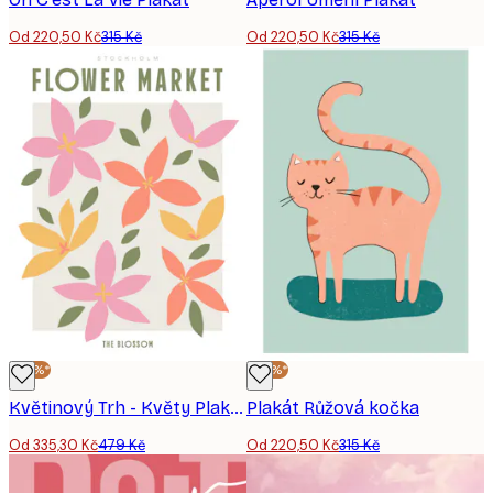
Od 220,50 Kč
315 Kč
Od 220,50 Kč
315 Kč
-30%*
-30%*
Květinový Trh - Květy Plakát
Plakát Růžová kočka
Od 335,30 Kč
479 Kč
Od 220,50 Kč
315 Kč