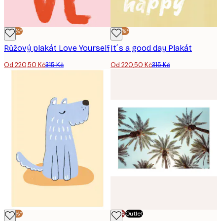
-30%*
-30%*
Růžový plakát Love Yourself
It´s a good day Plakát
Od 220,50 Kč
315 Kč
Od 220,50 Kč
315 Kč
-30%*
-70%
Outlet