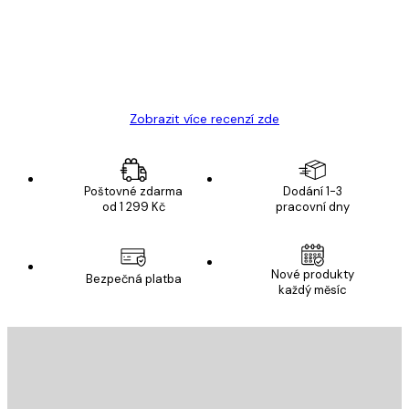
19 úno
Hana Š
Zobrazit více recenzí zde
Poštovné zdarma
Dodání 1-3
od 1 299 Kč
pracovní dny
E-mail
Nové produkty
Bezpečná platba
každý měsíc
PŘIHLÁSIT SE
Zásady ochrany osobních údajů