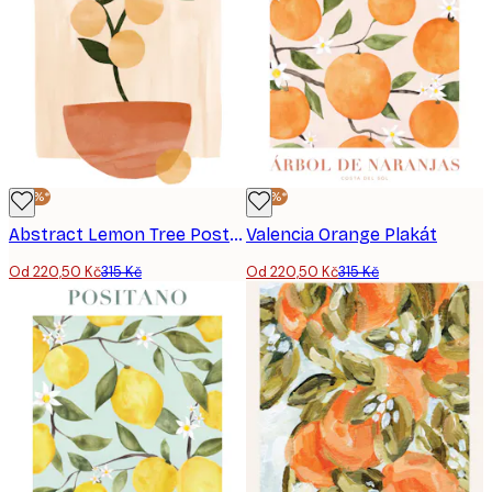
-30%*
-30%*
Abstract Lemon Tree Poster
Valencia Orange Plakát
Od 220,50 Kč
315 Kč
Od 220,50 Kč
315 Kč