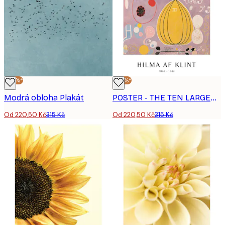
-30%*
-30%*
Modrá obloha Plakát
POSTER - THE TEN LARGEST, ADULTHOOD, NO. 7 BY HILMA AF KLINT
Od 220,50 Kč
315 Kč
Od 220,50 Kč
315 Kč