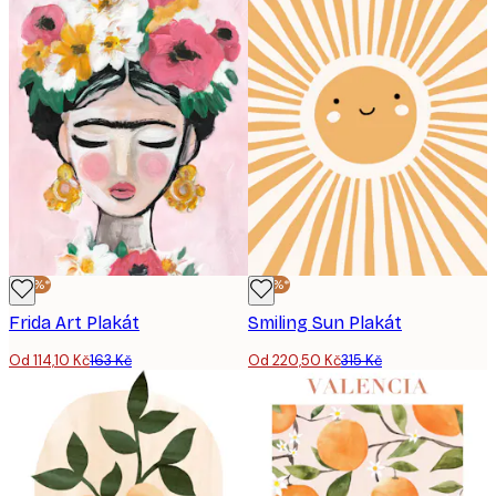
-30%*
-30%*
Frida Art Plakát
Smiling Sun Plakát
Od 114,10 Kč
163 Kč
Od 220,50 Kč
315 Kč