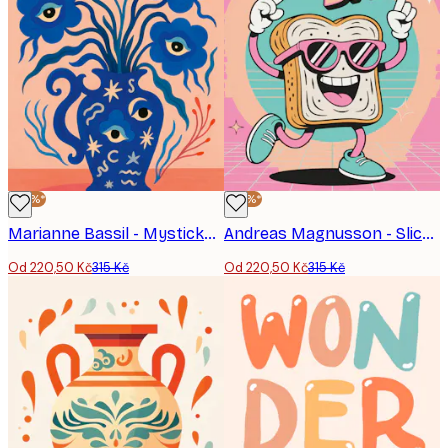
-30%*
-30%*
Marianne Bassil - Mystické květiny s očima plakát
Andreas Magnusson - Slice Slice Baby Plakát postavy
Od 220,50 Kč
315 Kč
Od 220,50 Kč
315 Kč