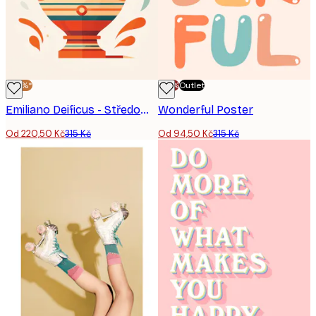
-30%*
-70%
Outlet
Emiliano Deificus - Středomořská amfora váza Plakát
Wonderful Poster
Od 220,50 Kč
315 Kč
Od 94,50 Kč
315 Kč