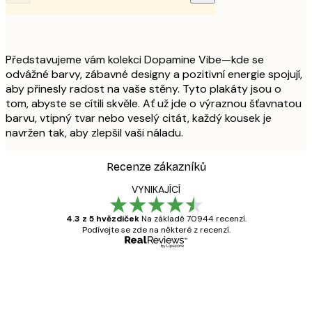
Představujeme vám kolekci Dopamine Vibe—kde se
odvážné barvy, zábavné designy a pozitivní energie spojují,
aby přinesly radost na vaše stěny. Tyto plakáty jsou o
tom, abyste se cítili skvěle. Ať už jde o výraznou šťavnatou
barvu, vtipný tvar nebo veselý citát, každý kousek je
navržen tak, aby zlepšil vaši náladu.
Recenze zákazníků
VYNIKAJÍCÍ
4.3 z 5 hvězdiček
Na základě 70944 recenzí.
Podívejte se zde na některé z recenzí.
Ověřený kupující
Recenze
zákazníků
Velmi kvalitní tisk