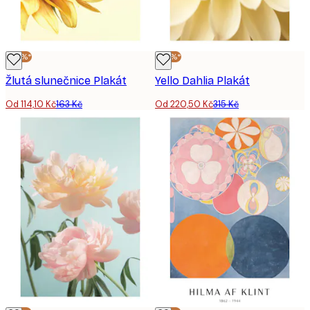
-30%*
-30%*
Žlutá slunečnice Plakát
Yello Dahlia Plakát
Od 114,10 Kč
163 Kč
Od 220,50 Kč
315 Kč