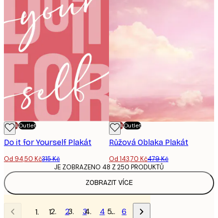
-70%
Outlet
-70%
Outlet
Do it for Yourself Plakát
Růžová Oblaka Plakát
Od 94,50 Kč
315 Kč
Od 143,70 Kč
479 Kč
JE ZOBRAZENO 48 Z 250 PRODUKTŮ
ZOBRAZIT VÍCE
2
3
4
…
6
1