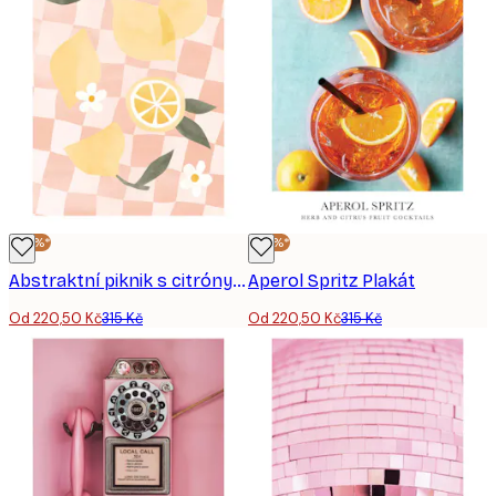
-30%*
-30%*
Abstraktní piknik s citróny Plakát
Aperol Spritz Plakát
Od 220,50 Kč
315 Kč
Od 220,50 Kč
315 Kč