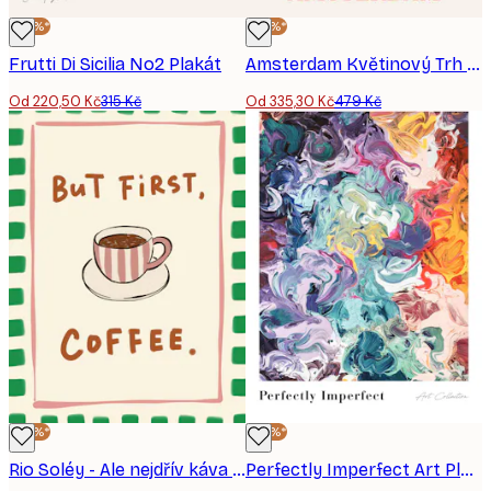
-30%*
-30%*
Frutti Di Sicilia No2 Plakát
Amsterdam Květinový Trh Plakát
Od 220,50 Kč
315 Kč
Od 335,30 Kč
479 Kč
-30%*
-30%*
Rio Soléy - Ale nejdřív káva Plakát
Perfectly Imperfect Art Plakát