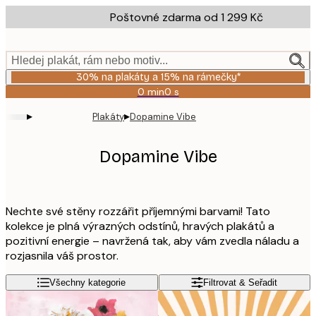
Skip
Poštovné zdarma od 1 299 Kč
to
main
content.
Hledej plakát, rám nebo motiv...
30% na plakáty a 15% na rámečky*
0 min
0 s
Platné
do:
▸
▸
Plakáty
Dopamine Vibe
2026-
08-
06
Dopamine Vibe
Nechte své stěny rozzářit příjemnými barvami! Tato
kolekce je plná výrazných odstínů, hravých plakátů a
pozitivní energie – navržená tak, aby vám zvedla náladu a
rozjasnila váš prostor.
Všechny kategorie
Filtrovat & Seřadit