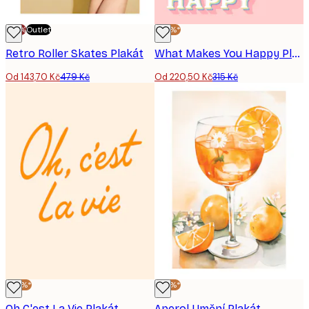
-70%
Outlet
-30%*
Retro Roller Skates Plakát
What Makes You Happy Plakát
Od 143,70 Kč
479 Kč
Od 220,50 Kč
315 Kč
-30%*
-30%*
Oh C'est La Vie Plakát
Aperol Umění Plakát