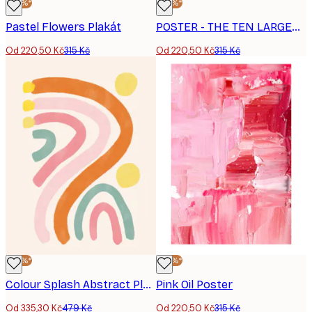
-30%*
-30%*
Pastel Flowers Plakát
POSTER - THE TEN LARGEST, CHILDHOOD, NO. 2 BY HILMA AF KLINT
Od 220,50 Kč
315 Kč
Od 220,50 Kč
315 Kč
-30%*
-30%*
Colour Splash Abstract Plakát
Pink Oil Poster
Od 335,30 Kč
479 Kč
Od 220,50 Kč
315 Kč