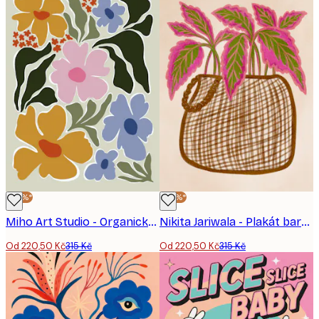
-30%*
-30%*
Miho Art Studio - Organické květinové tvary - plakát
Nikita Jariwala - Plakát barevné rostliny v květináči
Od 220,50 Kč
315 Kč
Od 220,50 Kč
315 Kč