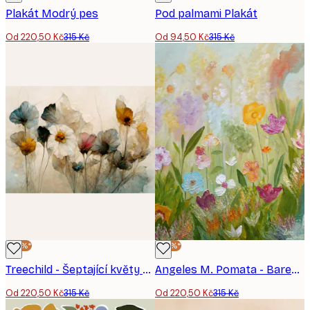
Plakát Modrý pes
Pod palmami Plakát
Od 220,50 Kč
315 Kč
Od 94,50 Kč
315 Kč
-30%*
-30%*
Treechild - Šeptající květy Plakát
Angeles M. Pomata - Barevná louka plná divokých květin Plakát
Od 220,50 Kč
315 Kč
Od 220,50 Kč
315 Kč