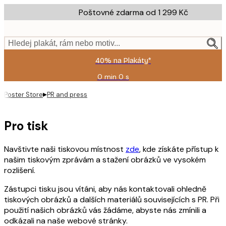
Skip
Poštovné zdarma od 1 299 Kč
to
main
content.
Hledej plakát, rám nebo motiv...
40% na Plakáty*
0 min
0 s
Platné
do:
▸
Poster Store
PR and press
2026-
08-
09
Pro tisk
Navštivte naši tiskovou místnost
zde
, kde získáte přístup k
našim tiskovým zprávám a stažení obrázků ve vysokém
rozlišení.
Zástupci tisku jsou vítáni, aby nás kontaktovali ohledně
tiskových obrázků a dalších materiálů souvisejících s PR. Při
použití našich obrázků vás žádáme, abyste nás zmínili a
odkázali na naše webové stránky.