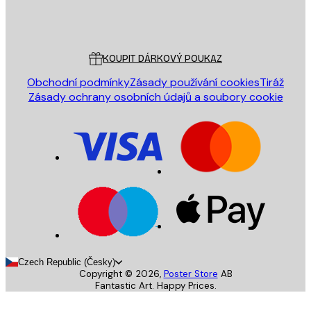
Obchod
Poster Store
Zákaznický servis
KOUPIT DÁRKOVÝ POUKAZ
Obchodní podmínky
Zásady používání cookies
Tiráž
Zásady ochrany osobních údajů a soubory cookie
Czech Republic (Česky)
Copyright ©
2026
,
Poster Store
AB
Fantastic Art. Happy Prices.