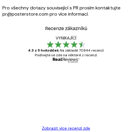
Pro všechny dotazy související s PR prosím kontaktujte
pr@posterstore.com pro více informací.
Recenze zákazníků
VYNIKAJÍCÍ
4.3 z 5 hvězdiček
Na základě 70944 recenzí.
Podívejte se zde na některé z recenzí.
Ověřený kupující
Recenze
zákazníků
Velmi kvalitní tisk
19 úno
Hana Š
Zobrazit více recenzí zde