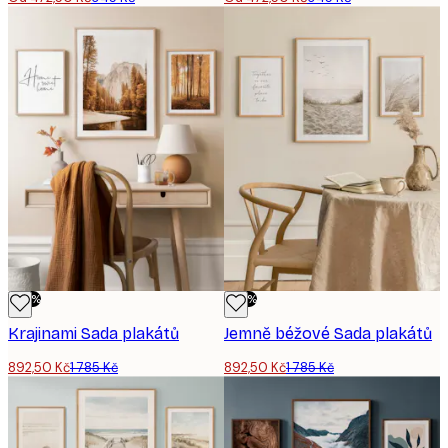
-50%
-50%
Krajinami Sada plakátů
Jemně béžové Sada plakátů
892,50 Kč
1 785 Kč
892,50 Kč
1 785 Kč