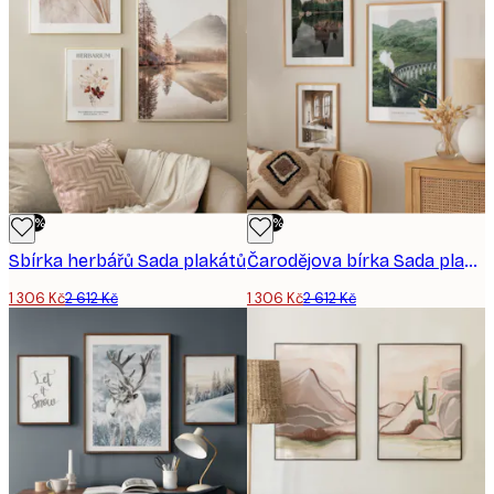
-50%
-50%
Sbírka herbářů Sada plakátů
Čarodějova bírka Sada plakátů
1 306 Kč
2 612 Kč
1 306 Kč
2 612 Kč