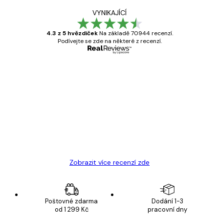
VYNIKAJÍCÍ
4.3 z 5 hvězdiček
Na základě 70944 recenzí.
Podívejte se zde na některé z recenzí.
Ověřený kupující
Recenze
zákazníků
Velmi kvalitní tisk
19 úno
Hana Š
Zobrazit více recenzí zde
Poštovné zdarma
Dodání 1-3
od 1 299 Kč
pracovní dny