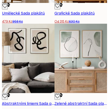
-50%
-50%
Umělecké Sada plakátů
Grafické Sada plakátů
479 Kč
958 Kč
Od 315 Kč
630 Kč
-50%
-50%
Abstraktními liniemi Sada plakátů
Zelené abstraktní Sada plakátů