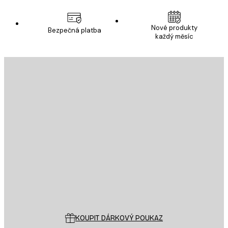
Nové produkty
Bezpečná platba
každý měsíc
E-mail
ODESLAT
Obchod
Poster Store
Zákaznický servis
KOUPIT DÁRKOVÝ POUKAZ