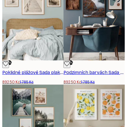
-50%
-50%
Poklidné plážové Sada plakátů
Podzimních barvách Sada plakátů
892,50 Kč
1 785 Kč
892,50 Kč
1 785 Kč