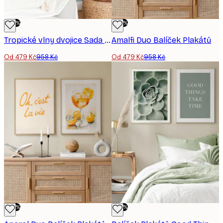
-50%
-50%
Tropické vlny dvojice Sada plakátů
Amalfi Duo​ Balíček Plakátů
Od 479 Kč
958 Kč
Od 479 Kč
958 Kč
-50%
-50%