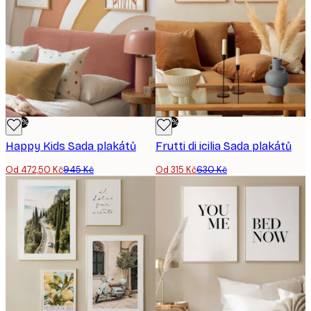
nového domu nebo bytu, nebo jen milým dárkem pro vaše
blízké, kteří potřebují nějaké nové nástěnné umění!
-50%
-50%
Happy Kids Sada plakátů
Frutti di icilia Sada plakátů
Od 472,50 Kč
945 Kč
Od 315 Kč
630 Kč