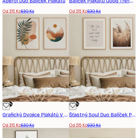
Aperol Duo​ Balíček Plakátů
Balíček Plakátů Good Things Duo
Od 315 Kč
630 Kč
Od 315 Kč
630 Kč
-50%
-50%
Grafický Dvojice Plakátů V Balení
Šťastný Soul Duo Balíček Plakátů
Od 315 Kč
630 Kč
Od 315 Kč
630 Kč