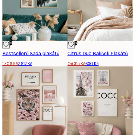
-50%
-50%
Bestsellerů Sada plakátů
Citrus Duo​ Balíček Plakátů
1 306 Kč
2 612 Kč
Od 315 Kč
630 Kč