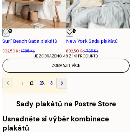
-50%
-50%
Surf Beach Sada plakátů
New York Sada plakátů
892,50 Kč
1 785 Kč
892,50 Kč
1 785 Kč
JE ZOBRAZENO 48 Z 141 PRODUKTŮ
ZOBRAZIT VÍCE
2
3
1
Sady plakátů na Postre Store
Usnadněte si výběr kombinace
plakátů