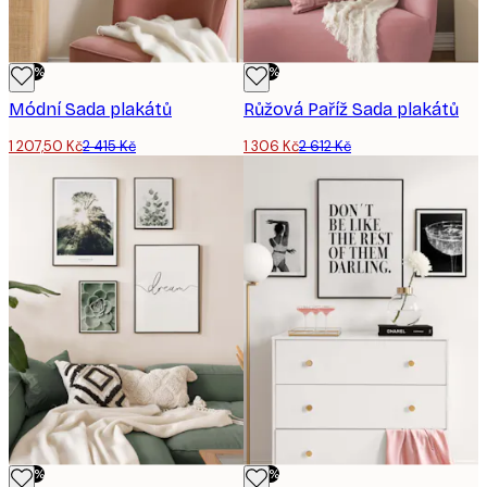
-50%
-50%
Módní Sada plakátů
Růžová Paříž Sada plakátů
1 207,50 Kč
2 415 Kč
1 306 Kč
2 612 Kč
-50%
-50%