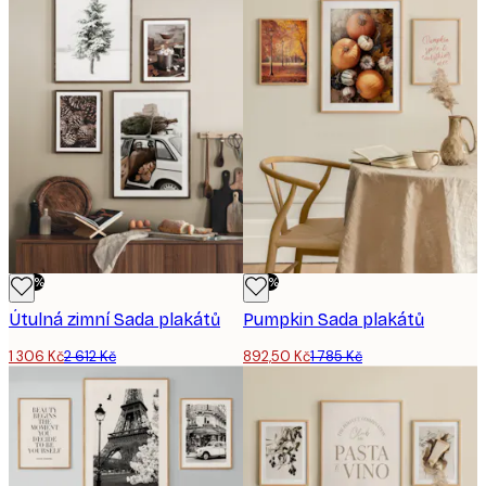
-50%
-50%
Útulná zimní Sada plakátů
Pumpkin Sada plakátů
1 306 Kč
2 612 Kč
892,50 Kč
1 785 Kč