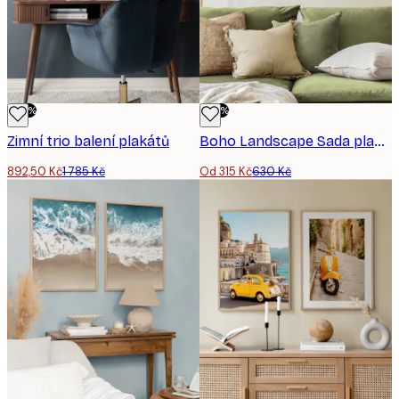
-50%
-50%
Zimní trio balení plakátů
Boho Landscape Sada plakátů
892,50 Kč
1 785 Kč
Od 315 Kč
630 Kč