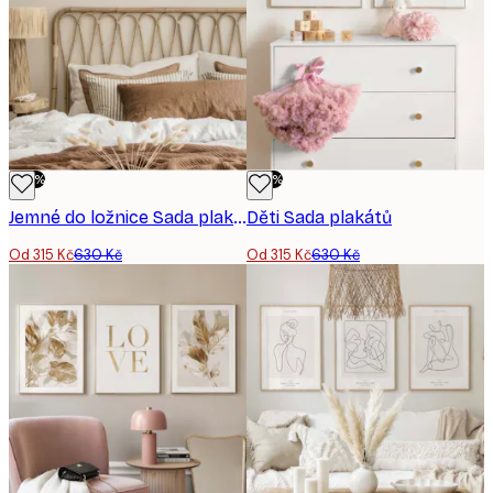
-50%
-50%
Jemné do ložnice Sada plakátů
Děti Sada plakátů
Od 315 Kč
630 Kč
Od 315 Kč
630 Kč