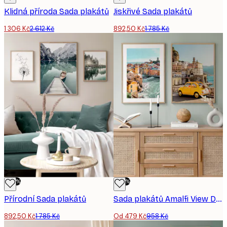
Klidná příroda Sada plakátů
Jiskřivé Sada plakátů
1 306 Kč
2 612 Kč
892,50 Kč
1 785 Kč
-50%
-50%
Přírodní Sada plakátů
Sada plakátů Amalfi View Duo
892,50 Kč
1 785 Kč
Od 479 Kč
958 Kč