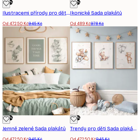
-50%
-50%
Ilustracemi přírody pro děti Sada plakátů
Ikonické Sada plakátů
Od 472,50 Kč
945 Kč
Od 489 Kč
978 Kč
-50%
-50%
Jemně zelené Sada plakátů
Trendy pro děti Sada plakátů
Od 472,50 Kč
945 Kč
Od 472,50 Kč
945 Kč