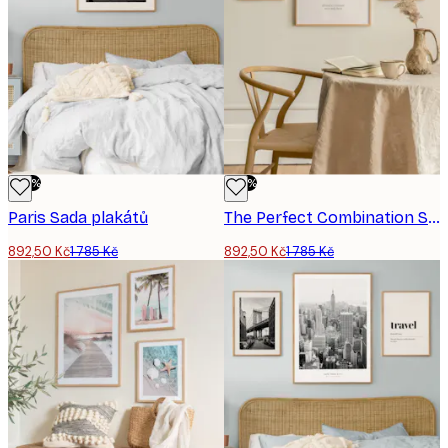
-50%
-50%
Paris Sada plakátů
The Perfect Combination Sada plakátů
892,50 Kč
1 785 Kč
892,50 Kč
1 785 Kč