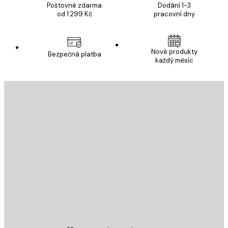
Poštovné zdarma
Dodání 1-3
od 1 299 Kč
pracovní dny
Nové produkty
Bezpečná platba
každý měsíc
E-mail
ODESLAT
Obchod
Poster Store
Zákaznický servis