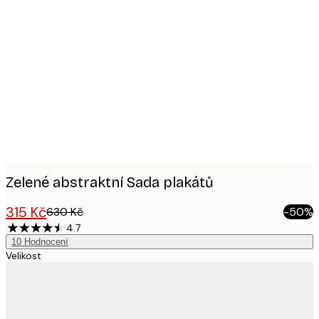
Product
images
Zelené abstraktní Sada plakátů
315 Kč
630 Kč
-50%
4.7
10
Hodnocení
Velikost