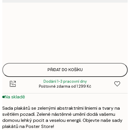
3
21x30 cm
6
4
30x40 cm
9
8
50x70 cm
1 6
1 0
70x100 cm
2 
PŘIDAT DO KOŠÍKU
Dodání 1-3 pracovní dny
Poštovné zdarma od 1 299 Kč
Na skladě
Sada plakátů se zelenými abstraktními liniemi a tvary na
světlém pozadí. Zelené nástěnné umění dodá vašemu
domovu lehký pocit a veselou energii. Objevte naše sady
plakátů na Poster Store!