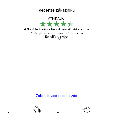
Recenze zákazníků
VYNIKAJÍCÍ
4.3 z 5 hvězdiček
Na základě 70944 recenzí.
Podívejte se zde na některé z recenzí.
Ověřený kupující
Recenze
zákazníků
Velmi kvalitní tisk
19 úno
Hana Š
Zobrazit více recenzí zde