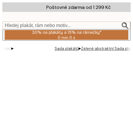
Skip
Poštovné zdarma od 1 299 Kč
to
main
content.
Hledej plakát, rám nebo motiv...
30% na plakáty a 15% na rámečky*
0 min
0 s
Platné
do:
▸
▸
Sada plakátů
Zelené abstraktní Sada plak
2026-
08-
06