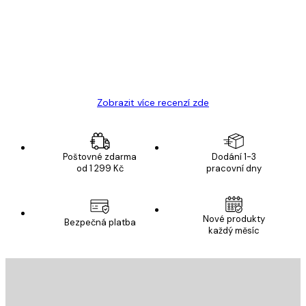
zákazníků
Velmi kvalitní tisk
19 úno
Hana Š
Zobrazit více recenzí zde
Poštovné zdarma
Dodání 1-3
od 1 299 Kč
pracovní dny
Nové produkty
Bezpečná platba
každý měsíc