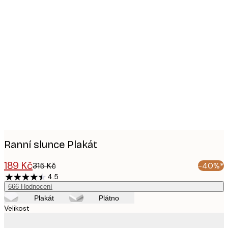
Product
images
Ranní slunce Plakát
189 Kč
315 Kč
-40%*
4.5
666
Hodnocení
Plakát
Plátno
Velikost