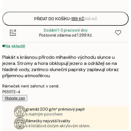
options
PŘIDAT DO KOŠÍKU
-
189 KČ
315 KČ
Dodání 1-3 pracovní dny
Poštovné zdarma od 1 299 Kč
Na skladě
Plakát s krásnou přírodo mlhavého východu slunce u
jezera. Stromy a hora obklopují jezero a odrážejí se na
hladině vody, zatímco sluneční paprsky zaplavují obraz
příjemnou atmosférou.
Rámeček není zahrnut v ceně.
PS51172-4
Historie cen
gramáž 200 g/m² prémiový papír
s matným povrchem
Rámečky nejvyšší kvality
s křišťálově čistým akrylovým sklem.