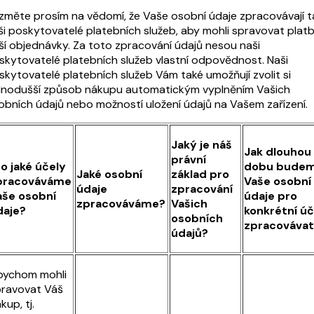
změte prosím na vědomí, že Vaše osobní údaje zpracovávají t
ši poskytovatelé platebních služeb, aby mohli spravovat plat
ší objednávky. Za toto zpracování údajů nesou naši
skytovatelé platebních služeb vlastní odpovědnost. Naši
skytovatelé platebních služeb Vám také umožňují zvolit si
dnodušší způsob nákupu automatickým vyplněním Vašich
obních údajů nebo možností uložení údajů na Vašem zařízení.
Jaký je náš
Jak dlouhou
právní
o jaké účely
dobu bude
Jaké osobní
základ pro
pracováváme
Vaše osobní
údaje
zpracování
aše osobní
údaje pro
zpracováváme?
Vašich
daje?
konkrétní úč
osobních
zpracovávat
údajů?
bychom mohli
ravovat Váš
kup, tj.