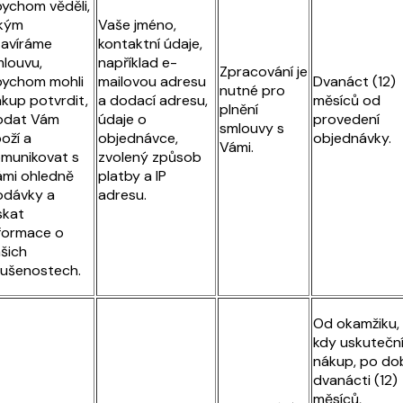
ychom věděli,
 kým
Vaše jméno,
avíráme
kontaktní údaje,
louvu,
například e-
Zpracování je
bychom mohli
mailovou adresu
Dvanáct (12)
nutné pro
kup potvrdit,
a dodací adresu,
měsíců od
plnění
odat Vám
údaje o
provedení
smlouvy s
oží a
objednávce,
objednávky.
Vámi.
munikovat s
zvolený způsob
mi ohledně
platby a IP
odávky a
adresu.
skat
formace o
šich
ušenostech.
Od okamžiku,
kdy uskutečn
nákup, po do
dvanácti (12)
měsíců,