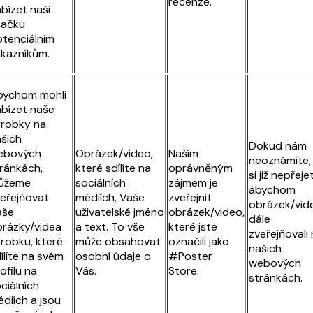
recenze.
bízet naši
načku
tenciálním
kazníkům.
bychom mohli
bízet naše
robky na
šich
Dokud nám
ebových
Obrázek/video,
Naším
neoznámíte,
ránkách,
které sdílíte na
oprávněným
si již nepřeje
ůžeme
sociálních
zájmem je
abychom
eřejňovat
médiích, Vaše
zveřejnit
obrázek/vid
aše
uživatelské jméno
obrázek/video,
dále
rázky/videa
a text. To vše
které jste
zveřejňovali
robku, které
může obsahovat
označili jako
našich
ílíte na svém
osobní údaje o
#Poster
webových
ofilu na
Vás.
Store.
stránkách.
ciálních
diích a jsou