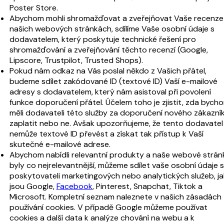
Poster Store.
Abychom mohli shromažďovat a zveřejňovat Vaše recenze
našich webových stránkách, sdílíme Vaše osobní údaje s
dodavatelem, který poskytuje technické řešení pro
shromažďování a zveřejňování těchto recenzí (Google,
Lipscore, Trustpilot, Trusted Shops).
Pokud nám odkaz na Vás poslal někdo z Vašich přátel,
budeme sdílet zakódované ID (textové ID) Vaší e-mailové
adresy s dodavatelem, který nám asistoval při povolení
funkce doporučení přátel. Účelem toho je zjistit, zda bych
měli dodavateli této služby za doporučení nového zákazní
zaplatit nebo ne. Avšak upozorňujeme, že tento dodavatel
nemůže textové ID převést a získat tak přístup k Vaší
skutečné e-mailové adrese.
Abychom nabídli relevantní produkty a naše webové strán
byly co nejrelevantnější, můžeme sdílet vaše osobní údaje s
poskytovateli marketingových nebo analytických služeb, j
jsou Google,
Facebook
, Pinterest, Snapchat, Tiktok a
Microsoft. Kompletní seznam naleznete v našich zásadách
používání cookies. V případě Google můžeme používat
cookies a další data k analýze chování na webu a k