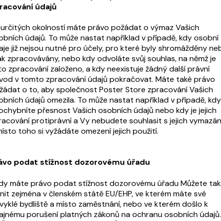
racování údajů
 určitých okolností máte právo požádat o výmaz Vašich
obních údajů. To může nastat například v případě, kdy osobní
aje již nejsou nutné pro účely, pro které byly shromážděny ne
nak zpracovávány, nebo kdy odvoláte svůj souhlas, na němž je
to zpracování založeno, a kdy neexistuje žádný další právní
vod v tomto zpracování údajů pokračovat. Máte také právo
žádat o to, aby společnost Poster Store zpracování Vašich
obních údajů omezila. To může nastat například v případě, kdy
ochybníte přesnost Vašich osobních údajů nebo kdy je jejich
racování protiprávní a Vy nebudete souhlasit s jejich vymazá
ísto toho si vyžádáte omezení jejich použití.
ávo podat stížnost dozorovému úřadu
dy máte právo podat stížnost dozorovému úřadu Můžete tak
init zejména v členském státě EU/EHP, ve kterém máte své
vyklé bydliště a místo zaměstnání, nebo ve kterém došlo k
ajnému porušení platných zákonů na ochranu osobních údajů.