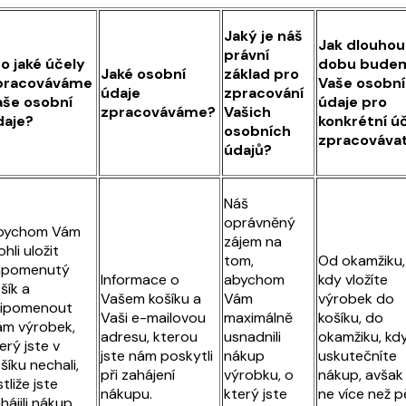
Jaký je náš
Jak dlouhou
právní
o jaké účely
dobu bude
Jaké osobní
základ pro
pracováváme
Vaše osobní
údaje
zpracování
aše osobní
údaje pro
zpracováváme?
Vašich
daje?
konkrétní ú
osobních
zpracováva
údajů?
Náš
oprávněný
bychom Vám
zájem na
hli uložit
tom,
Od okamžiku,
apomenutý
Informace o
abychom
kdy vložíte
šík a
Vašem košíku a
Vám
výrobek do
řipomenout
Vaši e-mailovou
maximálně
košíku, do
m výrobek,
adresu, kterou
usnadnili
okamžiku, kd
erý jste v
jste nám poskytli
nákup
uskutečníte
šíku nechali,
při zahájení
výrobku, o
nákup, avšak
stliže jste
nákupu.
který jste
ne více než p
hájili nákup