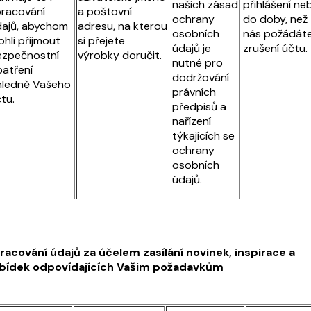
našich zásad
přihlášení ne
racování
a poštovní
ochrany
do doby, než
ajů, abychom
adresu, na kterou
osobních
nás požádát
hli přijmout
si přejete
údajů je
zrušení účtu.
ezpečnostní
výrobky doručit.
nutné pro
atření
dodržování
hledně Vašeho
právních
tu.
předpisů a
nařízení
týkajících se
ochrany
osobních
údajů.
racování údajů za účelem zasílání novinek, inspirace a
bídek odpovídajících Vašim požadavkům