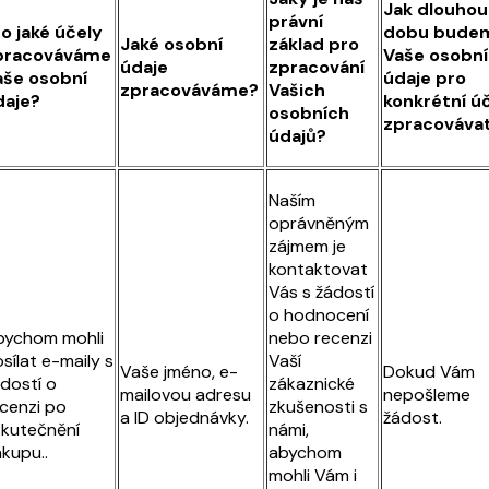
Jak dlouhou
právní
o jaké účely
dobu bude
Jaké osobní
základ pro
pracováváme
Vaše osobní
údaje
zpracování
aše osobní
údaje pro
zpracováváme?
Vašich
daje?
konkrétní ú
osobních
zpracováva
údajů?
Naším
oprávněným
zájmem je
kontaktovat
Vás s žádostí
o hodnocení
bychom mohli
nebo recenzi
sílat e-maily s
Vaší
Vaše jméno, e-
Dokud Vám
dostí o
zákaznické
mailovou adresu
nepošleme
cenzi po
zkušenosti s
a ID objednávky.
žádost.
kutečnění
námi,
kupu..
abychom
mohli Vám i