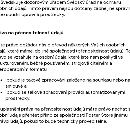
 Švédsku je dozorovým úřadem Švédský úřad na ochranu
obních údajů. Tímto právem nejsou dotčeny žádné jiné správn
bo soudní opravné prostředky.
ávo na přenositelnost údajů
te právo požádat nás o převod některých Vašich osobních
ajů, které máme, do jiné společnosti (přenositelnost údajů). T
ávo se vztahuje na osobní údaje, které jste nám poskytli ve
rukturovaném, běžně používaném, strojově čitelném a
teroperabilním formátu:
pokud je takové zpracování založeno na souhlasu nebo n
smlouvě a
pokud se takové zpracování provádí automatizovanými
prostředky.
i uplatnění práva na přenositelnost údajů máte právo nechat s
obní údaje přenést přímo ze společnosti Poster Store jinému
rávci údajů, pokud to bude technicky proveditelné.