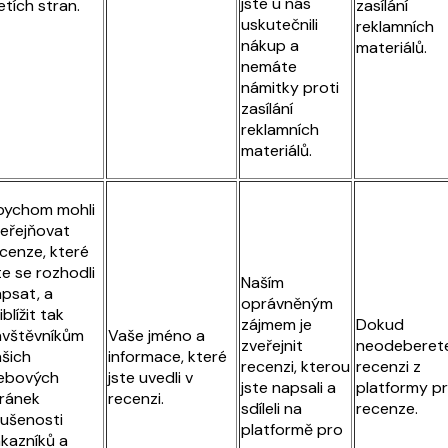
jste u nás
etích stran.
zasílání
uskutečnili
reklamních
nákup a
materiálů.
nemáte
námitky proti
zasílání
reklamních
materiálů.
bychom mohli
eřejňovat
cenze, které
te se rozhodli
Naším
psat, a
oprávněným
iblížit tak
zájmem je
Dokud
ávštěvníkům
Vaše jméno a
zveřejnit
neodeberet
šich
informace, které
recenzi, kterou
recenzi z
ebových
jste uvedli v
jste napsali a
platformy p
ránek
recenzi.
sdíleli na
recenze.
ušenosti
platformě pro
kazníků a