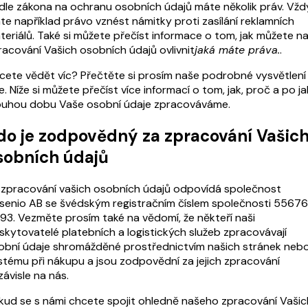
dle zákona na ochranu osobních údajů máte několik práv. Vžd
te například právo vznést námitky proti zasílání reklamních
teriálů. Také si můžete přečíst informace o tom, jak můžete n
racování Vašich osobních údajů ovlivnit
jaká máte práva.
.
cete vědět víc? Přečtěte si prosím naše podrobné vysvětlení
e. Níže si můžete přečíst více informací o tom, jak, proč a po ja
ouhou dobu Vaše osobní údaje zpracováváme.
do je zodpovědný za zpracování Vašic
sobních údajů
 zpracování vašich osobních údajů odpovídá společnost
senio AB se švédským registračním číslem společnosti 5567
93. Vezměte prosím také na vědomí, že někteří naši
skytovatelé platebních a logistických služeb zpracovávají
obní údaje shromážděné prostřednictvím našich stránek nebo
stému při nákupu a jsou zodpovědní za jejich zpracování
ávisle na nás.
kud se s námi chcete spojit ohledně našeho zpracování Vašic