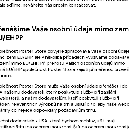
aje sdílíme, neváhejte nás prosím kontaktovat.
řenášíme Vaše osobní údaje mimo ze
U/EHP?
olečnost Poster Store obvykle zpracovává Vaše osobní údaje
mci zemí EU/EHP, ale v několika případech využíváme dodavate
 zemí mimo EU/EHP. Při přenosu Vašich osobních údajů mimo
mě EU/EHP společnost Poster Store zajistí přiměřenou úrove
hrany.
olečnost Poster Store může Vaše osobní údaje přenášet i do
A našemu dodavateli, který poskytuje služby při zasílání
wsletterů, a našim dodavatelům, kteří poskytují služby při
ádění relevantních výrobků na trh a usilují o to, aby naše web
ránky co nejvíce odpovídaly požadavkům trhu.
ichni dodavatelé z USA, které bychom mohli využít, mají
rtifikaci štítu na ochranu soukromí. Štít na ochranu soukromí j