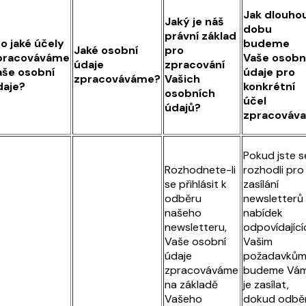
Jak dlouho
Jaký je náš
dobu
právní základ
o jaké účely
budeme
Jaké osobní
pro
pracováváme
Vaše osobn
údaje
zpracování
aše osobní
údaje pro
zpracováváme?
Vašich
daje?
konkrétní
osobních
účel
údajů?
zpracováva
Pokud jste s
Rozhodnete-li
rozhodli pro
se přihlásit k
zasílání
odběru
newsletterů
našeho
nabídek
newsletteru,
odpovídající
Vaše osobní
Vašim
údaje
požadavkům
zpracováváme
budeme Vá
na základě
je zasílat,
Vašeho
dokud odbě