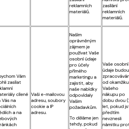
reklamních
zasílání
materiálů.
reklamních
materiálů.
Naším
oprávněným
zájmem je
používat Vaše
osobní údaje
Vaše osobní
pro účely
údaje budou
přímého
bychom Vám
zpracovává
marketingu a
hli zasílat
od okamžiku
zajistit, aby
klamní
Vašeho
naše nabídky
teriály cílené
Vaši e-mailovou
nákupu po
odpovídaly
 Vás na
adresu, soubory
dobu dvou (
Vašim
ciálních
cookie a IP
let, pokud js
požadavkům.
diích a na
adresu.
předtím
To děláme jen
ebových
nevznesli
tehdy, pokud
ránkách
námitku prot