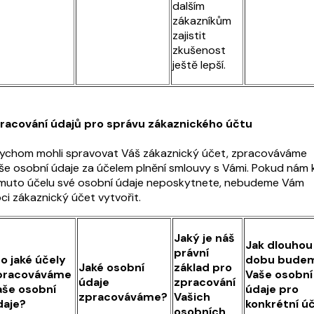
dalším
zákazníkům
zajistit
zkušenost
ještě lepší.
racování údajů pro správu zákaznického účtu
ychom mohli spravovat Váš zákaznický účet, zpracováváme
še osobní údaje za účelem plnění smlouvy s Vámi. Pokud nám 
muto účelu své osobní údaje neposkytnete, nebudeme Vám
ci zákaznický účet vytvořit.
Jaký je náš
Jak dlouhou
právní
o jaké účely
dobu bude
Jaké osobní
základ pro
pracováváme
Vaše osobní
údaje
zpracování
aše osobní
údaje pro
zpracováváme?
Vašich
daje?
konkrétní úč
osobních