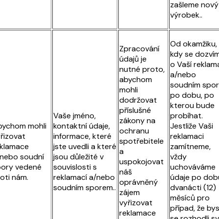
zašleme nový
výrobek..
Od okamžiku,
Zpracování
kdy se dozví
údajů je
o Vaší reklam
nutné proto,
a/nebo
abychom
soudním spor
mohli
po dobu, po
dodržovat
kterou bude
příslušné
Vaše jméno,
probíhat.
zákony na
bychom mohli
kontaktní údaje,
Jestliže Vaši
ochranu
řizovat
informace, které
reklamaci
spotřebitele
eklamace
jste uvedli a které
zamítneme,
a
nebo soudní
jsou důležité v
vždy
uspokojovat
pory vedené
souvislosti s
uchováváme
náš
oti nám.
reklamací a/nebo
údaje po dob
oprávněný
soudním sporem..
dvanácti (12)
zájem
měsíců pro
vyřizovat
případ, že by
reklamace
se rozhodli sv