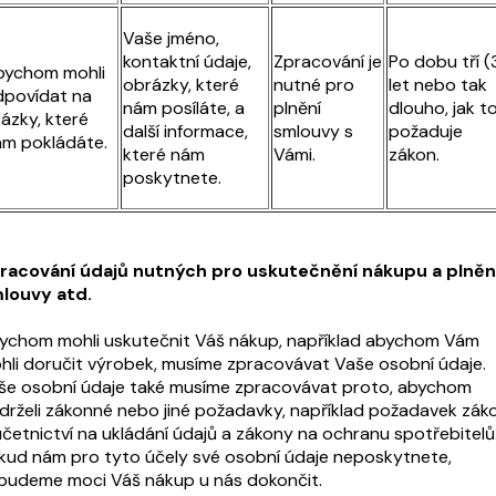
Vaše jméno,
kontaktní údaje,
Zpracování je
Po dobu tří (
bychom mohli
obrázky, které
nutné pro
let nebo tak
povídat na
nám posíláte, a
plnění
dlouho, jak t
ázky, které
další informace,
smlouvy s
požaduje
m pokládáte.
které nám
Vámi.
zákon.
poskytnete.
racování údajů nutných pro uskutečnění nákupu a plněn
louvy atd.
ychom mohli uskutečnit Váš nákup, například abychom Vám
hli doručit výrobek, musíme zpracovávat Vaše osobní údaje.
še osobní údaje také musíme zpracovávat proto, abychom
drželi zákonné nebo jiné požadavky, například požadavek zák
účetnictví na ukládání údajů a zákony na ochranu spotřebitelů
kud nám pro tyto účely své osobní údaje neposkytnete,
budeme moci Váš nákup u nás dokončit.