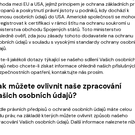
hoda mezi EU a USA, jejímž principem je ochrana základních p
ropanů a poskytnutí právní jistoty u podniků, kdy dochází k
enosu osobních údajů do USA. Americké společnosti se moho
registrovat k certifikaci v rámci štítu na ochranu soukromí u
nisterstva obchodu Spojených států. Toto ministerstvo
sledně ověří, zda jsou zásady tohoto dodavatele na ochranu
obních údajů v souladu s vysokými standardy ochrany osobn
jů.
e-li jakékoli dotazy týkající se našeho sdílení Vašich osobníc
ajů nebo chcete-li získat informace ohledně našich příslušnýc
zpečnostních opatření, kontaktujte nás prosím.
ak můžete ovlivnit naše zpracování
ašich osobních údajů?
dle právních předpisů o ochraně osobních údajů máte celou
du práv, na základě kterých můžete ovlivnit způsob našeho
racování Vašich osobních údajů. Další informace naleznete níž