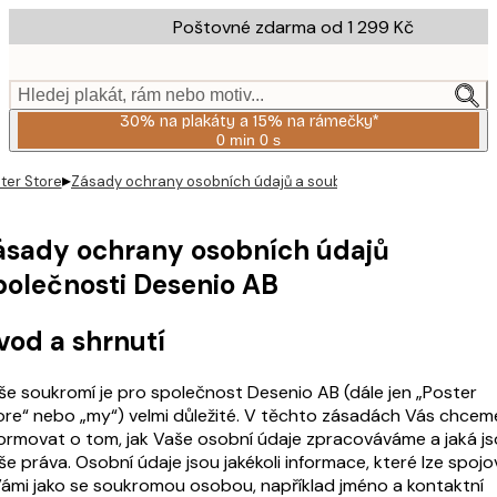
Skip
Poštovné zdarma od 1 299 Kč
to
main
content.
Hledej plakát, rám nebo motiv...
30% na plakáty a 15% na rámečky*
0 min
0 s
Platné
do:
▸
ter Store
Zásady ochrany osobních údajů a soubory cookie
2026-
08-
06
ásady ochrany osobních údajů
polečnosti Desenio AB
vod a shrnutí
še soukromí je pro společnost Desenio AB (dále jen „Poster
ore“ nebo „my“) velmi důležité. V těchto zásadách Vás chcem
formovat o tom, jak Vaše osobní údaje zpracováváme a jaká j
še práva. Osobní údaje jsou jakékoli informace, které lze spojo
Vámi jako se soukromou osobou, například jméno a kontaktní