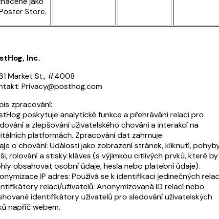
načené jako
oster Store.
stHog, Inc.
61 Market St., #4008
ntakt: Privacy@posthog.com
pis zpracování:
stHog poskytuje analytické funkce a přehrávání relací pro
edování a zlepšování uživatelského chování a interakcí na
gitálních platformách. Zpracování dat zahrnuje:
je o chování: Události jako zobrazení stránek, kliknutí, pohyb
i, rolování a stisky kláves (s výjimkou citlivých prvků, které by
hly obsahovat osobní údaje, hesla nebo platební údaje).
nymizace IP adres: Používá se k identifikaci jedinečných relací
entifikátory relací/uživatelů: Anonymizovaná ID relací nebo
shované identifikátory uživatelů pro sledování uživatelských
ků napříč webem.