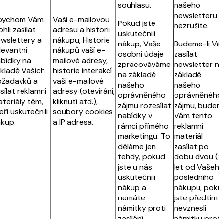
souhlasu.
našeho
newsletteru
bychom Vám
Vaši e-mailovou
Pokud jste
nezrušíte.
hli zasílat
adresu a historii
uskutečnili
wslettery a
nákupu, Historie
nákup, Vaše
Budeme-li V
levantní
nákupů vaší e-
osobní údaje
zasílat
bídky na
mailové adresy,
zpracováváme
newsletter 
kladě Vašich
historie interakcí
na základě
základě
ožadavků a
vaší e-mailové
našeho
našeho
sílat reklamní
adresy (otevírání,
oprávněného
oprávněnéh
teriály těm,
kliknutí atd.),
zájmu rozesílat
zájmu, bude
eří uskutečnili
soubory cookies
nabídky v
Vám tento
kup.
a IP adresa.
rámci přímého
reklamní
marketingu. To
materiál
děláme jen
zasílat po
tehdy, pokud
dobu dvou (
jste u nás
let od Vaše
uskutečnili
posledního
nákup a
nákupu, pok
nemáte
jste předtím
námitky proti
nevznesli
zasílání
námitku prot