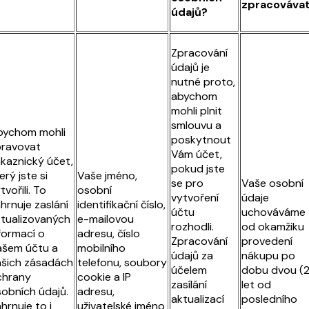
zpracováva
údajů?
Zpracování
údajů je
nutné proto,
abychom
mohli plnit
smlouvu a
bychom mohli
poskytnout
pravovat
Vám účet,
kaznický účet,
pokud jste
erý jste si
Vaše jméno,
se pro
Vaše osobní
tvořili. To
osobní
vytvoření
údaje
hrnuje zaslání
identifikační číslo,
účtu
uchováváme
tualizovaných
e-mailovou
rozhodli.
od okamžiku
formací o
adresu, číslo
Zpracování
provedení
ašem účtu a
mobilního
údajů za
nákupu po
šich zásadách
telefonu, soubory
účelem
dobu dvou (2
chrany
cookie a IP
zasílání
let od
obních údajů.
adresu,
aktualizací
posledního
hrnuje to i
uživatelské jméno