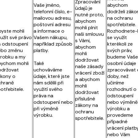
Zpracování
Vaše jméno,
abychom
údajů je
telefonní číslo, e-
dodrželi záko
nutné proto,
mailovou adresu,
na ochranu
abychom
poštovní adresu
spotřebitele.
mohli plnit
yste mohli
a informace o
Rozhodnete-l
naši smlouvu
užít své právo
Vašem nákupu,
se využít
s Vámi,
 odstoupení
například způsob
kterékoli ze
abychom
ebo změnu
platby.
svých práv,
mohli
robku a my
budeme Vaše
dodržovat
bychom mohli
Také
osobní údaje
naše zásady
održovat
uchováváme
zpracovávat 
vrácení zboží
kony o
údaje, které jste
doby, než
a abychom
chraně
nám sdělili při
učiníme
mohli
otřebitele.
využití svého
rozhodnutí o
dodržovat
práva na
odstoupení
příslušné
odstoupení nebo
nebo výměně
zákony na
při výměně
výrobku a
ochranu
výrobku.
provedeme
spotřebitele.
případné
vrácení platb
nebo Vám