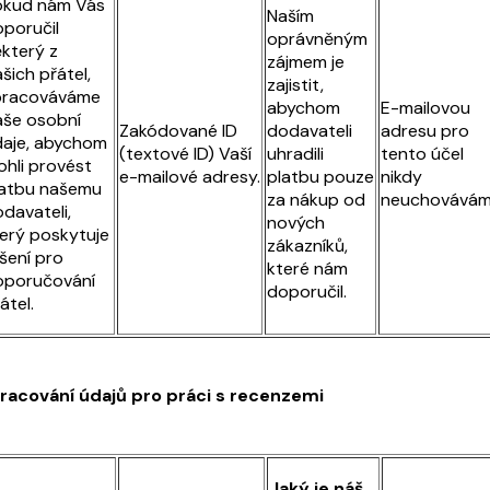
okud nám Vás
Naším
poručil
oprávněným
který z
zájmem je
šich přátel,
zajistit,
pracováváme
abychom
E-mailovou
še osobní
Zakódované ID
dodavateli
adresu pro
aje, abychom
(textové ID) Vaší
uhradili
tento účel
hli provést
e-mailové adresy.
platbu pouze
nikdy
latbu našemu
za nákup od
neuchovávám
davateli,
nových
erý poskytuje
zákazníků,
šení pro
které nám
oporučování
doporučil.
átel.
racování údajů pro práci s recenzemi
Jaký je náš