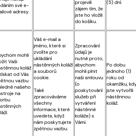
projevili
(5) dní.
dáním své e-
zájem tím, že
ilové adresy.
jste ho vložili
do košíku.
Váš e-mail a
jméno, které si
Zpracování
zvolíte pro
údajů je
bychom mohli
ukládání
nutné proto,
ožit Vaši
nástěnných koláží
abychom
Po dobu
stěnnou koláž
a souborů
mohli plnit
jednoho (1)
získat od Vás
cookie.
naši smlouvu
roku od
pětnou vazbu
(o
okamžiku, kd
hledně našeho
Také
poskytování
jste vytvořili
stroje na
zpracováváme
služeb při
nástěnnou
vorbu
všechny
vytváření
koláž.
ástěnných
informace, které
nástěnné
láží.
uvedete, když
koláže) s
nám poskytujete
Vámi.
zpětnou vazbu.