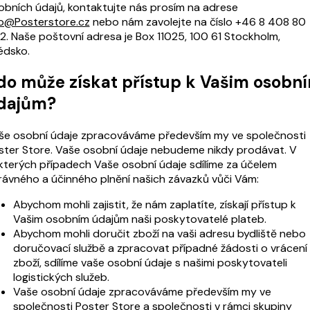
obních údajů, kontaktujte nás prosím na adrese
fo@Posterstore.cz
nebo nám zavolejte na číslo +46 8 408 80
2. Naše poštovní adresa je Box 11025, 100 61 Stockholm,
édsko.
do může získat přístup k Vašim osobn
dajům?
še osobní údaje zpracováváme především my ve společnosti
ster Store. Vaše osobní údaje nebudeme nikdy prodávat. V
kterých případech Vaše osobní údaje sdílíme za účelem
rávného a účinného plnění našich závazků vůči Vám:
Abychom mohli zajistit, že nám zaplatíte, získají přístup k
Vašim osobním údajům naši poskytovatelé plateb.
Abychom mohli doručit zboží na vaši adresu bydliště nebo
doručovací službě a zpracovat případné žádosti o vrácení
zboží, sdílíme vaše osobní údaje s našimi poskytovateli
logistických služeb.
Vaše osobní údaje zpracováváme především my ve
společnosti Poster Store a společnosti v rámci skupiny