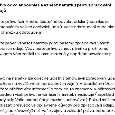
ávo odvolat souhlas a vznést námitku proti zpracování
ajů
te právo úplně nebo částečně odvolat udělený souhlas se
racováním Vašich osobních údajů. Vaše odstoupení bude pla
 okamžiku odstoupení.
te právo vznášet námitky proti našemu zpracování Vašich
obních údajů. Vždy máte právo vznést námitku proti tomu,
ychom Vám zasílali reklamní materiály, například newslettery.
ávo na námitky lze obecně uplatnit tehdy, je-li zpracování úda
loženo na vyváženosti oprávněných zájmů. V tabulkách níže si
žete přečíst více informací o tom, co to znamená. V některýc
ípadech však právo na vznášení námitek neexistuje (například
hdy, kdy Vaše osobní údaje musíme uchovávat). Pokud může
okázat přesvědčivé oprávněné důvody pro zpracování údajů,
eré jsou závažnější než Vaše zájmy a základní práva, nebo pok