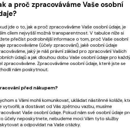
ak a proč zpracováváme Vaše osobní
daje?
kud jde o to, jak a proč zpracováváme Vaše osobní údaje, je
ším cílem nejvyšší možná transparentnost. V tabulce níže si
žete přečíst podrobnější informace o tom, proč Vaše osobní
aje zpracováváme (účely zpracování), jaké osobní údaje
racováváme, jaký je náš právní základ pro zpracování Vašich
obních údajů a jak dlouhou dobu Vaše osobní údaje pro každ
el zpracováváme. Zpracováváme osobní údaje, které jste se
zhodli nám poskytnout.
racování před nákupem?
ychom s Vámi mohli komunikovat, ukládat nástěnné koláže, kt
te vytvořili, a dostávat od Vás zpětnou vazbu, musíme
racovávat Vaše osobní údaje. Pokud nám své osobní údaje pr
to účely neposkytnete, nebudeme moci Vám tyto služby
skytovat a odpovídat na Vaše otázky.