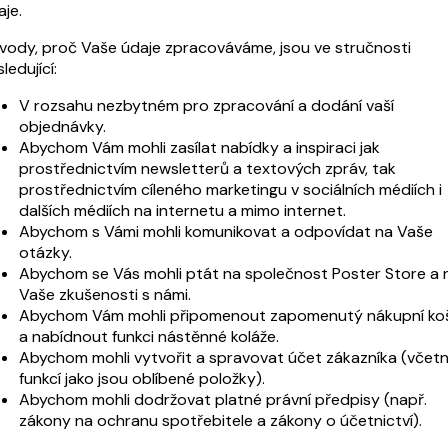
je.
vody, proč Vaše údaje zpracováváme, jsou ve stručnosti
ledující:
V rozsahu nezbytném pro zpracování a dodání vaší
objednávky.
Abychom Vám mohli zasílat nabídky a inspiraci jak
prostřednictvím newsletterů a textových zpráv, tak
prostřednictvím cíleného marketingu v sociálních médiích i
dalších médiích na internetu a mimo internet.
Abychom s Vámi mohli komunikovat a odpovídat na Vaše
otázky.
Abychom se Vás mohli ptát na společnost Poster Store a 
Vaše zkušenosti s námi.
Abychom Vám mohli připomenout zapomenutý nákupní koš
a nabídnout funkci nástěnné koláže.
Abychom mohli vytvořit a spravovat účet zákazníka (včet
funkcí jako jsou oblíbené položky).
Abychom mohli dodržovat platné právní předpisy (např.
zákony na ochranu spotřebitele a zákony o účetnictví).