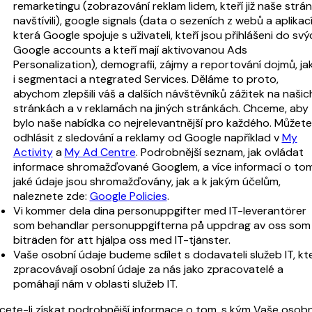
remarketingu (zobrazování reklam lidem, kteří již naše strá
navštívili), google signals (data o sezeních z webů a aplikací
která Google spojuje s uživateli, kteří jsou přihlášeni do svý
Google accounts a kteří mají aktivovanou Ads
Personalization), demografii, zájmy a reportování dojmů, ja
i segmentaci a ntegrated Services. Děláme to proto,
abychom zlepšili váš a dalších návštěvníků zážitek na našic
stránkách a v reklamách na jiných stránkách. Chceme, aby
bylo naše nabídka co nejrelevantnější pro každého. Můžete
odhlásit z sledování a reklamy od Google například v
My
Activity
a
My Ad Centre
. Podrobnější seznam, jak ovládat
informace shromažďované Googlem, a více informací o tom
jaké údaje jsou shromažďovány, jak a k jakým účelům,
naleznete zde:
Google Policies
.
Vi kommer dela dina personuppgifter med IT-leverantörer
som behandlar personuppgifterna på uppdrag av oss som
biträden för att hjälpa oss med IT-tjänster.
Vaše osobní údaje budeme sdílet s dodavateli služeb IT, kte
zpracovávají osobní údaje za nás jako zpracovatelé a
pomáhají nám v oblasti služeb IT.
cete-li získat podrobnější informace o tom, s kým Vaše osobn