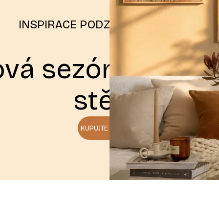
INSPIRACE PODZIMNÍMI BARVAMI
vá sezóna pro v
stěny
KUPUJTE PLAKÁTY
Autumn