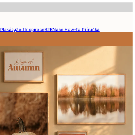
 Plakáty
Zeď Inspirace
B2B
Naše How-To Příručka