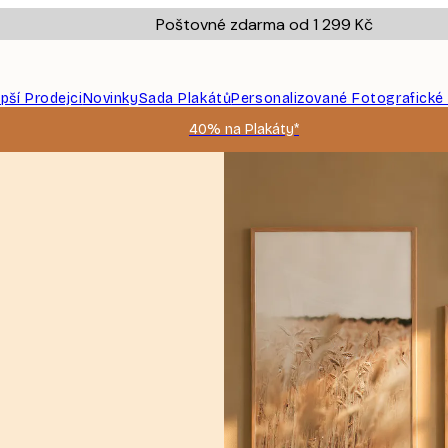
Poštovné zdarma od 1 299 Kč
epší Prodejci
Novinky
Sada Plakátů
Personalizované Fotografické
40% na Plakáty*