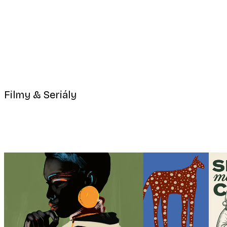
-40%*
Odstíny eukalyptu No1 Plakát
Od 189 Kč
315 Kč
Filmy & Seriály
Harry
Potter™