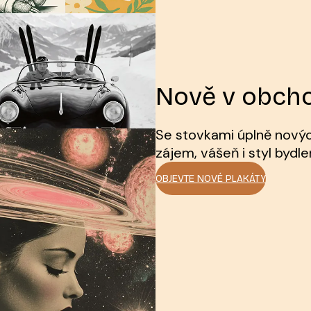
Nově v obch
Se stovkami úplně nový
zájem, vášeň i styl bydle
OBJEVTE NOVÉ PLAKÁTY