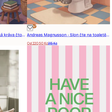
-30%*
Andreas Magnusson - Skotská kráva čtoucí filozofii plakát
Andreas Magnusson - Slon čte na toaletě Plakát
Od 220,50 Kč
315 Kč