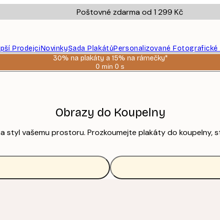
Poštovné zdarma od 1 299 Kč
epší Prodejci
Novinky
Sada Plakátů
Personalizované Fotografické
30% na plakáty a 15% na rámečky*
0 min
0 s
Platné
do:
2026-
08-
06
Obrazy do Koupelny
 styl vašemu prostoru. Prozkoumejte plakáty do koupelny, st