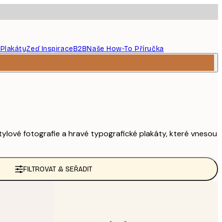
 Plakáty
Zeď Inspirace
B2B
Naše How-To Příručka
ylové fotografie a hravé typografické plakáty, které vnesou
FILTROVAT & SEŘADIT