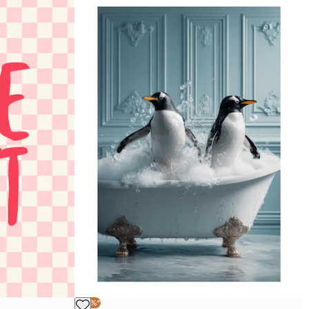
-30%*