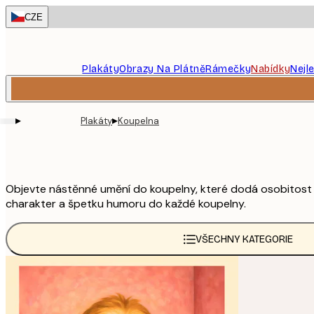
Skip
CZE
to
main
content.
Plakáty
Obrazy Na Plátně
Rámečky
Nabídky
Nejl
▸
▸
Plakáty
Koupelna
Objevte nástěnné umění do koupelny, které dodá osobitost a
charakter a špetku humoru do každé koupelny.
VŠECHNY KATEGORIE