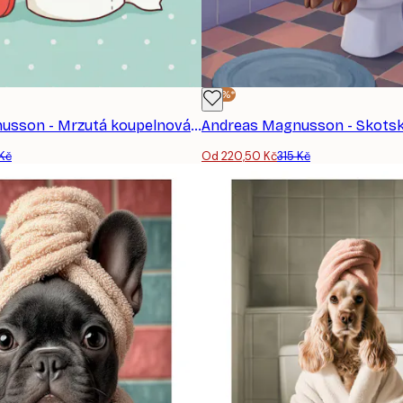
-30%*
Andreas Magnusson - Mrzutá koupelnová řeč Plakát
 Kč
Od 220,50 Kč
315 Kč