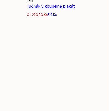
Tučňák v koupelně plakát
Od 220,50 Kč
315 Kč