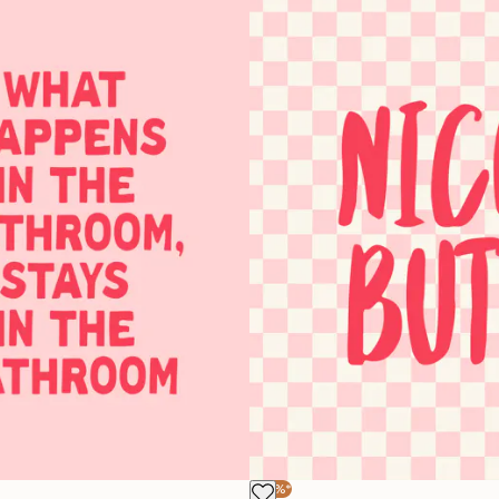
-30%*