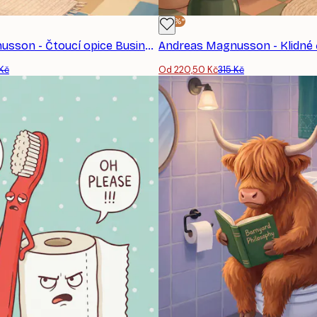
-30%*
Andreas Magnusson - Čtoucí opice Business plakát
 Kč
Od 220,50 Kč
315 Kč