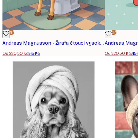
-30%*
-30%*
Andreas Magnusson - Žirafa čtoucí vysoké myšlenky plakát
Od 220,50 Kč
315 Kč
Od 220,50 Kč
315