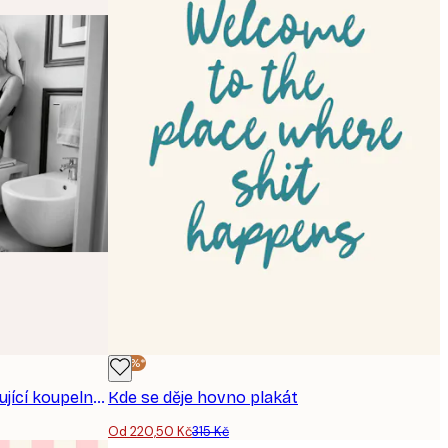
-30%*
Andreas Magnusson - Okouzlující koupelnový okamžik plakát
Kde se děje hovno plakát
Od 220,50 Kč
315 Kč