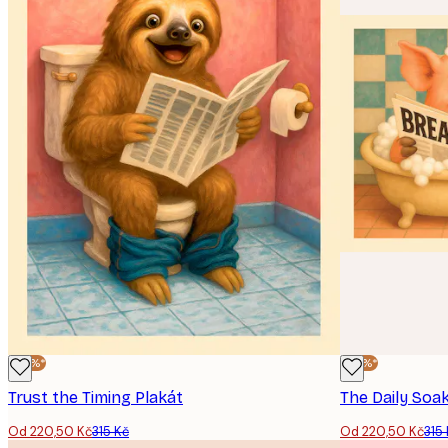
-30%*
-30%*
Trust the Timing Plakát
The Daily Soak
Od 220,50 Kč
315 Kč
Od 220,50 Kč
315