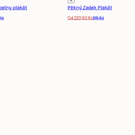
pelny plakát
Pěkný Zadek Plakát
 Kč
Od 220,50 Kč
315 Kč