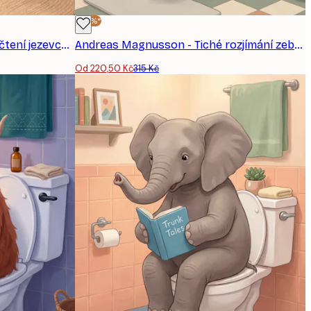
-30%*
Andreas Magnusson - Klidné čtení jezevce v koupelně plakát
Andreas Magnusson - Tiché rozjímání zebry Plakát
Od 220,50 Kč
315 Kč