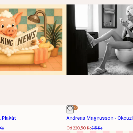
-30%*
 Plakát
 Kč
Od 220,50 Kč
315 Kč