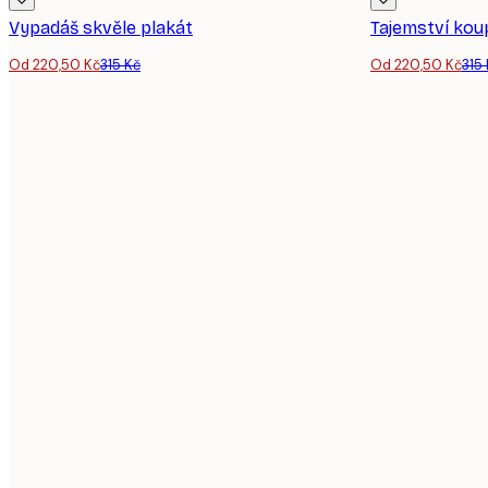
Vypadáš skvěle plakát
Tajemství kou
Od 220,50 Kč
315 Kč
Od 220,50 Kč
315