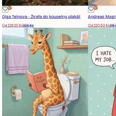
-30%*
-30%*
Olga Telnova - Žirafa do koupelny plakát
Od 228,20 Kč
326 Kč
Od 220,50 Kč
315