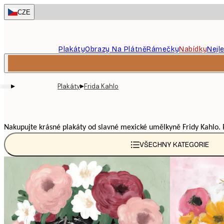
Skip
CZE
to
main
content.
Plakáty
Obrazy Na Plátně
Rámečky
Nabídky
Nejl
▸
▸
Plakáty
Frida Kahlo
Nakupujte krásné plakáty od slavné mexické umělkyně Fridy Kahlo. P
VŠECHNY KATEGORIE