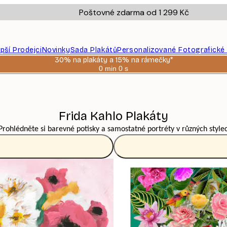
Poštovné zdarma od 1 299 Kč
epší Prodejci
Novinky
Sada Plakátů
Personalizované Fotografické
30% na plakáty a 15% na rámečky*
0 min
0 s
Platné
do:
2026-
08-
06
Frida Kahlo Plakáty
rohlédněte si barevné potisky a samostatné portréty v různých style