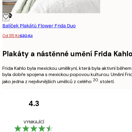
-50%
Balíček Plakátů Flower Frida Duo
Od 315 Kč
630 Kč
Plakáty a nástěnné umění Frida Kahlo
Frida Kahlo byla mexickou umělkyní, která byla aktivní během
byla dobře spojena s mexickou popovou kulturou. Umění Frid
20.
jako jedna z nejvlivnějších umělců z celého
století.
4.3
Recenze
zákazníků
Velmi kvalitní ti
VYNIKAJÍCÍ