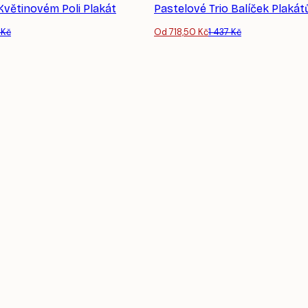
Květinovém Poli Plakát
Pastelové Trio Balíček Plakát
 Kč
Od 718,50 Kč
1 437 Kč