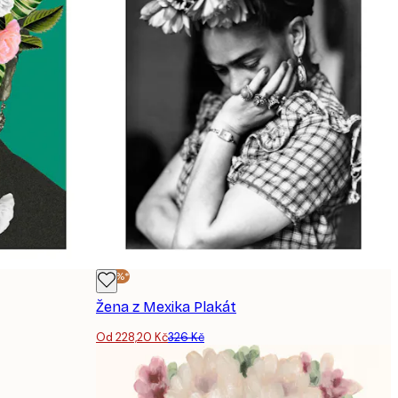
-30%*
Žena z Mexika Plakát
Od 228,20 Kč
326 Kč