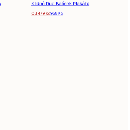
ů
Klidné Duo​ Balíček Plakátů
Od 479 Kč
958 Kč