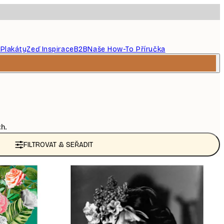
 Plakáty
Zeď Inspirace
B2B
Naše How-To Příručka
ch.
FILTROVAT & SEŘADIT