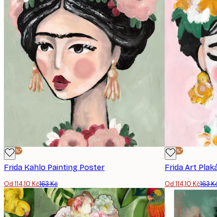
-30%*
-30%*
Frida Kahlo Painting Poster
Frida Art Plak
Od 114,10 Kč
163 Kč
Od 114,10 Kč
163 K