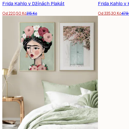
Frida Kahlo v Džínách Plakát
Frida Kahlo v 
Od 220,50 Kč
315 Kč
Od 335,30 Kč
479