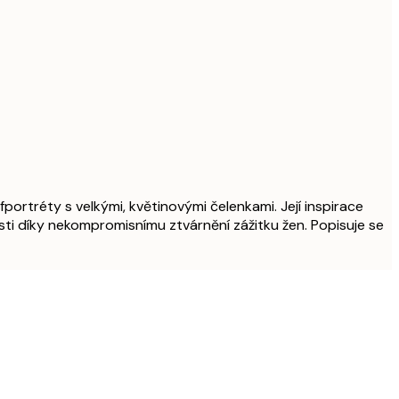
lfportréty s velkými, květinovými čelenkami. Její inspirace
ti díky nekompromisnímu ztvárnění zážitku žen. Popisuje se
Ověřený kupující
Naprostá sp