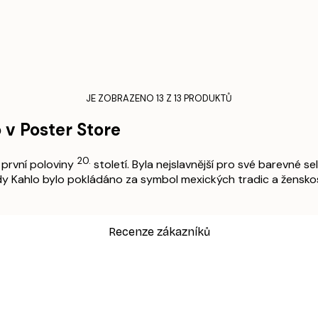
JE ZOBRAZENO 13 Z 13 PRODUKTŮ
 v Poster Store
20.
 první poloviny
století. Byla nejslavnější pro své barevné se
y Kahlo bylo pokládáno za symbol mexických tradic a ženskos
Recenze zákazníků
sk