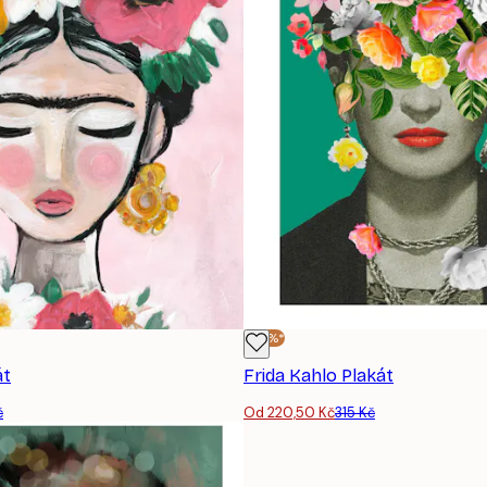
-30%*
át
Frida Kahlo Plakát
č
Od 220,50 Kč
315 Kč