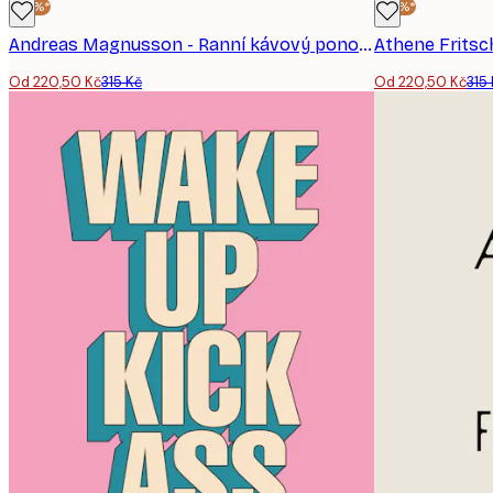
-30%*
-30%*
Andreas Magnusson - Ranní kávový ponor Plakát
Od 220,50 Kč
315 Kč
Od 220,50 Kč
315