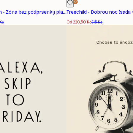
-30%*
Athene Fritsch - Zóna bez podprsenky plakát
Treechild - Dobrou noc (sada t
 Kč
Od 220,50 Kč
315 Kč