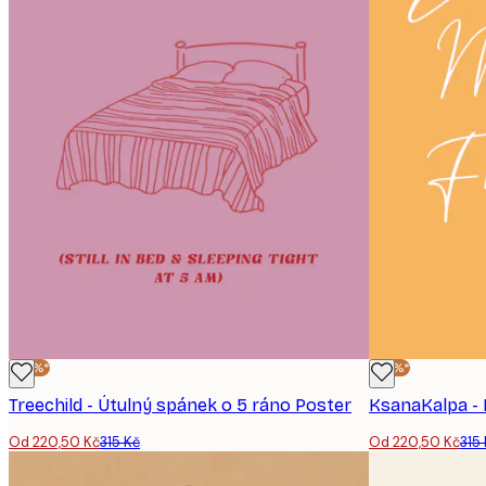
-30%*
-30%*
Treechild - Útulný spánek o 5 ráno Poster
Od 220,50 Kč
315 Kč
Od 220,50 Kč
315