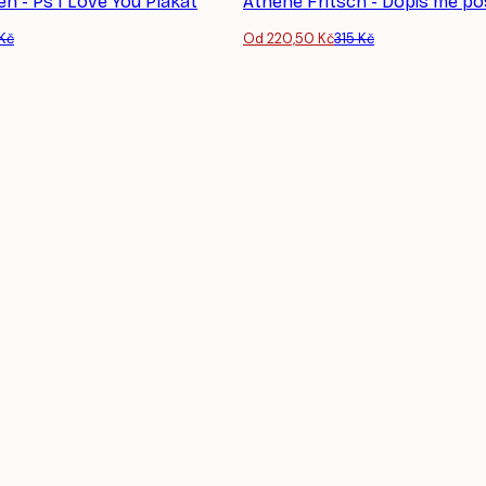
en - Ps I Love You Plakát
Athene Fritsch - Dopis mé pos
 Kč
Od 220,50 Kč
315 Kč