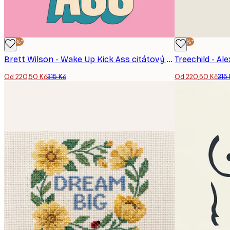
-30%*
-30%*
Brett Wilson - Wake Up Kick Ass citátový Plakát
Treechild - Al
Od 220,50 Kč
315 Kč
Od 220,50 Kč
315