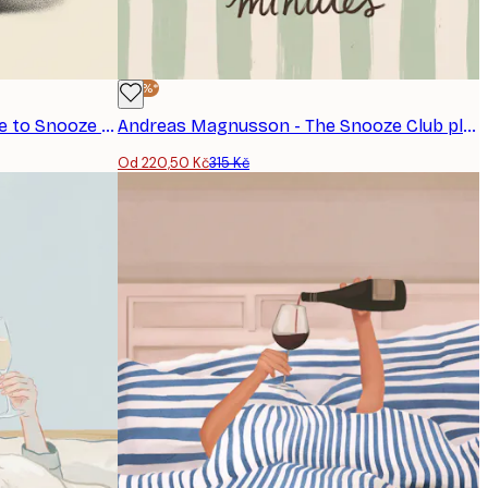
-30%*
Andreas Magnusson - Choose to Snooze Clock plakát
Andreas Magnusson - The Snooze Club plakát
Od 220,50 Kč
315 Kč