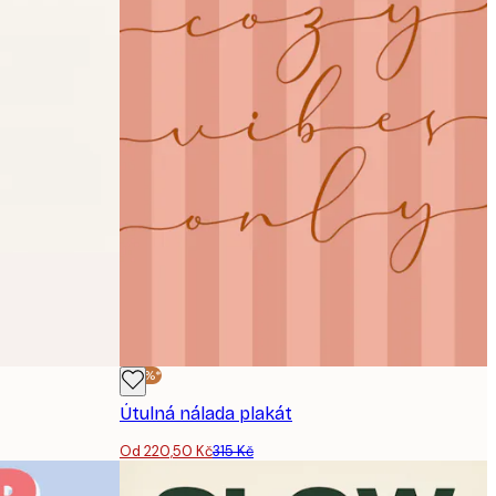
-30%*
Útulná nálada plakát
Od 220,50 Kč
315 Kč