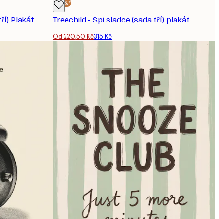
-30%*
ří) Plakát
Treechild - Spi sladce (sada tří) plakát
Od 220,50 Kč
315 Kč