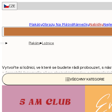
Skip
CZE
to
main
content.
Plakáty
Obrazy Na Plátně
Rámečky
Nabídky
Nejl
▸
▸
Plakáty
Ložnice
Vytvořte si ložnici, ve které se budete rádi probouzet, s n
a černobílé fotografie až po abstraktní motivy a minimalist
uvolněné atmosféry.
VŠECHNY KATEGORIE