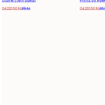
Útulné čtení plakát
Prints by Ayle
Od 220,50 Kč
315 Kč
Od 220,50 Kč
315