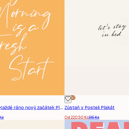
-30%*
KsanaKalpa - Každé ráno nový začátek Plakát
Zůstaň v Posteli Plakát
 Kč
Od 220,50 Kč
315 Kč