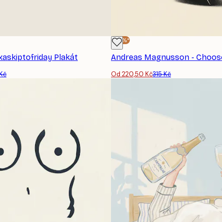
-30%*
exaskiptofriday Plakát
 Kč
Od 220,50 Kč
315 Kč