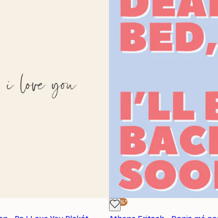
-30%*