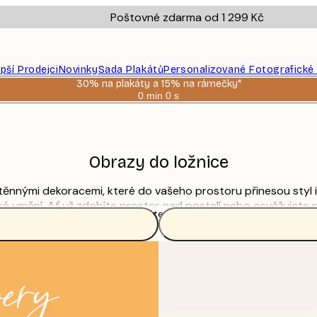
Poštovné zdarma od 1 299 Kč
epší Prodejci
Novinky
Sada Plakátů
Personalizované Fotografické
30% na plakáty a 15% na rámečky*
0 min
0 s
Platné
do:
2026-
08-
06
Obrazy do ložnice
ástěnnými dekoracemi, které do vašeho prostoru přinesou styl 
ické umění. Ať už zdobíte prostor nad postelí nebo osvěžujet
Přečtěte si více