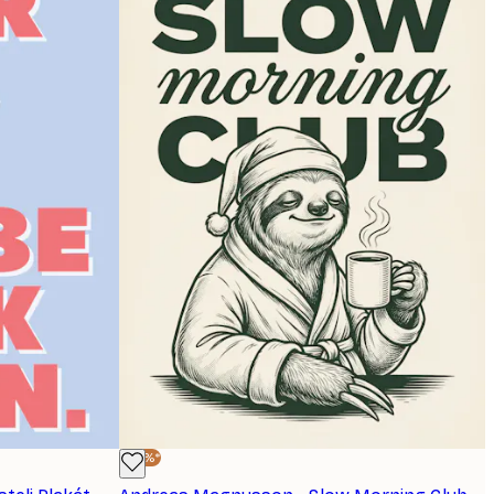
-30%*