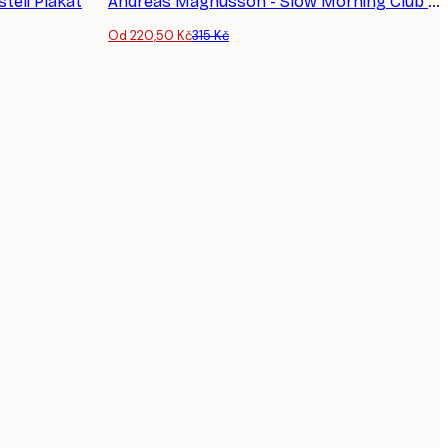
teli Plakát
Andreas Magnusson - Slow Morning Club Lenochod plakát
Od 220,50 Kč
315 Kč