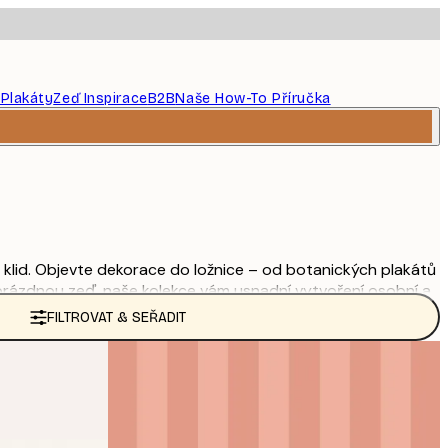
 Plakáty
Zeď Inspirace
B2B
Naše How-To Příručka
i klid. Objevte dekorace do ložnice – od botanických plakátů
e prázdnou zeď, naše kolekce vám usnadní vytvoření osobní a
FILTROVAT & SEŘADIT