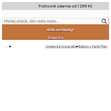
Skip
Poštovné zdarma od 1 299 Kč
to
main
content.
Hledej plakát, rám nebo motiv...
40% na Plakáty*
0 min
0 s
Platné
do:
▸
▸
Umělecké fotografie
Balkón v Paříži Plakát
2026-
08-
09