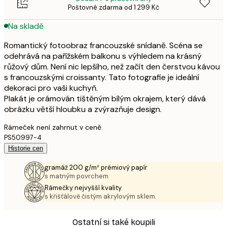
Poštovné zdarma od 1 299 Kč
Na skladě
Romantický fotoobraz francouzské snídaně. Scéna se
odehrává na pařížském balkonu s výhledem na krásný
růžový dům. Není nic lepšího, než začít den čerstvou kávou
s francouzskými croissanty. Tato fotografie je ideální
dekoraci pro vaši kuchyň.
Plakát je orámován tištěným bílým okrajem, který dává
obrázku větší hloubku a zvýrazňuje design.
Rámeček není zahrnut v ceně.
PS50997-4
Historie cen
gramáž 200 g/m² prémiový papír
s matným povrchem
Rámečky nejvyšší kvality
s křišťálově čistým akrylovým sklem.
Ostatní si také koupili