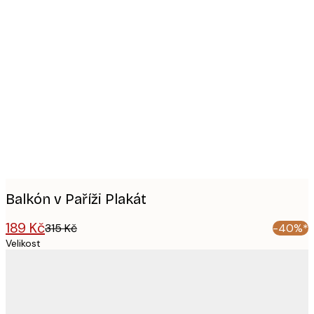
Product
images
Balkón v Paříži Plakát
189 Kč
315 Kč
-40%*
Velikost