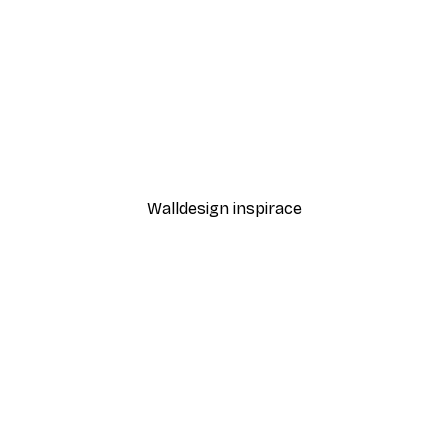
-40%*
Kole Plakát
Abstraktní Béžový Mramo
Od 287,40 Kč
479 Kč
Walldesign inspirace