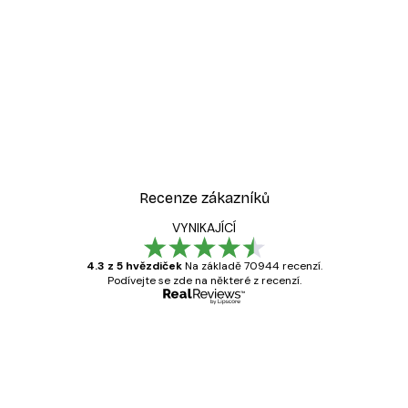
Recenze zákazníků
VYNIKAJÍCÍ
4.3 z 5 hvězdiček
Na základě 70944 recenzí.
Podívejte se zde na některé z recenzí.
Ověřený kupující
Recenze
zákazníků
Velmi kvalitní tisk