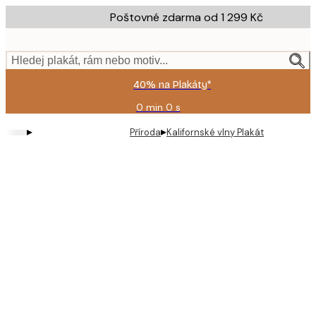
Skip
Poštovné zdarma od 1 299 Kč
to
main
content.
Hledej plakát, rám nebo motiv...
40% na Plakáty*
0 min
0 s
Platné
do:
▸
▸
Příroda
Kalifornské vlny Plakát
2026-
08-
09