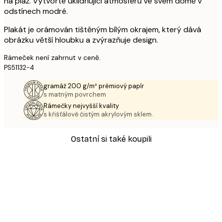
na pláž. Vytvořte uklidňující atmosféru ve svém domě v
odstínech modré.
Plakát je orámován tištěným bílým okrajem, který dává
obrázku větší hloubku a zvýrazňuje design.
Rámeček není zahrnut v ceně.
PS51132-4
gramáž 200 g/m² prémiový papír
s matným povrchem
Rámečky nejvyšší kvality
s křišťálově čistým akrylovým sklem.
Ostatní si také koupili