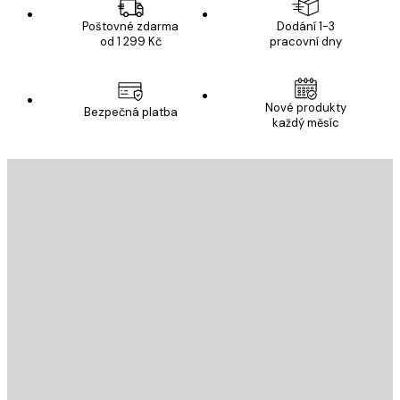
Poštovné zdarma
Dodání 1-3
od 1 299 Kč
pracovní dny
Nové produkty
Bezpečná platba
každý měsíc
E-mail
ODESLAT
Obchod
Poster Store