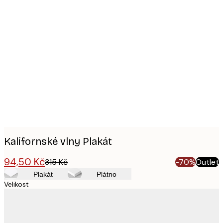
Product
images
Kalifornské vlny Plakát
94,50 Kč
315 Kč
-70%
Outlet
Plakát
Plátno
Velikost