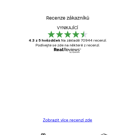
Recenze zákazníků
VYNIKAJÍCÍ
4.3 z 5 hvězdiček
Na základě 70944 recenzí.
Podívejte se zde na některé z recenzí.
Ověřený kupující
Recenze
zákazníků
Velmi kvalitní tisk
19 úno
Hana Š
Zobrazit více recenzí zde