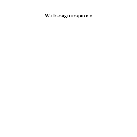
Od 94,50 Kč
315 Kč
Walldesign inspirace