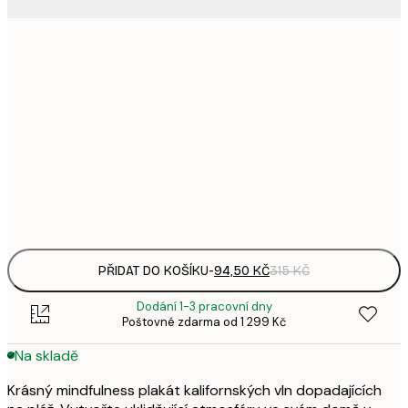
94,
21x30 cm
3
143,
30x40 cm
4
248,
50x70 cm
8
Frame
options
PŘIDAT DO KOŠÍKU
-
94,50 KČ
315 KČ
Dodání 1-3 pracovní dny
Poštovné zdarma od 1 299 Kč
Na skladě
Krásný mindfulness plakát kalifornských vln dopadajících