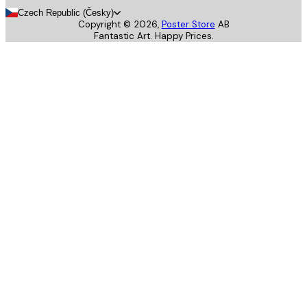
Czech Republic (Česky)
Copyright ©
2026
,
Poster Store
AB
Fantastic Art. Happy Prices.