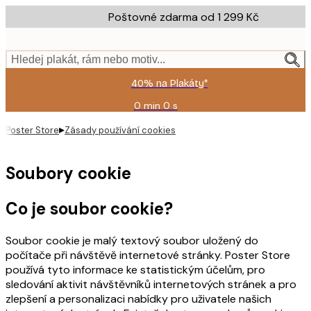
Skip
Poštovné zdarma od 1 299 Kč
to
main
content.
Hledej plakát, rám nebo motiv...
40% na Plakáty*
0 min
0 s
Platné
do:
▸
Poster Store
Zásady používání cookies
2026-
08-
09
Soubory cookie
Co je soubor cookie?
Soubor cookie je malý textový soubor uložený do
počítače při návštěvě internetové stránky. Poster Store
používá tyto informace ke statistickým účelům, pro
sledování aktivit návštěvníků internetových stránek a pro
zlepšení a personalizaci nabídky pro uživatele našich