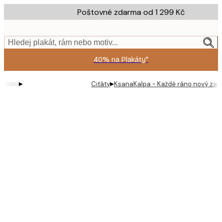
Skip
Poštovné zdarma od 1 299 Kč
to
main
content.
Hledej plakát, rám nebo motiv...
40% na Plakáty*
▸
▸
Citáty
KsanaKalpa - Každé ráno nový začá