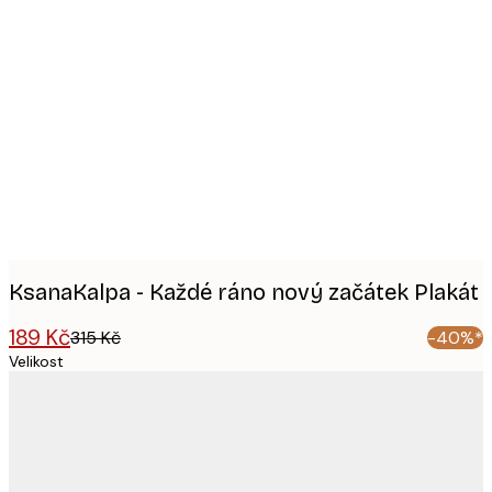
Product
images
KsanaKalpa - Každé ráno nový začátek Plakát
189 Kč
315 Kč
-40%*
Velikost