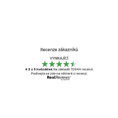
Recenze zákazníků
VYNIKAJÍCÍ
4.3 z 5 hvězdiček
Na základě 70944 recenzí.
Podívejte se zde na některé z recenzí.
Ověřený kupující
Recenze
zákazníků
Velmi kvalitní tisk