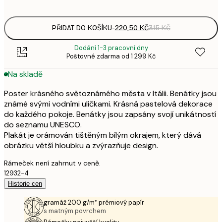
options
PŘIDAT DO KOŠÍKU
-
220,50 KČ
315 KČ
Dodání 1-3 pracovní dny
Poštovné zdarma od 1 299 Kč
Na skladě
Poster krásného světoznámého města v Itálii. Benátky jsou
známé svými vodními uličkami. Krásná pastelová dekorace
do každého pokoje. Benátky jsou zapsány svojí unikátností
do seznamu UNESCO.
Plakát je orámován tištěným bílým okrajem, který dává
obrázku větší hloubku a zvýrazňuje design.
Rámeček není zahrnut v ceně.
12932-4
Historie cen
gramáž 200 g/m² prémiový papír
s matným povrchem