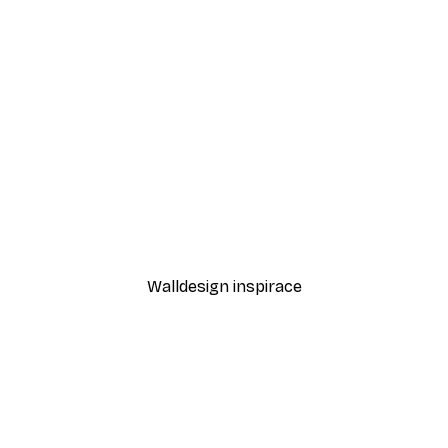
-30%*
etro Jazz Club plakát
Leon Devenice - Zamilován
Od 228,20 Kč
326 Kč
Walldesign inspirace