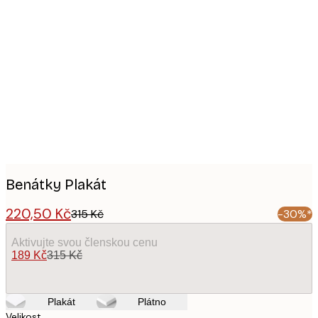
Product
images
Benátky Plakát
220,50 Kč
315 Kč
-30%*
Aktivujte svou členskou cenu
189 Kč
315 Kč
Plakát
Plátno
Velikost