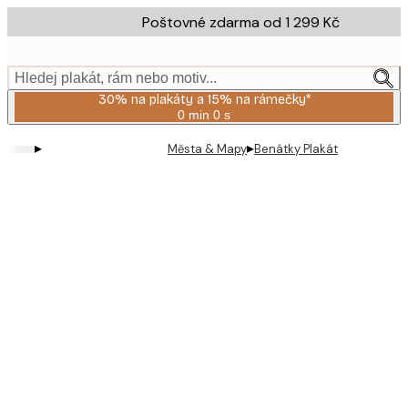
Skip
Poštovné zdarma od 1 299 Kč
to
main
content.
Hledej plakát, rám nebo motiv...
30% na plakáty a 15% na rámečky*
0 min
0 s
Platné
do:
▸
▸
Města & Mapy
Benátky Plakát
2026-
08-
06