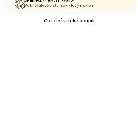
Rámečky nejvyšší kvality
s křišťálově čistým akrylovým sklem.
Ostatní si také koupili