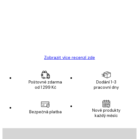
Recenze
zákazníků
Velmi kvalitní tisk
19 úno
Hana Š
Zobrazit více recenzí zde
Poštovné zdarma
Dodání 1-3
od 1 299 Kč
pracovní dny
Nové produkty
Bezpečná platba
každý měsíc