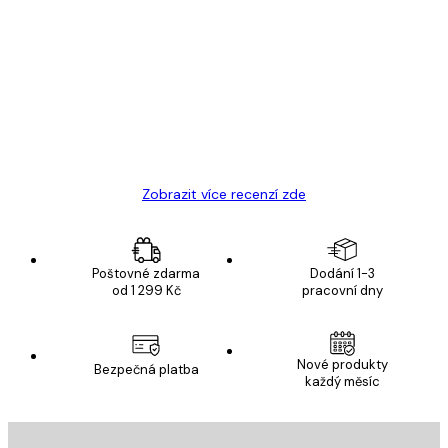
Ověřený kupující
Recenze
zákazníků
Velmi kvalitní tisk
19 úno
Hana Š
Zobrazit více recenzí zde
Poštovné zdarma
Dodání 1-3
od 1 299 Kč
pracovní dny
Nové produkty
Bezpečná platba
každý měsíc