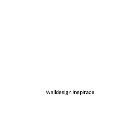
-30%*
Kávové variace Plakát
Od 220,50 Kč
315 Kč
Walldesign inspirace