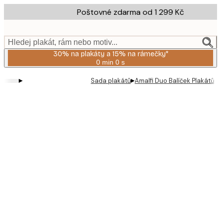
Skip
Poštovné zdarma od 1 299 Kč
to
main
content.
Hledej plakát, rám nebo motiv...
30% na plakáty a 15% na rámečky*
0 min
0 s
Platné
do:
▸
▸
Sada plakátů
Amalfi Duo​ Balíček Plakátů
2026-
08-
06