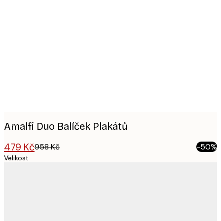
Product
images
Amalfi Duo​ Balíček Plakátů
479 Kč
958 Kč
-50%
Velikost