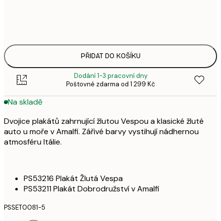
4
30x40 cm
9
8
50x70 cm
1 6
PŘIDAT DO KOŠÍKU
Dodání 1-3 pracovní dny
Poštovné zdarma od 1 299 Kč
Na skladě
Dvojice plakátů zahrnující žlutou Vespou a klasické žluté
auto u moře v Amalfi. Zářivé barvy vystihují nádhernou
atmosféru Itálie.
PS53216 Plakát Žlutá Vespa
PS53211 Plakát Dobrodružství v Amalfi
PSSET0081-5