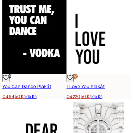
-70%
-30%*
You Can Dance Plakát
I Love You Plakát
Od 94,50 Kč
315 Kč
Od 220,50 Kč
315 Kč