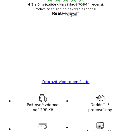
4.3 z 5 hvězdiček
Na základě 70944 recenzí.
Podívejte se zde na některé z recenzí.
Ověřený kupující
Recenze
zákazníků
Velmi kvalitní tisk
19 úno
Hana Š
Zobrazit více recenzí zde
Poštovné zdarma
Dodání 1-3
od 1 299 Kč
pracovní dny
E-mail