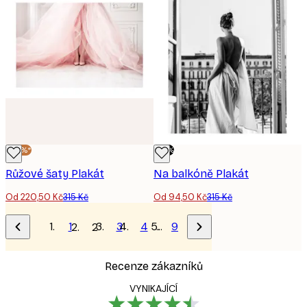
-30%*
-70%
Růžové šaty Plakát
Na balkóně Plakát
Od 220,50 Kč
315 Kč
Od 94,50 Kč
315 Kč
1
3
4
…
9
2
Recenze zákazníků
VYNIKAJÍCÍ