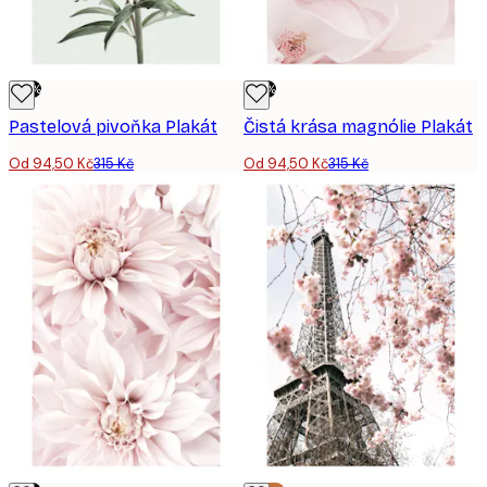
-70%
-70%
Pastelová pivoňka Plakát
Čistá krása magnólie Plakát
Od 94,50 Kč
315 Kč
Od 94,50 Kč
315 Kč