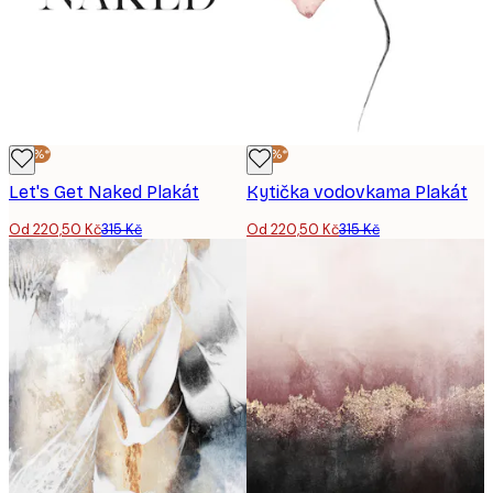
-30%*
-30%*
Let's Get Naked Plakát
Kytička vodovkama Plakát
Od 220,50 Kč
315 Kč
Od 220,50 Kč
315 Kč