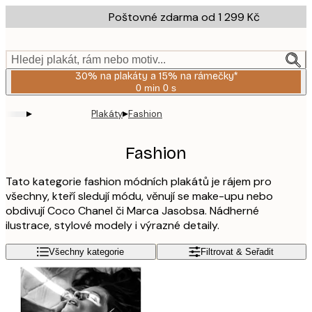
Skip
Poštovné zdarma od 1 299 Kč
to
main
content.
Hledej plakát, rám nebo motiv...
30% na plakáty a 15% na rámečky*
0 min
0 s
Platné
do:
▸
▸
Plakáty
Fashion
2026-
08-
06
Fashion
Tato kategorie fashion módních plakátů je rájem pro
všechny, kteří sledují módu, věnují se make-upu nebo
obdivují Coco Chanel či Marca Jasobsa. Nádherné
ilustrace, stylové modely i výrazné detaily.
Všechny kategorie
Filtrovat & Seřadit