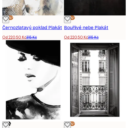
-30%*
-30%*
Černozlatavý poklad Plakát
Bouřlivé nebe Plakát
Od 220,50 Kč
315 Kč
Od 220,50 Kč
315 Kč
-70%
-30%*