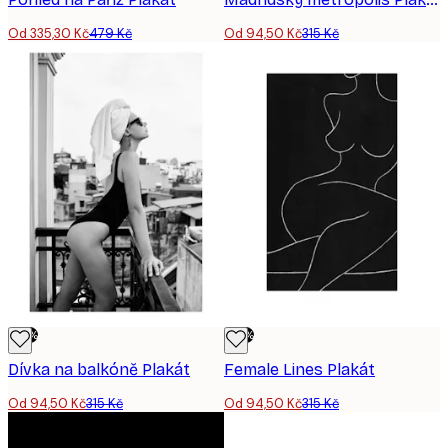
Od 335,30 Kč
479 Kč
Od 94,50 Kč
315 Kč
-70%
-70%
Dívka na balkóně Plakát
Female Lines Plakát
Od 94,50 Kč
315 Kč
Od 94,50 Kč
315 Kč