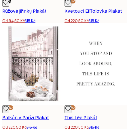
-70%
-30%*
Růžové jiřinky Plakát
Kvetoucí Eiffolovka Plakát
Od 94,50 Kč
315 Kč
Od 220,50 Kč
315 Kč
-30%*
-30%*
Balkón v Paříži Plakát
This Life Plakát
Od 220,50 Kč
315 Kč
Od 220,50 Kč
315 Kč