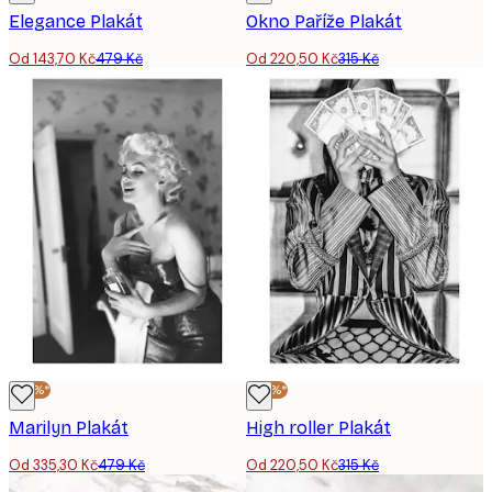
Elegance Plakát
Okno Paříže Plakát
Od 143,70 Kč
479 Kč
Od 220,50 Kč
315 Kč
-30%*
-30%*
Marilyn Plakát
High roller Plakát
Od 335,30 Kč
479 Kč
Od 220,50 Kč
315 Kč