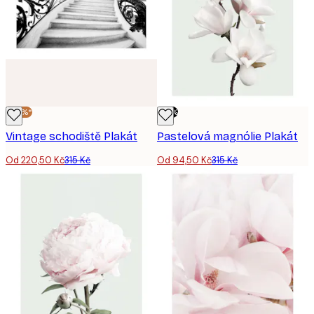
-30%*
-70%
Vintage schodiště Plakát
Pastelová magnólie Plakát
Od 220,50 Kč
315 Kč
Od 94,50 Kč
315 Kč