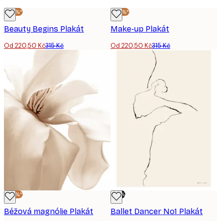
-30%*
-30%*
Beauty Begins Plakát
Make-up Plakát
Od 220,50 Kč
315 Kč
Od 220,50 Kč
315 Kč
-30%*
-70%
Béžová magnólie Plakát
Ballet Dancer No1 Plakát