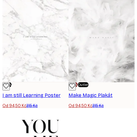
-70%
-70%
Outlet
I am still Learning Poster
Make Magic Plakát
Od 94,50 Kč
315 Kč
Od 94,50 Kč
315 Kč