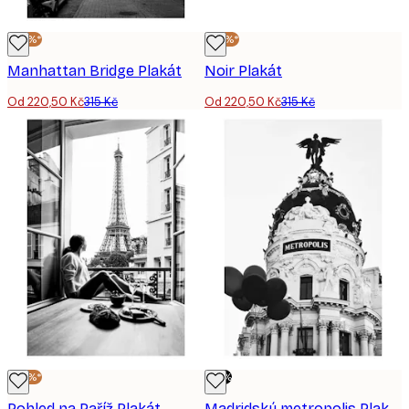
-30%*
-30%*
Manhattan Bridge Plakát
Noir Plakát
Od 220,50 Kč
315 Kč
Od 220,50 Kč
315 Kč
-30%*
-70%
Pohled na Paříž Plakát
Madridský metropolis Plakát