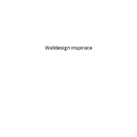
-30%*
Sabina Fenn - Klidné ráno
Od 228,20 Kč
326 Kč
Walldesign inspirace