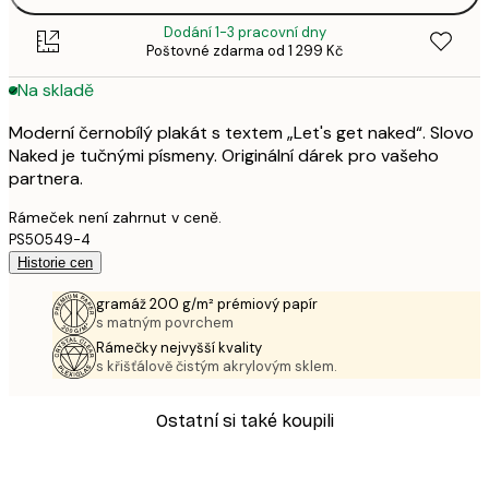
Dodání 1-3 pracovní dny
Poštovné zdarma od 1 299 Kč
Na skladě
Moderní černobílý plakát s textem „Let's get naked“. Slovo
Naked je tučnými písmeny. Originální dárek pro vašeho
partnera.
Rámeček není zahrnut v ceně.
PS50549-4
Historie cen
gramáž 200 g/m² prémiový papír
s matným povrchem
Rámečky nejvyšší kvality
s křišťálově čistým akrylovým sklem.
Ostatní si také koupili