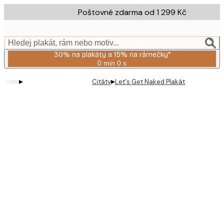
Skip
Poštovné zdarma od 1 299 Kč
to
main
content.
Hledej plakát, rám nebo motiv...
30% na plakáty a 15% na rámečky*
0 min
0 s
Platné
do:
▸
▸
Citáty
Let's Get Naked Plakát
2026-
08-
06