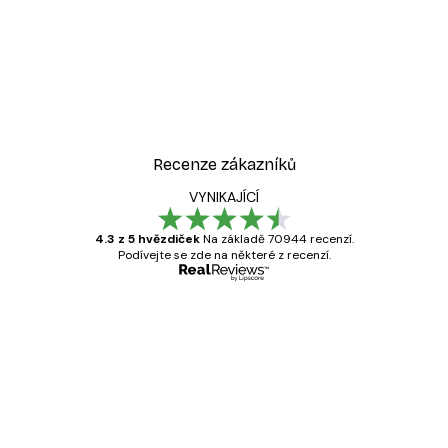
Recenze zákazníků
VYNIKAJÍCÍ
4.3 z 5 hvězdiček
Na základě 70944 recenzí.
Podívejte se zde na některé z recenzí.
Ověřený kupující
Recenze
zákazníků
Velmi kvalitní tisk
19 úno