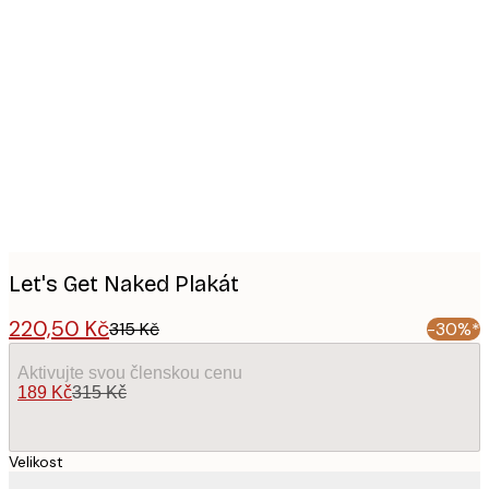
Product
images
Let's Get Naked Plakát
220,50 Kč
315 Kč
-30%*
Aktivujte svou členskou cenu
189 Kč
315 Kč
Velikost