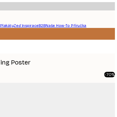
 Plakáty
Zeď Inspirace
B2B
Naše How-To Příručka
ning Poster
-70%