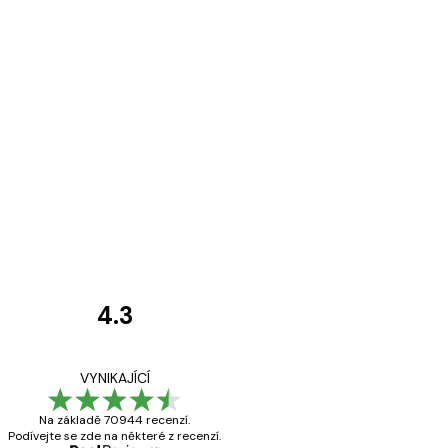
4.3
Recenze
zákazníků
Velmi kvalitní ti
VYNIKAJÍCÍ
Na základě 70944 recenzí.
Podívejte se zde na některé z recenzí.