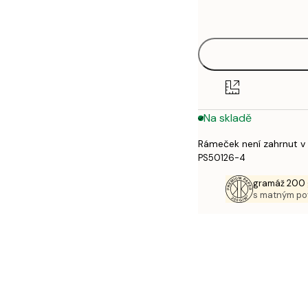
options
30x40 cm
Na skladě
Rámeček není zahrnut v
PS50126-4
gramáž 200 
s matným p