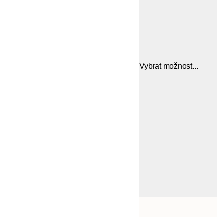
Vybrat možnost...
Frame
21x30 cm