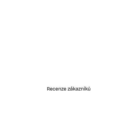
-40%*
Kvetoucí strom Plakát
Od 189 Kč
315 Kč
Recenze zákazníků
sk