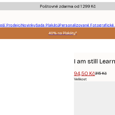
Poštovné zdarma od 1 299 Kč
epší Prodejci
Novinky
Sada Plakátů
Personalizované Fotografické
40% na Plakáty*
I am still Lear
94,50 Kč
315 Kč
Velikost