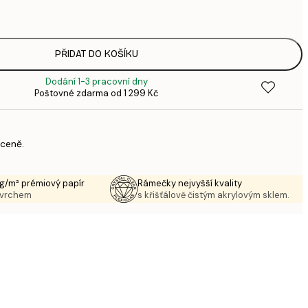
3
143,
4
PŘIDAT DO KOŠÍKU
Dodání 1-3 pracovní dny
Poštovné zdarma od 1 299 Kč
 ceně.
g/m² prémiový papír
Rámečky nejvyšší kvality
ovrchem
s křišťálově čistým akrylovým sklem.