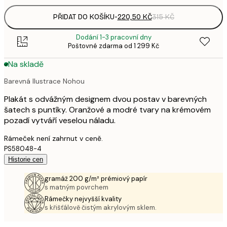
PŘIDAT DO KOŠÍKU
-
220,50 KČ
315 KČ
Dodání 1-3 pracovní dny
Poštovné zdarma od 1 299 Kč
Na skladě
Barevná Ilustrace Nohou
Plakát s odvážným designem dvou postav v barevných
šatech s puntíky. Oranžové a modré tvary na krémovém
pozadí vytváří veselou náladu.
Rámeček není zahrnut v ceně.
PS58048-4
Historie cen
gramáž 200 g/m² prémiový papír
s matným povrchem
Rámečky nejvyšší kvality
s křišťálově čistým akrylovým sklem.