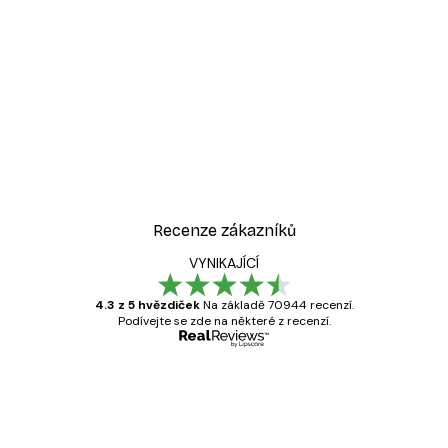
-30%*
nce Plakát
Luční okamžik Plakát
Od 220,50 Kč
315 Kč
Recenze zákazníků
VYNIKAJÍCÍ
4.3 z 5 hvězdiček
Na základě 70944 recenzí.
Podívejte se zde na některé z recenzí.
Ověřený kupující
Recenze
zákazníků
Velmi kvalitní tisk