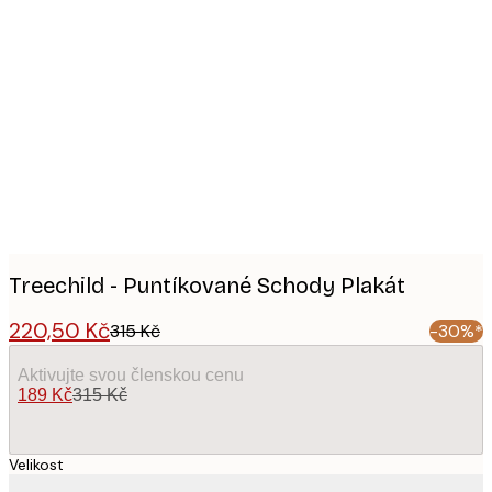
Product
images
Treechild - Puntíkované Schody Plakát
220,50 Kč
315 Kč
-30%*
Aktivujte svou členskou cenu
189 Kč
315 Kč
Velikost