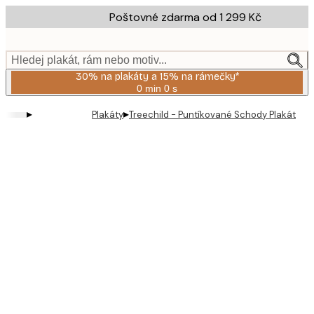
Skip
Poštovné zdarma od 1 299 Kč
to
main
content.
Hledej plakát, rám nebo motiv...
30% na plakáty a 15% na rámečky*
0 min
0 s
Platné
do:
▸
▸
Plakáty
Treechild - Puntíkované Schody Plakát
2026-
08-
06