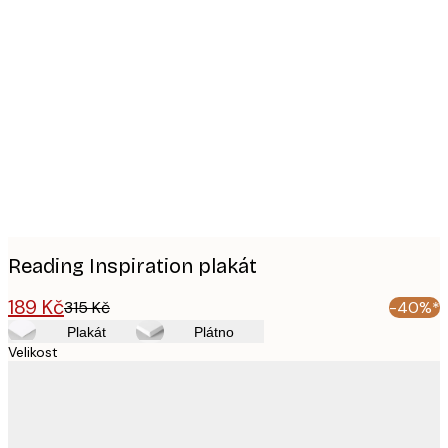
Product
images
Reading Inspiration plakát
189 Kč
315 Kč
-40%*
Plakát
Plátno
Velikost