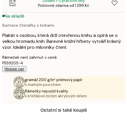
Dodání 1-3 pracovní dny
Poštovné zdarma od 1 299 Kč
Na skladě
Ilustrace čtenářky s knihami
Plakát s osobou, která drží otevřenou knihu a opírá se o
velkou hromadu knih. Barevné knižní hřbety vytváří krásný
vzor. Ideální pro milovníky čtení.
Rámeček není zahrnut v ceně.
PS59205-4
Historie cen
gramáž 200 g/m² prémiový papír
s matným povrchem
Rámečky nejvyšší kvality
s křišťálově čistým akrylovým sklem.
Ostatní si také koupili