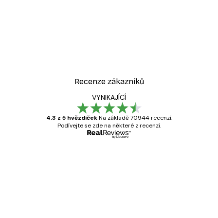
Recenze zákazníků
VYNIKAJÍCÍ
4.3 z 5 hvězdiček
Na základě 70944 recenzí.
Podívejte se zde na některé z recenzí.
Ověřený kupující
Recenze
zákazníků
Velmi kvalitní tisk
19 úno