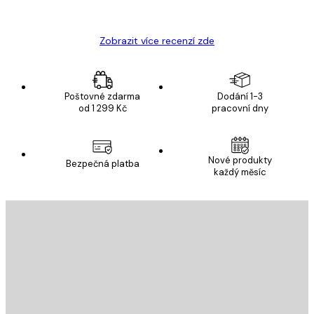
Hana Š
Zobrazit více recenzí zde
Poštovné zdarma
Dodání 1-3
od 1 299 Kč
pracovní dny
Nové produkty
Bezpečná platba
každý měsíc
E-mail
ODESLAT