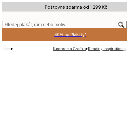
Skip
Poštovné zdarma od 1 299 Kč
to
main
content.
Hledej plakát, rám nebo motiv...
40% na Plakáty*
▸
▸
Ilustrace a Grafika
Reading Inspiration pl