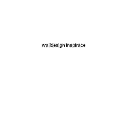
-40%*
Treechild - Šepoty podzim
Od 189 Kč
315 Kč
Walldesign inspirace