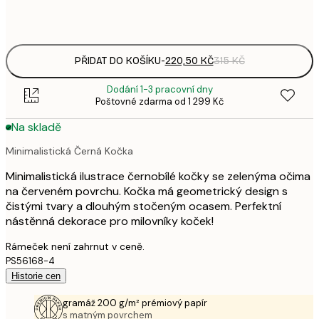
Frame
options
PŘIDAT DO KOŠÍKU
-
220,50 KČ
315 KČ
Dodání 1-3 pracovní dny
Poštovné zdarma od 1 299 Kč
Na skladě
Minimalistická Černá Kočka
Minimalistická ilustrace černobílé kočky se zelenýma očima
na červeném povrchu. Kočka má geometrický design s
čistými tvary a dlouhým stočeným ocasem. Perfektní
nástěnná dekorace pro milovníky koček!
Rámeček není zahrnut v ceně.
PS56168-4
Historie cen
gramáž 200 g/m² prémiový papír
s matným povrchem