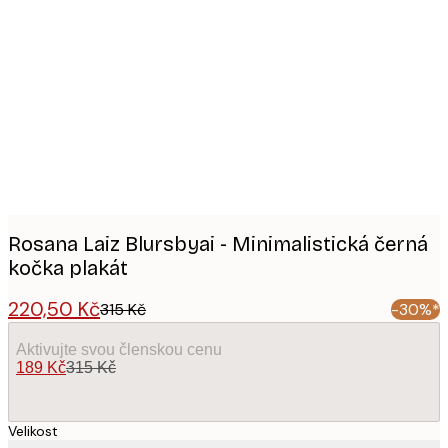
Product
images
Rosana Laiz Blursbyai - Minimalistická černá
kočka plakát
220,50 Kč
315 Kč
-30%*
Aktivujte svou členskou cenu
189 Kč
315 Kč
Velikost