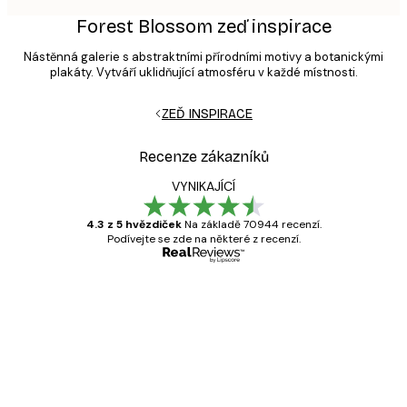
Forest Blossom zeď inspirace
Nástěnná galerie s abstraktními přírodními motivy a botanickými
plakáty. Vytváří uklidňující atmosféru v každé místnosti.
ZEĎ INSPIRACE
Recenze zákazníků
VYNIKAJÍCÍ
4.3 z 5 hvězdiček
Na základě 70944 recenzí.
Podívejte se zde na některé z recenzí.
Ověřený kupující
Recenze
zákazníků
Velmi kvalitní tisk
19 úno