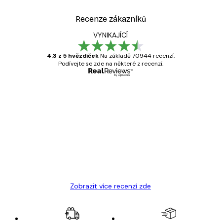
Recenze zákazníků
VYNIKAJÍCÍ
4.3 z 5 hvězdiček
Na základě 70944 recenzí.
Podívejte se zde na některé z recenzí.
Ověřený kupující
Recenze
zákazníků
Velmi kvalitní tisk
19 úno
Hana Š
Zobrazit více recenzí zde