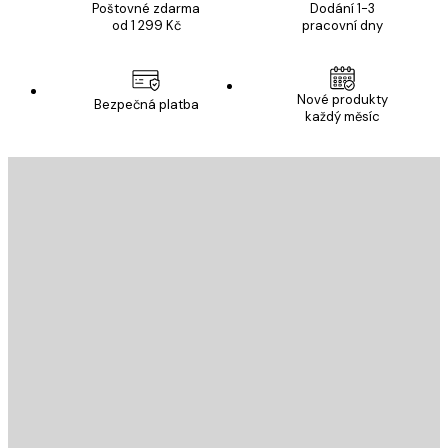
Poštovné zdarma
Dodání 1-3
od 1 299 Kč
pracovní dny
Nové produkty
Bezpečná platba
každý měsíc
E-mail
ODESLAT
Obchod
Poster Store
Zákaznický servis