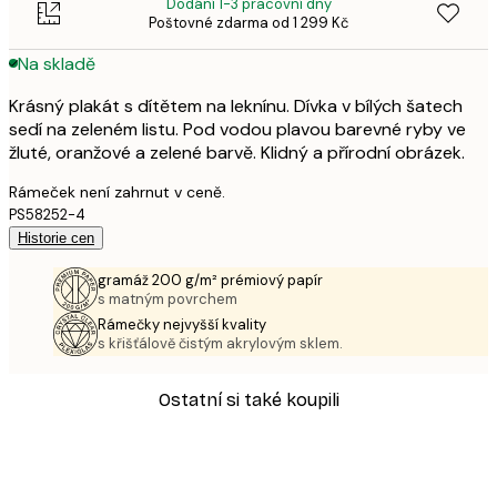
Dodání 1-3 pracovní dny
Poštovné zdarma od 1 299 Kč
Na skladě
Krásný plakát s dítětem na leknínu. Dívka v bílých šatech
sedí na zeleném listu. Pod vodou plavou barevné ryby ve
žluté, oranžové a zelené barvě. Klidný a přírodní obrázek.
Rámeček není zahrnut v ceně.
PS58252-4
Historie cen
gramáž 200 g/m² prémiový papír
s matným povrchem
Rámečky nejvyšší kvality
s křišťálově čistým akrylovým sklem.
Ostatní si také koupili