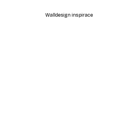
Od 189 Kč
315 Kč
Walldesign inspirace