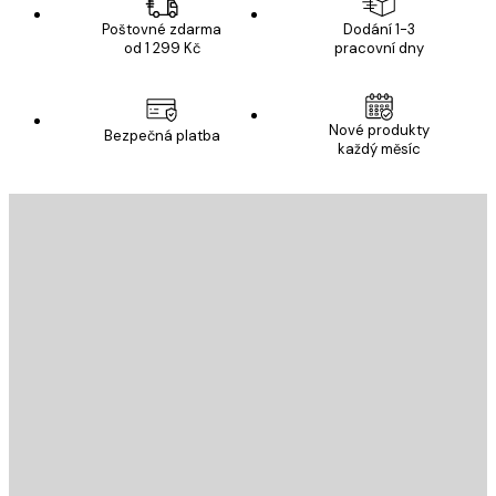
Poštovné zdarma
Dodání 1-3
od 1 299 Kč
pracovní dny
Nové produkty
Bezpečná platba
každý měsíc
E-mail
ODESLAT
Obchod
Poster Store