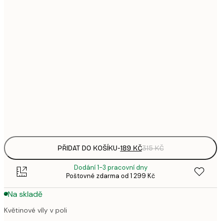
1
21x30 cm
3
287,
30x40 cm
4
385,
40x50 cm
6
496,
50x70 cm
8
Frame
options
PŘIDAT DO KOŠÍKU
-
189 KČ
315 KČ
Dodání 1-3 pracovní dny
Poštovné zdarma od 1 299 Kč
Na skladě
Květinové víly v poli