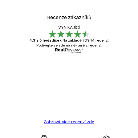
Recenze zákazníků
VYNIKAJÍCÍ
4.3 z 5 hvězdiček
Na základě 70944 recenzí.
Podívejte se zde na některé z recenzí.
Ověřený kupující
Recenze
zákazníků
Velmi kvalitní tisk
19 úno
Hana Š
Zobrazit více recenzí zde