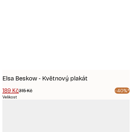
Product
images
Elsa Beskow - Květnový plakát
189 Kč
315 Kč
-40%*
Velikost