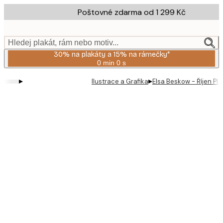
Skip
Poštovné zdarma od 1 299 Kč
to
main
content.
Hledej plakát, rám nebo motiv...
30% na plakáty a 15% na rámečky*
0 min
0 s
Platné
do:
▸
▸
Ilustrace a Grafika
Elsa Beskow - Říjen Pla
2026-
08-
06