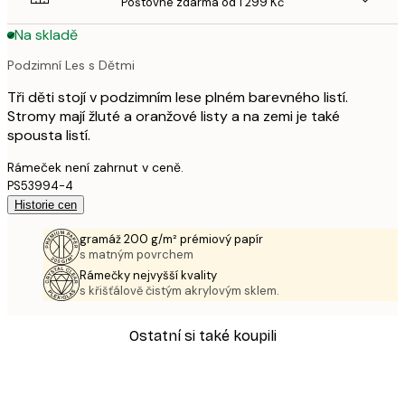
Poštovné zdarma od 1 299 Kč
Na skladě
Podzimní Les s Dětmi
Tři děti stojí v podzimním lese plném barevného listí.
Stromy mají žluté a oranžové listy a na zemi je také
spousta listí.
Rámeček není zahrnut v ceně.
PS53994-4
Historie cen
gramáž 200 g/m² prémiový papír
s matným povrchem
Rámečky nejvyšší kvality
s křišťálově čistým akrylovým sklem.
Ostatní si také koupili