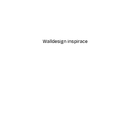
-30%*
 plakát
Elsa Beskow - Květnový 
Od 220,50 Kč
315 Kč
Walldesign inspirace