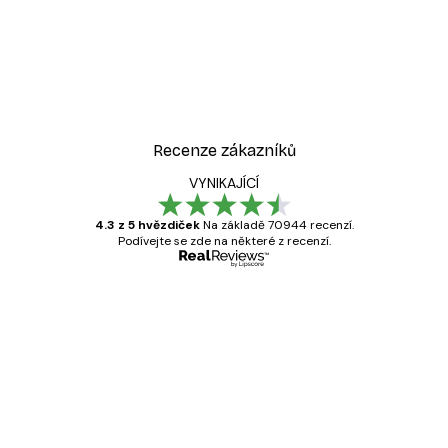
Recenze zákazníků
VYNIKAJÍCÍ
4.3 z 5 hvězdiček
Na základě 70944 recenzí.
Podívejte se zde na některé z recenzí.
Ověřený kupující
Recenze
zákazníků
Velmi kvalitní tisk
19 úno
Hana Š