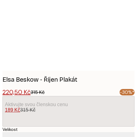
Product
images
Elsa Beskow - Říjen Plakát
220,50 Kč
315 Kč
-30%*
Aktivujte svou členskou cenu
189 Kč
315 Kč
Velikost