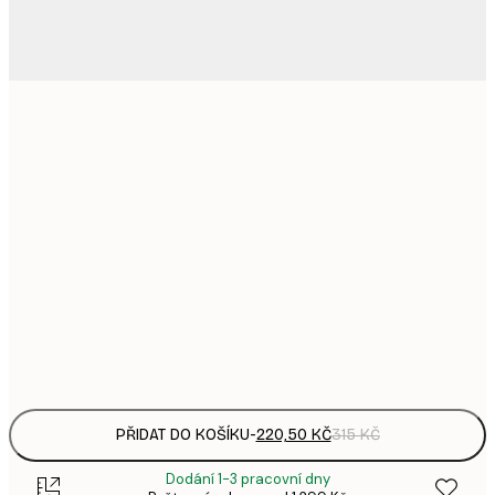
220,
21x30 cm
3
335,
30x40 cm
4
449,
40x50 cm
6
578,
50x70 cm
8
Frame
options
PŘIDAT DO KOŠÍKU
-
220,50 KČ
315 KČ
Dodání 1-3 pracovní dny