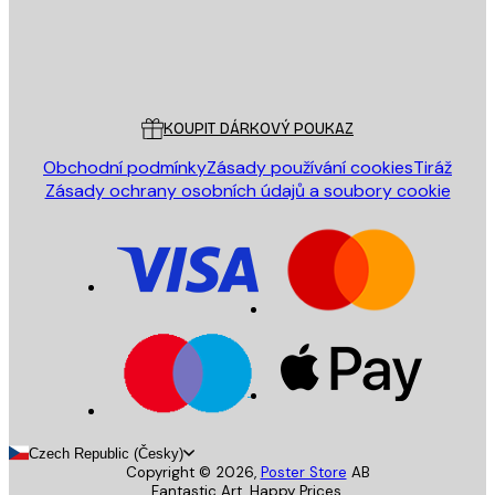
Obchod
Poster Store
Zákaznický servis
KOUPIT DÁRKOVÝ POUKAZ
Obchodní podmínky
Zásady používání cookies
Tiráž
Zásady ochrany osobních údajů a soubory cookie
Czech Republic (Česky)
Copyright ©
2026
,
Poster Store
AB
Fantastic Art. Happy Prices.