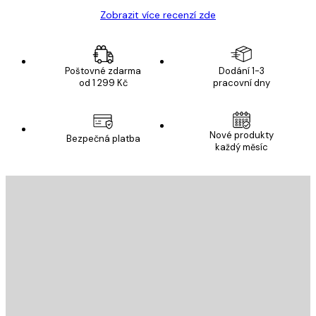
Zobrazit více recenzí zde
Poštovné zdarma
Dodání 1-3
od 1 299 Kč
pracovní dny
Nové produkty
Bezpečná platba
každý měsíc
E-mail
ODESLAT