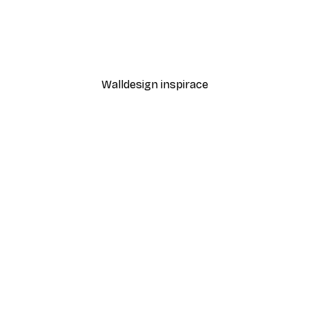
-40%*
Láska v Béžové Plakát
Od 97,80 Kč
163 Kč
Walldesign inspirace