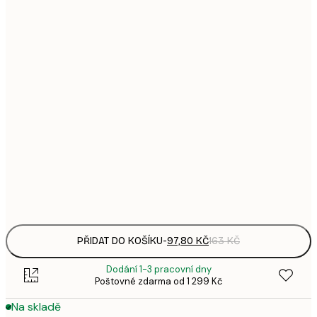
97,
13x18 cm
1
1
21x30 cm
3
287,
30x40 cm
4
385,
40x50 cm
6
496,
50x70 cm
8
Frame
options
PŘIDAT DO KOŠÍKU
-
97,80 KČ
163 KČ
Dodání 1-3 pracovní dny
Poštovné zdarma od 1 299 Kč
Na skladě