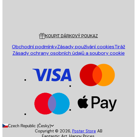
Obchod
Poster Store
Zákaznický servis
KOUPIT DÁRKOVÝ POUKAZ
Obchodní podmínky
Zásady používání cookies
Tiráž
Zásady ochrany osobních údajů a soubory cookie
Czech Republic (Česky)
Copyright ©
2026
,
Poster Store
AB
Fantastic Art. Happy Prices.