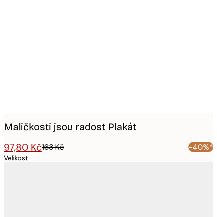
Product
images
Maličkosti jsou radost Plakát
97,80 Kč
163 Kč
-40%*
Velikost