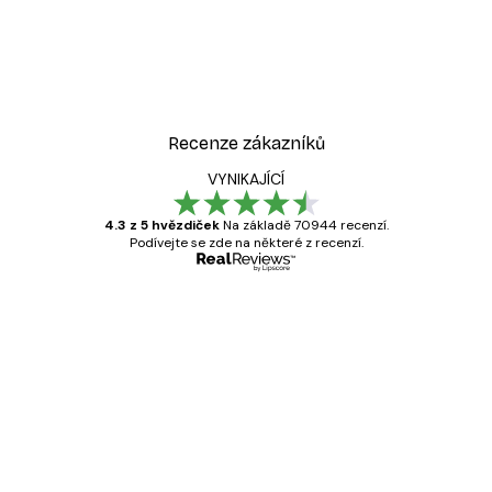
Recenze zákazníků
VYNIKAJÍCÍ
4.3 z 5 hvězdiček
Na základě 70944 recenzí.
Podívejte se zde na některé z recenzí.
Ověřený kupující
Recenze
zákazníků
Velmi kvalitní tisk
19 úno
Hana Š