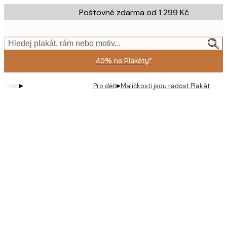
Skip
Poštovné zdarma od 1 299 Kč
to
main
content.
Hledej plakát, rám nebo motiv...
40% na Plakáty*
▸
▸
Pro děti
Maličkosti jsou radost Plakát