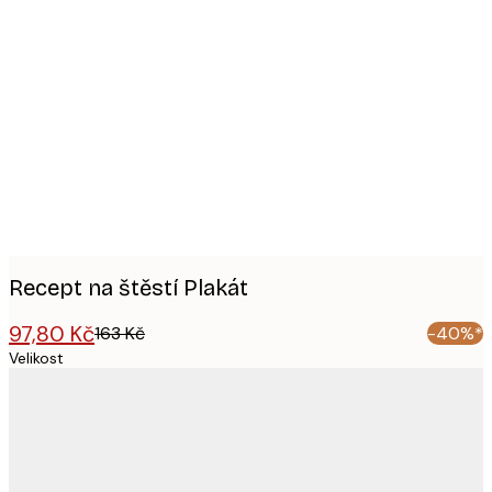
Product
images
Recept na štěstí Plakát
97,80 Kč
163 Kč
-40%*
Velikost