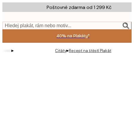
Skip
Poštovné zdarma od 1 299 Kč
to
main
content.
Hledej plakát, rám nebo motiv...
40% na Plakáty*
▸
▸
Citáty
Recept na štěstí Plakát