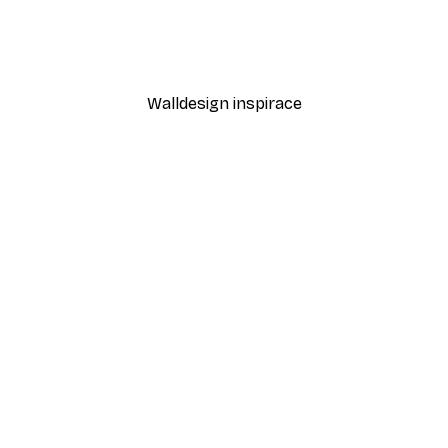
Coco Plakát
Od 189 Kč
315 Kč
Walldesign inspirace