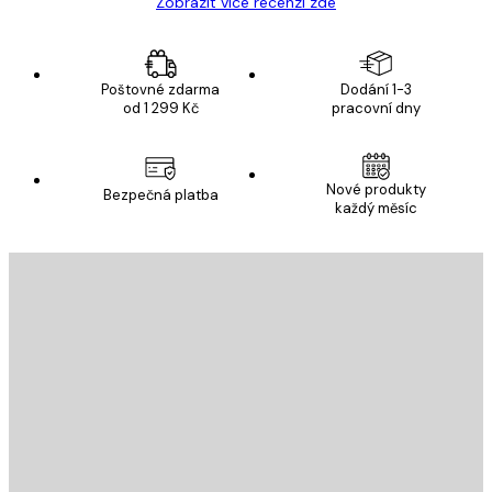
Zobrazit více recenzí zde
Poštovné zdarma
Dodání 1-3
od 1 299 Kč
pracovní dny
Nové produkty
Bezpečná platba
každý měsíc
E-mail
ODESLAT