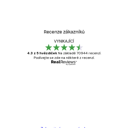
Recenze zákazníků
VYNIKAJÍCÍ
4.3 z 5 hvězdiček
Na základě 70944 recenzí.
Podívejte se zde na některé z recenzí.
Ověřený kupující
Recenze
zákazníků
Velmi kvalitní tisk
19 úno
Hana Š