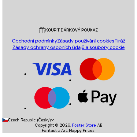
Obchod
Poster Store
Zákaznický servis
KOUPIT DÁRKOVÝ POUKAZ
Obchodní podmínky
Zásady používání cookies
Tiráž
Zásady ochrany osobních údajů a soubory cookie
Czech Republic (Česky)
Copyright ©
2026
,
Poster Store
AB
Fantastic Art. Happy Prices.