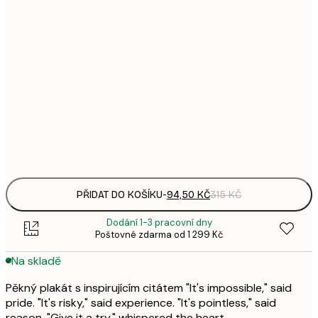
94,
21x30 cm
3
119,
30x40 cm
3
248,
50x70 cm
8
Frame
options
PŘIDAT DO KOŠÍKU
-
94,50 KČ
315 KČ
Dodání 1-3 pracovní dny
Poštovné zdarma od 1 299 Kč
Na skladě
Pěkný plakát s inspirujícím citátem "It's impossible," said
pride. "It's risky," said experience. "It's pointless," said
reason. "Give it a try," whispered the heart.