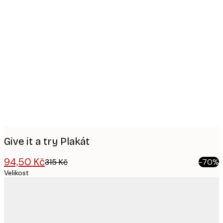
Product
images
Give it a try Plakát
94,50 Kč
315 Kč
-70%
Velikost