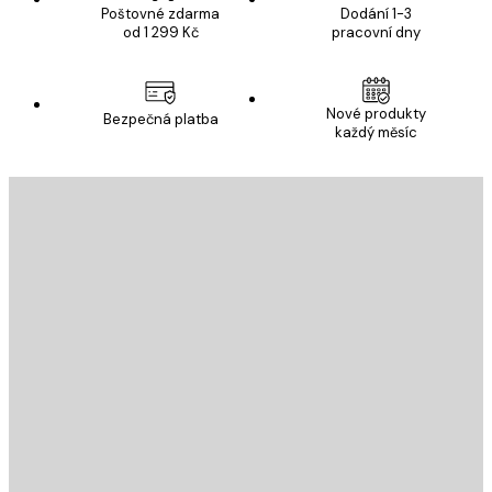
Poštovné zdarma
Dodání 1-3
od 1 299 Kč
pracovní dny
Nové produkty
Bezpečná platba
každý měsíc
E-mail
ODESLAT
Obchod
Poster Store
Zákaznický servis