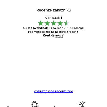
Recenze zákazníků
VYNIKAJÍCÍ
4.3 z 5 hvězdiček
Na základě 70944 recenzí.
Podívejte se zde na některé z recenzí.
Ověřený kupující
Recenze
zákazníků
Velmi kvalitní tisk
19 úno
Hana Š
Zobrazit více recenzí zde