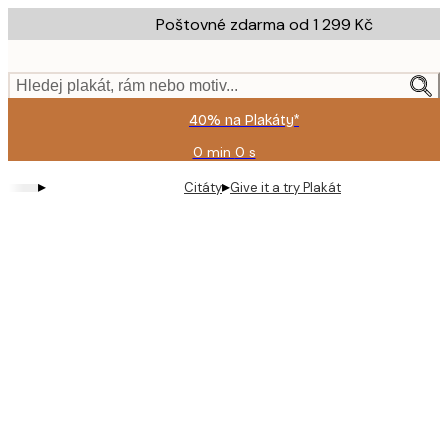
Skip
Poštovné zdarma od 1 299 Kč
to
main
content.
Hledej plakát, rám nebo motiv...
40% na Plakáty*
0 min
0 s
Platné
do:
▸
▸
Citáty
Give it a try Plakát
2026-
08-
09