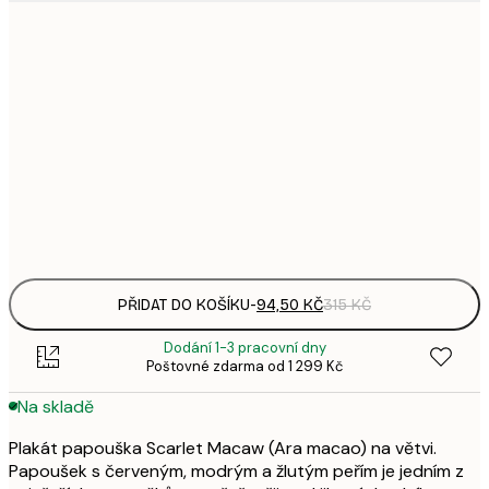
94,
21x30 cm
3
143,
30x40 cm
4
248,
50x70 cm
8
Frame
options
PŘIDAT DO KOŠÍKU
-
94,50 KČ
315 KČ
Dodání 1-3 pracovní dny
Poštovné zdarma od 1 299 Kč
Na skladě
Plakát papouška Scarlet Macaw (Ara macao) na větvi.
Papoušek s červeným, modrým a žlutým peřím je jedním z