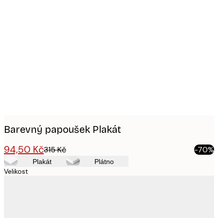
Product
images
Barevný papoušek Plakát
94,50 Kč
315 Kč
-70%
Plakát
Plátno
Velikost