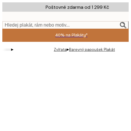
Skip
Poštovné zdarma od 1 299 Kč
to
main
content.
Hledej plakát, rám nebo motiv...
40% na Plakáty*
▸
▸
Zvířata
Barevný papoušek Plakát