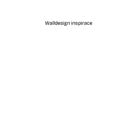
Od 189 Kč
315 Kč
Walldesign inspirace