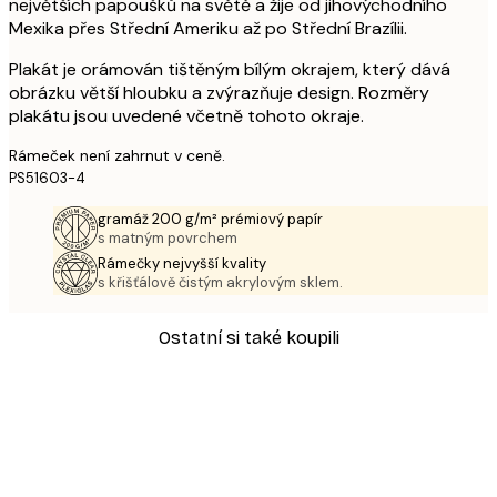
největších papoušků na světě a žije od jihovýchodního
Mexika přes Střední Ameriku až po Střední Brazílii.
Plakát je orámován tištěným bílým okrajem, který dává
obrázku větší hloubku a zvýrazňuje design. Rozměry
plakátu jsou uvedené včetně tohoto okraje.
Rámeček není zahrnut v ceně.
PS51603-4
gramáž 200 g/m² prémiový papír
s matným povrchem
Rámečky nejvyšší kvality
s křišťálově čistým akrylovým sklem.
Ostatní si také koupili