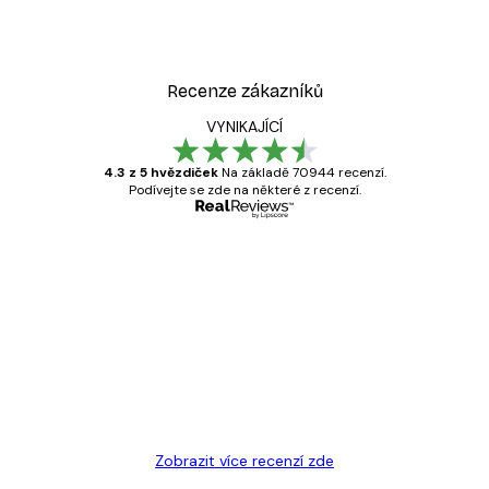
Recenze zákazníků
VYNIKAJÍCÍ
4.3 z 5 hvězdiček
Na základě 70944 recenzí.
Podívejte se zde na některé z recenzí.
Ověřený kupující
Recenze
zákazníků
Velmi kvalitní tisk
19 úno
Hana Š
Zobrazit více recenzí zde