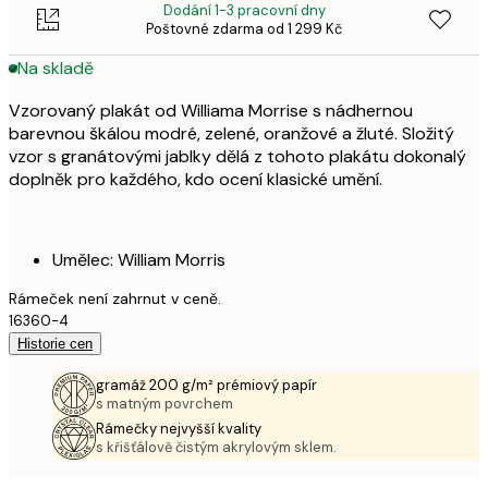
Dodání 1-3 pracovní dny
Poštovné zdarma od 1 299 Kč
Na skladě
Vzorovaný plakát od Williama Morrise s nádhernou
barevnou škálou modré, zelené, oranžové a žluté. Složitý
vzor s granátovými jablky dělá z tohoto plakátu dokonalý
doplněk pro každého, kdo ocení klasické umění.
Umělec: William Morris
Rámeček není zahrnut v ceně.
16360-4
Historie cen
gramáž 200 g/m² prémiový papír
s matným povrchem
Rámečky nejvyšší kvality
s křišťálově čistým akrylovým sklem.