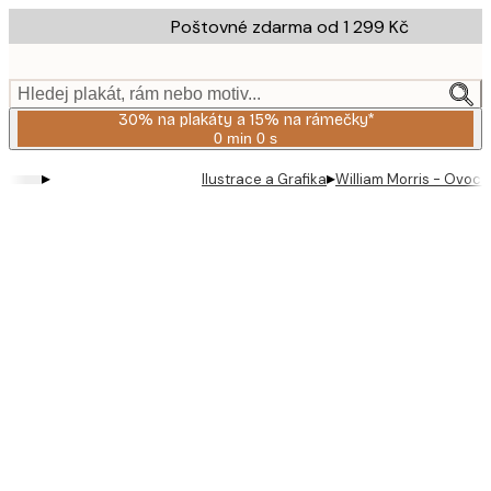
Skip
Poštovné zdarma od 1 299 Kč
to
main
content.
Hledej plakát, rám nebo motiv...
30% na plakáty a 15% na rámečky*
0 min
0 s
Platné
do:
▸
▸
Ilustrace a Grafika
William Morris - Ovoce
2026-
08-
06