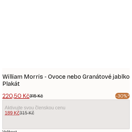
Product
images
William Morris - Ovoce nebo Granátové jablko
Plakát
220,50 Kč
315 Kč
-30%*
Aktivujte svou členskou cenu
189 Kč
315 Kč
Velikost