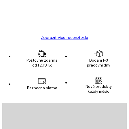
19 úno
Hana Š
Zobrazit více recenzí zde
Poštovné zdarma
Dodání 1-3
od 1 299 Kč
pracovní dny
Nové produkty
Bezpečná platba
každý měsíc