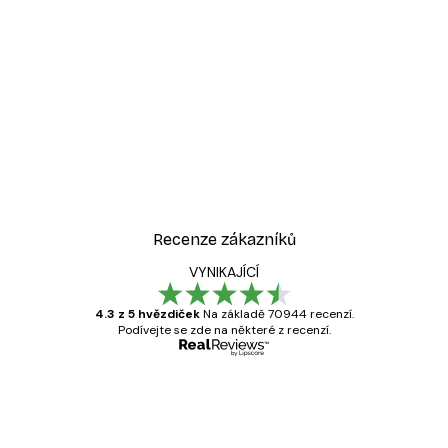
Recenze zákazníků
VYNIKAJÍCÍ
4.3 z 5 hvězdiček
Na základě 70944 recenzí.
Podívejte se zde na některé z recenzí.
Ověřený kupující
Recenze
zákazníků
Velmi kvalitní tisk