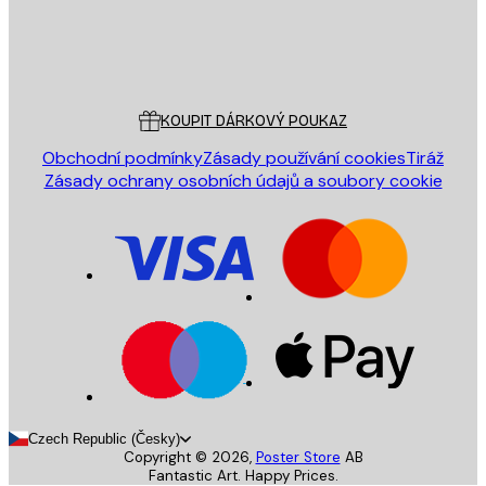
Obchod
Poster Store
Zákaznický servis
KOUPIT DÁRKOVÝ POUKAZ
Obchodní podmínky
Zásady používání cookies
Tiráž
Zásady ochrany osobních údajů a soubory cookie
Czech Republic (Česky)
Copyright ©
2026
,
Poster Store
AB
Fantastic Art. Happy Prices.