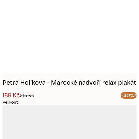
Product
images
Petra Holíková - Marocké nádvoří relax plakát
189 Kč
315 Kč
-40%*
Velikost