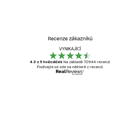
Recenze zákazníků
VYNIKAJÍCÍ
4.3 z 5 hvězdiček
Na základě 70944 recenzí.
Podívejte se zde na některé z recenzí.
Ověřený kupující
Recenze
zákazníků
Velmi kvalitní tisk
19 úno
Hana Š