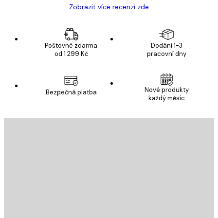
Zobrazit více recenzí zde
Poštovné zdarma
Dodání 1-3
od 1 299 Kč
pracovní dny
Nové produkty
Bezpečná platba
každý měsíc
E-mail
ODESLAT