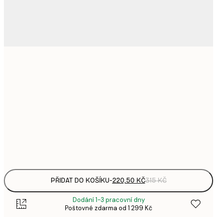
220,
21x30 cm
3
335,
30x40 cm
4
578,
50x70 cm
8
Frame
options
PŘIDAT DO KOŠÍKU
-
220,50 KČ
315 KČ
Dodání 1-3 pracovní dny
Poštovné zdarma od 1 299 Kč