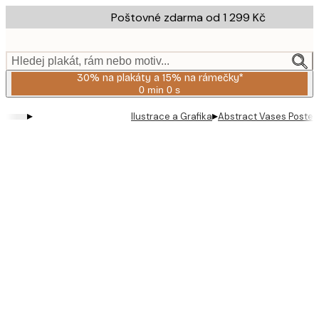
Skip
Poštovné zdarma od 1 299 Kč
to
main
content.
Hledej plakát, rám nebo motiv...
30% na plakáty a 15% na rámečky*
0 min
0 s
Platné
do:
▸
▸
Ilustrace a Grafika
Abstract Vases Poster
2026-
08-
06