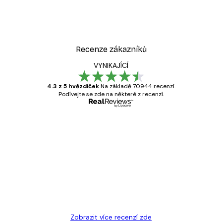
Recenze zákazníků
VYNIKAJÍCÍ
4.3 z 5 hvězdiček
Na základě 70944 recenzí.
Podívejte se zde na některé z recenzí.
Ověřený kupující
Recenze
zákazníků
Velmi kvalitní tisk
19 úno
Hana Š
Zobrazit více recenzí zde