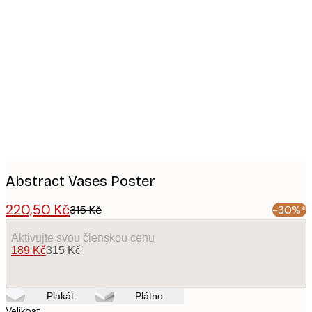
Product
images
Abstract Vases Poster
220,50 Kč
315 Kč
-30%*
Aktivujte svou členskou cenu
189 Kč
315 Kč
Plakát
Plátno
Velikost