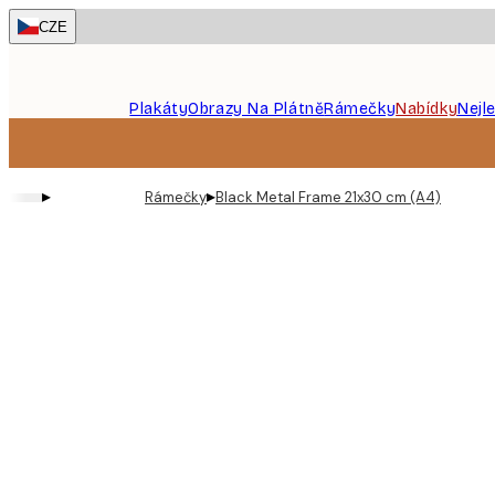
Skip
CZE
to
main
content.
Plakáty
Obrazy Na Plátně
Rámečky
Nabídky
Nejl
▸
▸
Rámečky
Black Metal Frame 21x30 cm (A4)