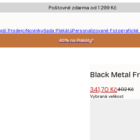
Poštovné zdarma od 1 299 Kč
epší Prodejci
Novinky
Sada Plakátů
Personalizované Fotografické
40% na Plakáty*
Black Metal F
341,70 Kč
402 Kč
Vybraná velikost