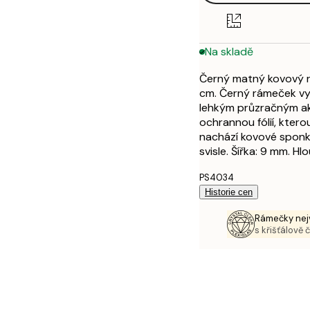
Na skladě
Černý matný kovový rá
cm. Černý rámeček vyt
lehkým průzračným ak
ochrannou fólií, ktero
nachází kovové sponky
svisle. Šířka: 9 mm. H
PS4034
Historie cen
Rámečky nejv
s křišťálově 