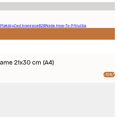
 Plakáty
Zeď Inspirace
B2B
Naše How-To Příručka
rame 21x30 cm (A4)
-15%*