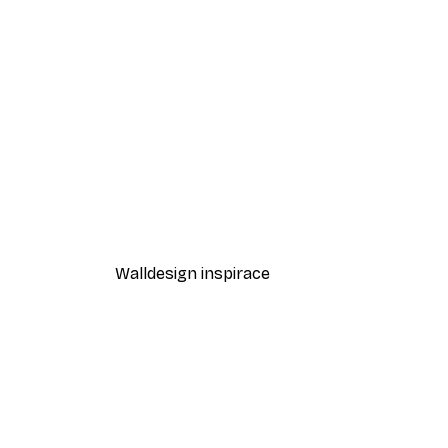
-40%*
Jessica Pleur - Home Is plakát
Od 195,60 Kč
326 Kč
Walldesign inspirace