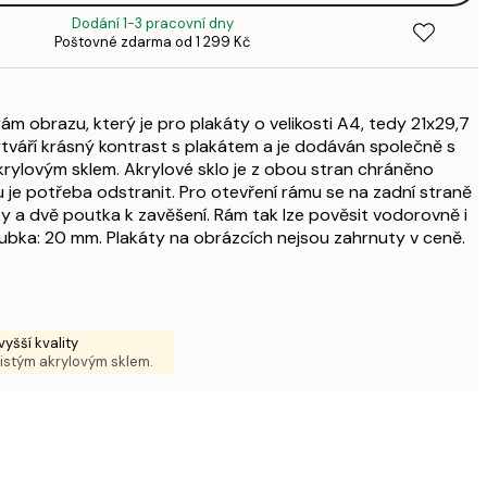
1
Dodání 1-3 pracovní dny
341,
Poštovné zdarma od 1 299 Kč
4
492,
5
m obrazu, který je pro plakáty o velikosti A4, tedy 21x29,7
840,
váří krásný kontrast s plakátem a je dodáván společně s
9
rylovým sklem. Akrylové sklo je z obou stran chráněno
840,
u je potřeba odstranit. Pro otevření rámu se na zadní straně
9
 a dvě poutka k zavěšení. Rám tak lze pověsit vodorovně i
891,
loubka: 20 mm. Plakáty na obrázcích nejsou zahrnuty v ceně.
1 0
1 146,
1 3
yšší kvality
čistým akrylovým sklem.