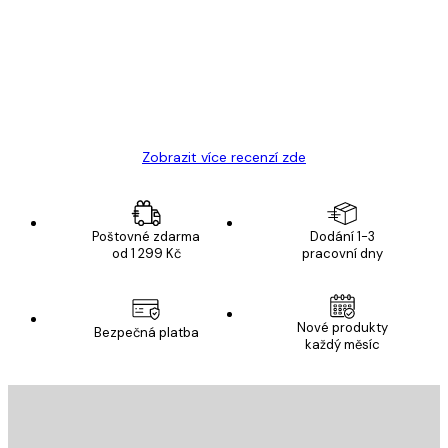
zákazníků
Velmi kvalitní tisk
19 úno
Hana Š
Zobrazit více recenzí zde
Poštovné zdarma
Dodání 1-3
od 1 299 Kč
pracovní dny
Nové produkty
Bezpečná platba
každý měsíc