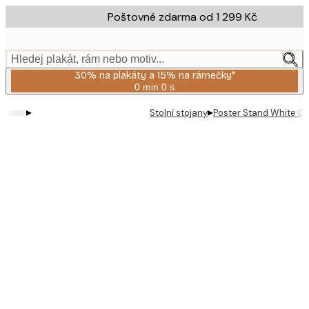
Skip
Poštovné zdarma od 1 299 Kč
to
main
content.
Hledej plakát, rám nebo motiv...
30% na plakáty a 15% na rámečky*
0 min
0 s
Platné
do:
▸
▸
Stolní stojany
Poster Stand White Cy
2026-
08-
06
Product