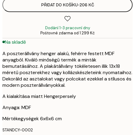
PŘIDAT DO KOŠÍKU
-
206 KČ
Dodání 1-3 pracovní dny
Poštovné zdarma od 1 299 Kč
Na skladě
A poszterállvány henger alakú, fehérre festett MDF
anyagból. Kiváló minőségű termék a minták
bemutatásához. A plakátállvány tökéletesen illik 13x18
méretű poszterekhez vagy kollázskészleteink nyomataihoz.
Dekoráld az asztalokat vagy polcokat ezekkel a stílusos és
modern poszterállványokkal.
A kialakítása miatt Hengerpersely
Anyaga: MDF
Mértékegységek 6x6x6 cm
STANDCY-0002