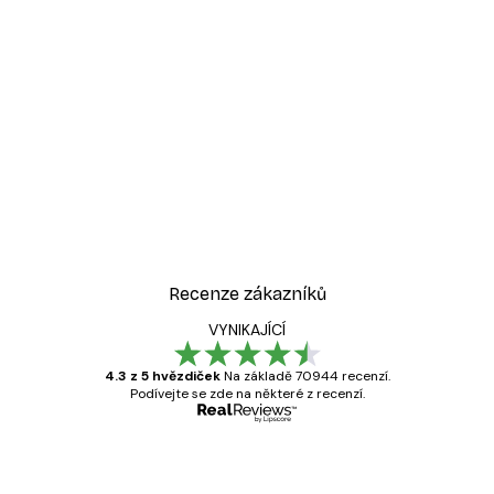
-30%*
át
Odstíny eukalyptu No1 Pl
Od 220,50 Kč
315 Kč
Recenze zákazníků
VYNIKAJÍCÍ
4.3 z 5 hvězdiček
Na základě 70944 recenzí.
Podívejte se zde na některé z recenzí.
Ověřený kupující
Recenze