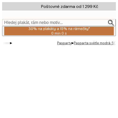
Skip
Poštovné zdarma od 1 299 Kč
to
main
content.
Hledej plakát, rám nebo motiv...
30% na plakáty a 15% na rámečky*
0 min
0 s
Platné
do:
▸
▸
Pasparty
Pasparta světle modrá, 50
2026-
08-
06