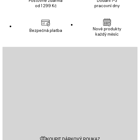
Poštovné zdarma
Dodání 1-3
od 1 299 Kč
pracovní dny
Nové produkty
Bezpečná platba
každý měsíc
E-mail
ODESLAT
Obchod
Poster Store
Zákaznický servis
KOUPIT DÁRKOVÝ POUKAZ