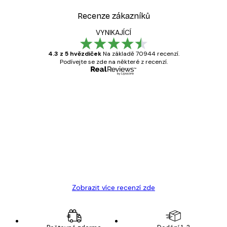
Recenze zákazníků
VYNIKAJÍCÍ
4.3 z 5 hvězdiček
Na základě 70944 recenzí.
Podívejte se zde na některé z recenzí.
Ověřený kupující
Recenze
zákazníků
Velmi kvalitní tisk
19 úno
Hana Š
Zobrazit více recenzí zde