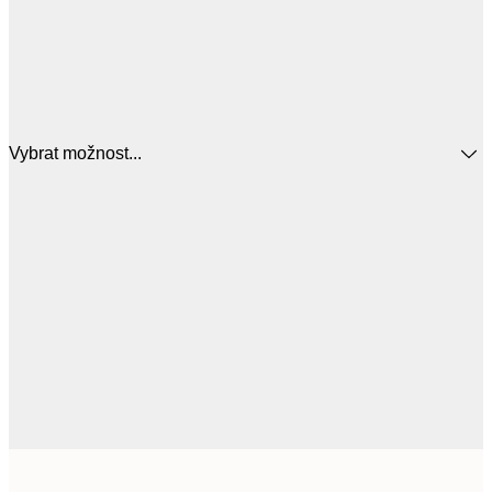
Vybrat možnost...
21