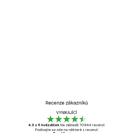
-30%*
át
Rozbřesk Plakát
Od 220,50 Kč
315 Kč
Recenze zákazníků
VYNIKAJÍCÍ
4.3 z 5 hvězdiček
Na základě 70944 recenzí.
Podívejte se zde na některé z recenzí.