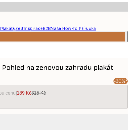
 Plakáty
Zeď Inspirace
B2B
Naše How-To Příručka
 Pohled na zenovou zahradu plakát
-30%*
kou cenu
|
189 Kč
315 Kč