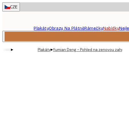
Skip
CZE
to
main
content.
Plakáty
Obrazy Na Plátně
Rámečky
Nabídky
Nejl
▸
▸
Plakáty
Yumian Deng - Pohled na zenovou zahradu