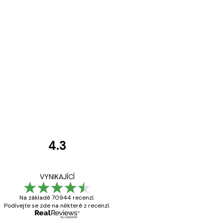
4.3
Recenze
zákazníků
Velmi kvalitní ti
VYNIKAJÍCÍ
Na základě 70944 recenzí.
Podívejte se zde na některé z recenzí.
19 úno
Hana Š