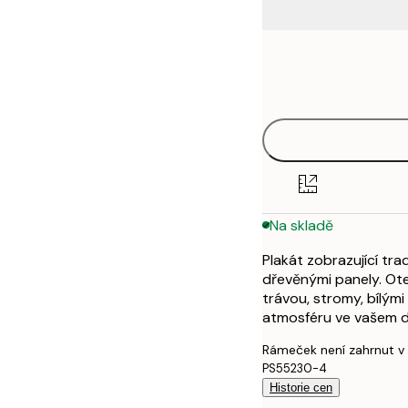
Frame
21x30 cm
options
30x40 cm
40x50 cm
50x50 cm
Na skladě
50x70 cm
Plakát zobrazující tr
70x100 cm
dřevěnými panely. Ot
trávou, stromy, bílým
100x150 cm
atmosféru ve vašem 
Rámeček není zahrnut v
PS55230-4
Historie cen