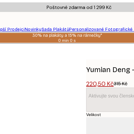
Poštovné zdarma od 1 299 Kč
epší Prodejci
Novinky
Sada Plakátů
Personalizované Fotografické
30% na plakáty a 15% na rámečky*
0 min
0 s
Platné
do:
 plakát
2026-
08-
06
Yumian Deng -
220,50 Kč
315 Kč
Aktivujte svou člens
Velikost