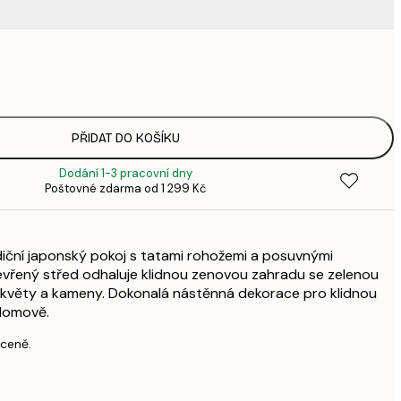
220,
3
335,
4
449,
PŘIDAT DO KOŠÍKU
6
Dodání 1-3 pracovní dny
449,
Poštovné zdarma od 1 299 Kč
6
578,
8
adiční japonský pokoj s tatami rohožemi a posuvnými
739,
1 0
evřený střed odhaluje klidnou zenovou zahradu se zelenou
i květy a kameny. Dokonalá nástěnná dekorace pro klidnou
1 677,
2 3
domově.
 ceně.