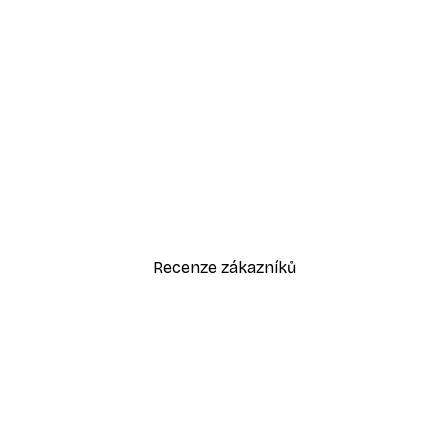
-30%*
Odstíny eukalyptu No1 Plakát
Od 220,50 Kč
315 Kč
Recenze zákazníků
sk