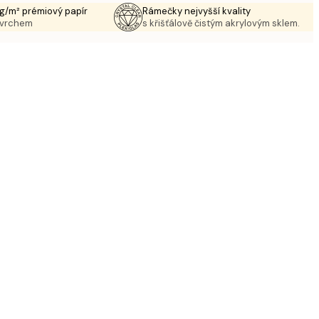
g/m² prémiový papír
Rámečky nejvyšší kvality
ovrchem
s křišťálově čistým akrylovým sklem.