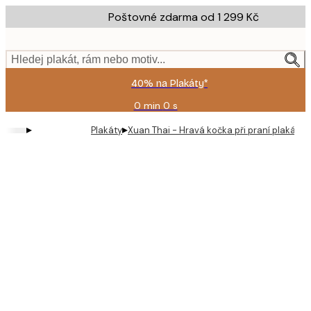
Skip
Poštovné zdarma od 1 299 Kč
to
main
content.
Hledej plakát, rám nebo motiv...
40% na Plakáty*
0 min
0 s
Platné
do:
▸
▸
Plakáty
Xuan Thai - Hravá kočka při praní plakát
2026-
08-
09