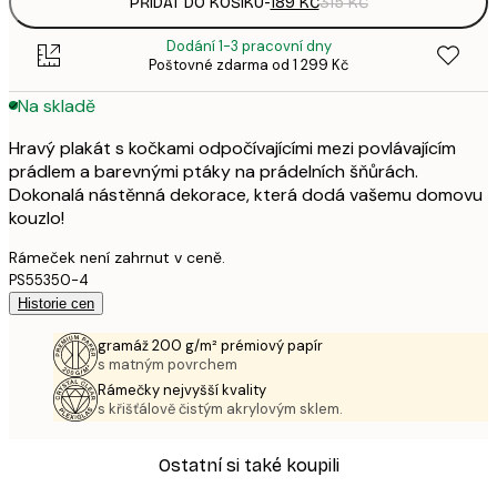
PŘIDAT DO KOŠÍKU
-
189 KČ
315 KČ
Dodání 1-3 pracovní dny
Poštovné zdarma od 1 299 Kč
Na skladě
Hravý plakát s kočkami odpočívajícími mezi povlávajícím
prádlem a barevnými ptáky na prádelních šňůrách.
Dokonalá nástěnná dekorace, která dodá vašemu domovu
kouzlo!
Rámeček není zahrnut v ceně.
PS55350-4
Historie cen
gramáž 200 g/m² prémiový papír
s matným povrchem
Rámečky nejvyšší kvality
s křišťálově čistým akrylovým sklem.
Ostatní si také koupili