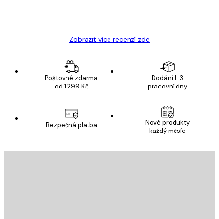
19 úno
Hana Š
Zobrazit více recenzí zde
Poštovné zdarma
Dodání 1-3
od 1 299 Kč
pracovní dny
Nové produkty
Bezpečná platba
každý měsíc
E-mail