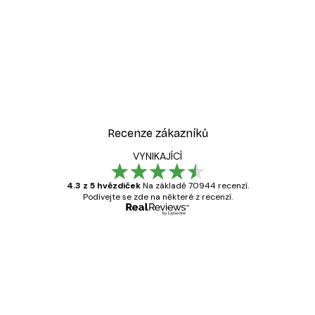
-40%*
Cesta k oceánu Plakát
Od 189 Kč
315 Kč
Recenze zákazníků
VYNIKAJÍCÍ
4.3 z 5 hvězdiček
Na základě 70944 recenzí.
Podívejte se zde na některé z recenzí.
Ověřený kupující
Recenze
zákazníků
Velmi kvalitní tisk