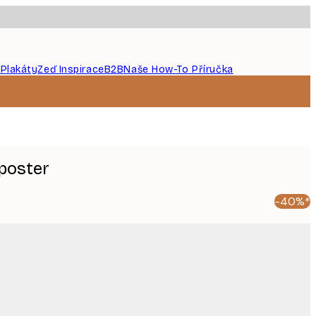
 Plakáty
Zeď Inspirace
B2B
Naše How-To Příručka
 poster
-40%*