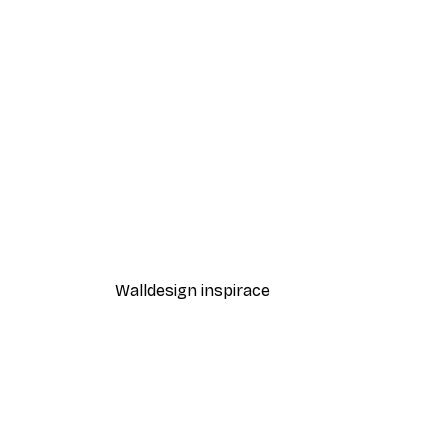
-40%*
Odstíny eukalyptu No1 Plakát
Od 189 Kč
315 Kč
Walldesign inspirace