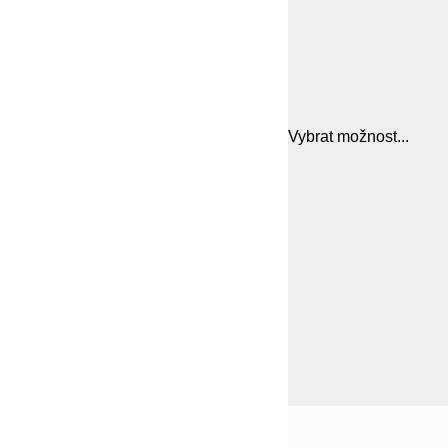
Vybrat možnost...
Frame
21x30 cm