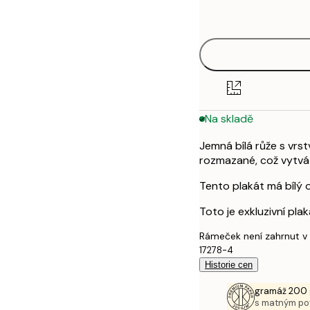
options
30x40 cm
50x70 cm
Na skladě
Jemná bílá růže s vrst
rozmazané, což vytvář
Tento plakát má bílý 
Toto je exkluzivní pl
Rámeček není zahrnut v
17278-4
Historie cen
gramáž 200 
s matným p