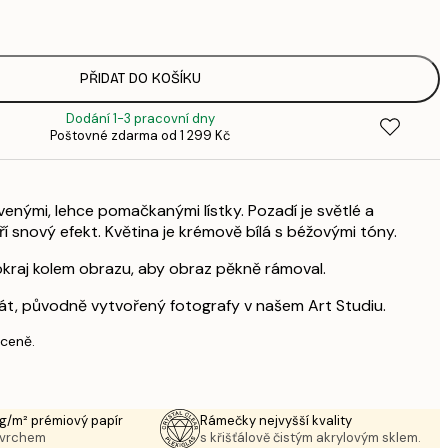
3
287,
4
496,
PŘIDAT DO KOŠÍKU
8
Dodání 1-3 pracovní dny
Poštovné zdarma od 1 299 Kč
venými, lehce pomačkanými lístky. Pozadí je světlé a
í snový efekt. Květina je krémově bílá s béžovými tóny.
okraj kolem obrazu, aby obraz pěkně rámoval.
akát, původně vytvořený fotografy v našem Art Studiu.
 ceně.
g/m² prémiový papír
Rámečky nejvyšší kvality
ovrchem
s křišťálově čistým akrylovým sklem.