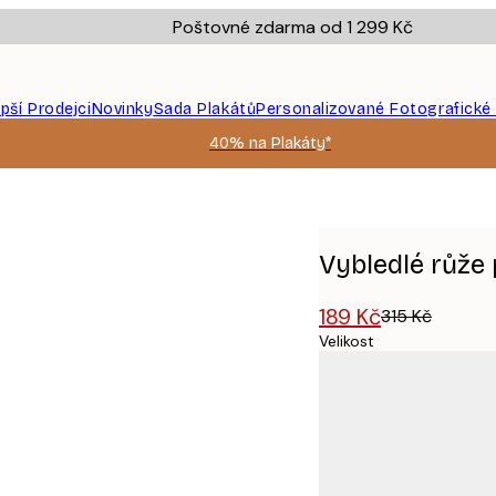
Poštovné zdarma od 1 299 Kč
epší Prodejci
Novinky
Sada Plakátů
Personalizované Fotografické
40% na Plakáty*
Vybledlé růže
189 Kč
315 Kč
Velikost