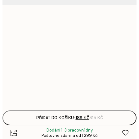
1
21x30 cm
3
287,
30x40 cm
4
385,
40x50 cm
6
496,
50x70 cm
8
633,
70x100 cm
1 0
Frame
options
PŘIDAT DO KOŠÍKU
-
189 KČ
315 KČ
Dodání 1-3 pracovní dny
Poštovné zdarma od 1 299 Kč