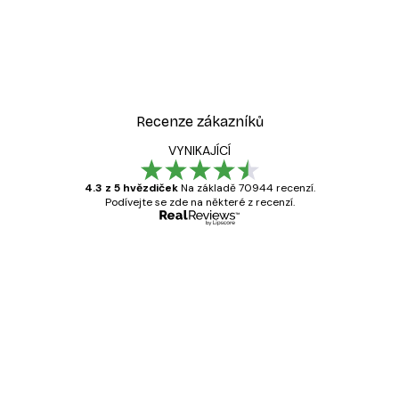
Recenze zákazníků
VYNIKAJÍCÍ
4.3 z 5 hvězdiček
Na základě 70944 recenzí.
Podívejte se zde na některé z recenzí.
Ověřený kupující
Recenze
zákazníků
Velmi kvalitní tisk
19 úno
Hana Š