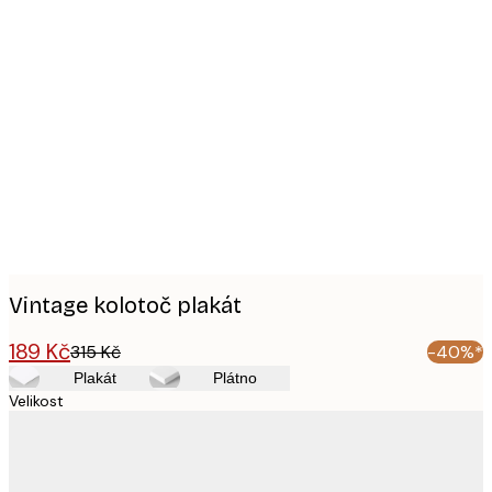
Product
images
Vintage kolotoč plakát
189 Kč
315 Kč
-40%*
Plakát
Plátno
Velikost