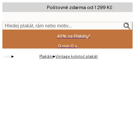
Skip
Poštovné zdarma od 1 299 Kč
to
main
content.
Hledej plakát, rám nebo motiv...
40% na Plakáty*
0 min
0 s
Platné
do:
▸
▸
Plakáty
Vintage kolotoč plakát
2026-
08-
09