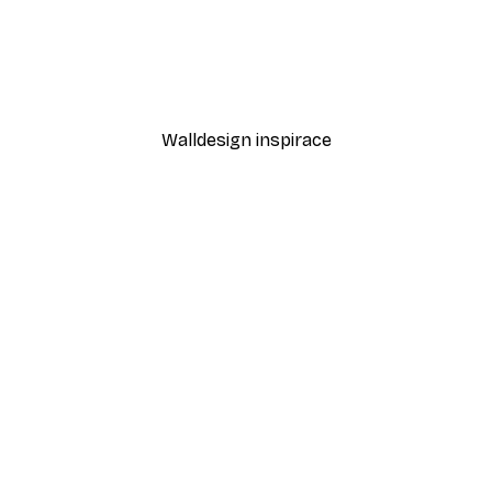
-40%*
Cesta k oceánu Plakát
Od 189 Kč
315 Kč
Walldesign inspirace