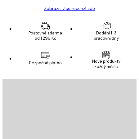
Zobrazit více recenzí zde
Poštovné zdarma
Dodání 1-3
od 1 299 Kč
pracovní dny
Nové produkty
Bezpečná platba
každý měsíc
E-mail
ODESLAT