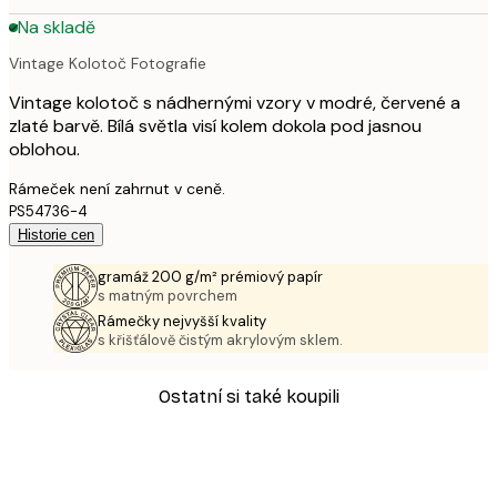
Na skladě
Vintage Kolotoč Fotografie
Vintage kolotoč s nádhernými vzory v modré, červené a
zlaté barvě. Bílá světla visí kolem dokola pod jasnou
oblohou.
Rámeček není zahrnut v ceně.
PS54736-4
Historie cen
gramáž 200 g/m² prémiový papír
s matným povrchem
Rámečky nejvyšší kvality
s křišťálově čistým akrylovým sklem.
Ostatní si také koupili