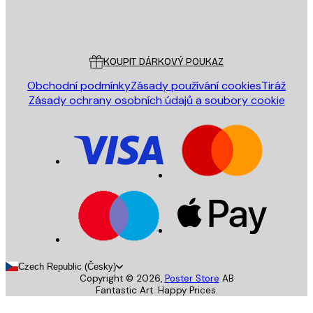
Obchod
Poster Store
Zákaznický servis
KOUPIT DÁRKOVÝ POUKAZ
Obchodní podmínky
Zásady používání cookies
Tiráž
Zásady ochrany osobních údajů a soubory cookie
Czech Republic (Česky)
Copyright ©
2026
,
Poster Store
AB
Fantastic Art. Happy Prices.