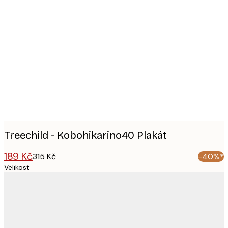
Product
images
Treechild - Kobohikarino40 Plakát
189 Kč
315 Kč
-40%*
Velikost