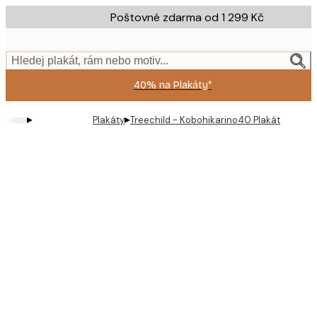
Skip
Poštovné zdarma od 1 299 Kč
to
main
content.
Hledej plakát, rám nebo motiv...
40% na Plakáty*
▸
▸
Plakáty
Treechild - Kobohikarino40 Plakát