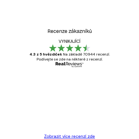
Recenze zákazníků
VYNIKAJÍCÍ
4.3 z 5 hvězdiček
Na základě 70944 recenzí.
Podívejte se zde na některé z recenzí.
Ověřený kupující
Recenze
zákazníků
Velmi kvalitní tisk
19 úno
Hana Š
Zobrazit více recenzí zde