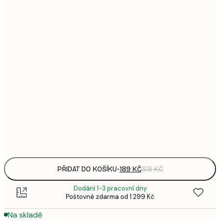
1
21x30 cm
3
287,
30x40 cm
4
496,
50x70 cm
8
633,
70x100 cm
1 0
1 438,
100x150 cm
2 3
Frame
options
PŘIDAT DO KOŠÍKU
-
189 KČ
315 KČ
Dodání 1-3 pracovní dny
Poštovné zdarma od 1 299 Kč
Na skladě