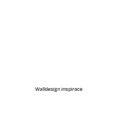
-40%*
Odstíny eukalyptu No1 Plakát
Od 189 Kč
315 Kč
Walldesign inspirace