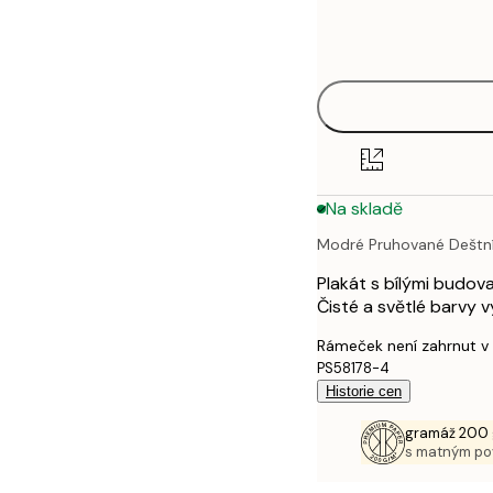
Frame
21x30 cm
options
30x40 cm
40x50 cm
50x50 cm
Na skladě
50x70 cm
Modré Pruhované Deštn
70x100 cm
Plakát s bílými budo
100x150 cm
Čisté a světlé barvy v
Rámeček není zahrnut v
PS58178-4
Historie cen
gramáž 200 
s matným p