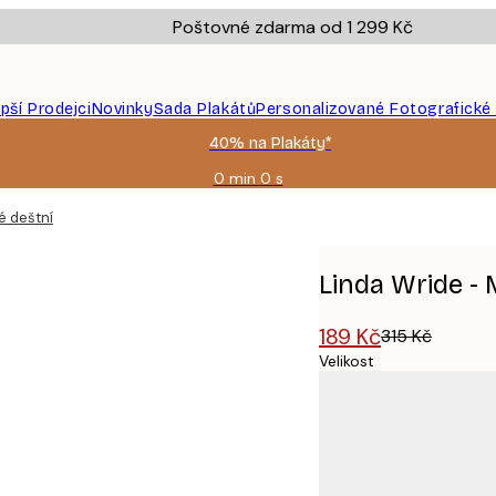
Poštovné zdarma od 1 299 Kč
epší Prodejci
Novinky
Sada Plakátů
Personalizované Fotografické
40% na Plakáty*
0 min
0 s
Platné
do:
 deštníky Plakát
2026-
08-
09
Linda Wride -
189 Kč
315 Kč
Velikost