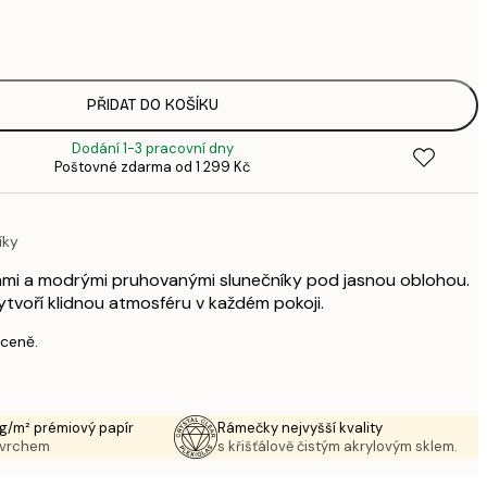
1
3
287,
4
385,
PŘIDAT DO KOŠÍKU
6
Dodání 1-3 pracovní dny
385,
Poštovné zdarma od 1 299 Kč
6
496,
8
íky
633,
1 0
vami a modrými pruhovanými slunečníky pod jasnou oblohou.
1 438,
ytvoří klidnou atmosféru v každém pokoji.
2 3
 ceně.
g/m² prémiový papír
Rámečky nejvyšší kvality
ovrchem
s křišťálově čistým akrylovým sklem.