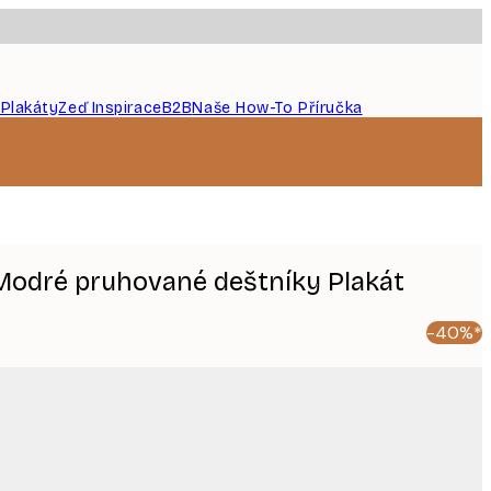
 Plakáty
Zeď Inspirace
B2B
Naše How-To Příručka
 Modré pruhované deštníky Plakát
-40%*