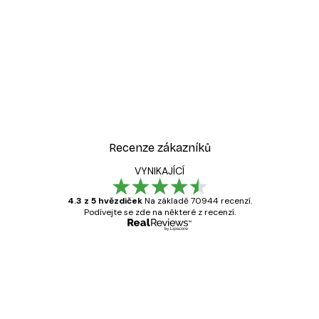
-30%*
Odstíny eukalyptu No1 Pl
Od 220,50 Kč
315 Kč
Recenze zákazníků
VYNIKAJÍCÍ
4.3 z 5 hvězdiček
Na základě 70944 recenzí.
Podívejte se zde na některé z recenzí.
Ověřený kupující
Recenze
zákazníků
Velmi kvalitní tisk