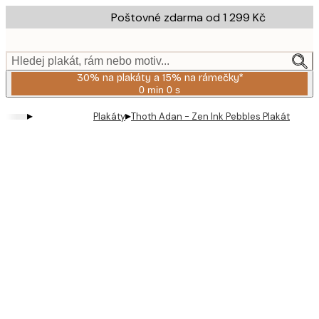
Skip
Poštovné zdarma od 1 299 Kč
to
main
content.
Hledej plakát, rám nebo motiv...
30% na plakáty a 15% na rámečky*
0 min
0 s
Platné
do:
▸
▸
Plakáty
Thoth Adan - Zen Ink Pebbles Plakát
2026-
08-
06