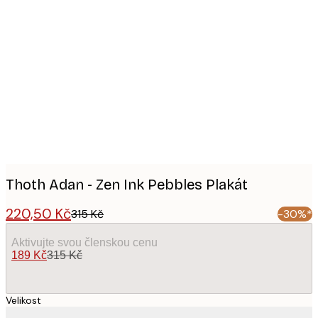
Product
images
Thoth Adan - Zen Ink Pebbles Plakát
220,50 Kč
315 Kč
-30%*
Aktivujte svou členskou cenu
189 Kč
315 Kč
Velikost