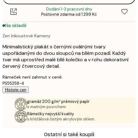
Dodání 1-3 pracovní dny
Poštovné zdarma od 1 299 Kč
Na skladě
Zen Inkoustové Kameny
Minimalistický plakát s černými oválnými tvary
uspořádanými do dvou sloupců na bílém pozadí. Každý
tvar má uprostřed malé bílé kolečko a v rohu dekorativní
červený čtvercový detail.
Rámeček není zahrnut v ceně.
PS55258-4
Historie cen
gramáž 200 g/m² prémiový papír
s matným povrchem
Rámečky nejvyšší kvality
s křišťálově čistým akrylovým sklem.
Ostatní si také koupili