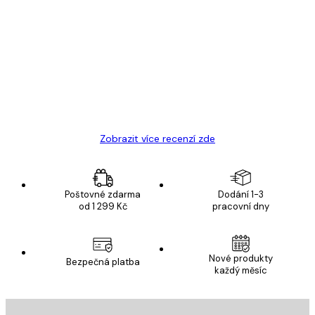
Ověřený kupující
Recenze
zákazníků
Velmi kvalitní tisk
19 úno
Hana Š
Zobrazit více recenzí zde
Poštovné zdarma
Dodání 1-3
od 1 299 Kč
pracovní dny
Nové produkty
Bezpečná platba
každý měsíc