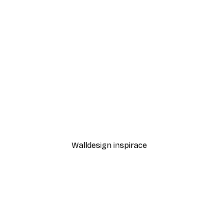
-30%*
Aleš Klabus - Osamělý turista na zasněženém hřebeni Plakát
U průzračného jezera Pla
Od 220,50 Kč
315 Kč
Walldesign inspirace