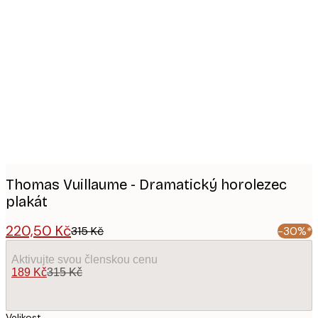
Product
images
Thomas Vuillaume - Dramatický horolezec
plakát
220,50 Kč
315 Kč
-30%*
Aktivujte svou členskou cenu
189 Kč
315 Kč
Velikost