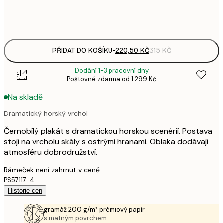
Frame
options
PŘIDAT DO KOŠÍKU
-
220,50 KČ
315 KČ
Dodání 1-3 pracovní dny
Poštovné zdarma od 1 299 Kč
Na skladě
Dramatický horský vrchol
Černobílý plakát s dramatickou horskou scenérií. Postava
stojí na vrcholu skály s ostrými hranami. Oblaka dodávají
atmosféru dobrodružství.
Rámeček není zahrnut v ceně.
PS57117-4
Historie cen
gramáž 200 g/m² prémiový papír
s matným povrchem