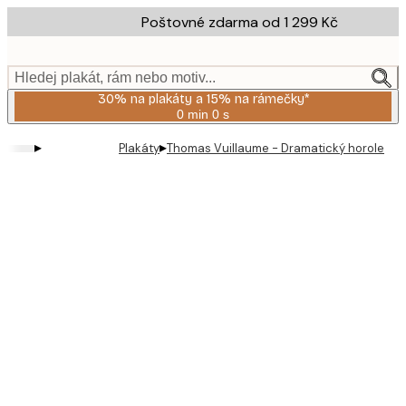
Skip
Poštovné zdarma od 1 299 Kč
to
main
content.
Hledej plakát, rám nebo motiv...
30% na plakáty a 15% na rámečky*
0 min
0 s
Platné
do:
▸
▸
Plakáty
Thomas Vuillaume - Dramatický horolezec
2026-
08-
06