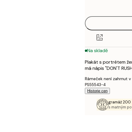
options
50x70 cm
70x100 cm
100x150 cm
Na skladě
Plakát s portrétem že
má nápis "DON'T RUSH 
Rámeček není zahrnut v
PS55543-4
Historie cen
gramáž 200 
s matným p