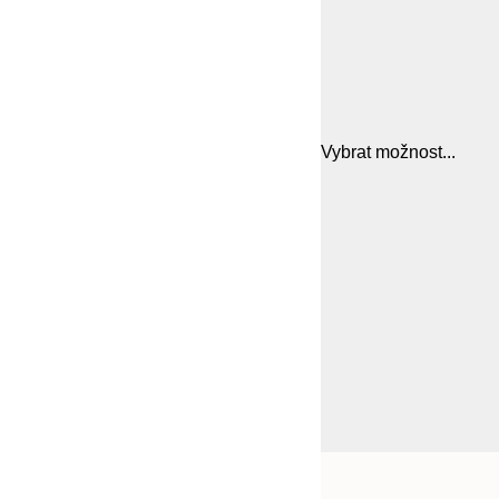
Vybrat možnost...
Frame
21x30 cm