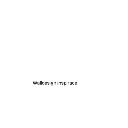
-40%*
Odstíny eukalyptu No1 Plakát
Od 189 Kč
315 Kč
Walldesign inspirace