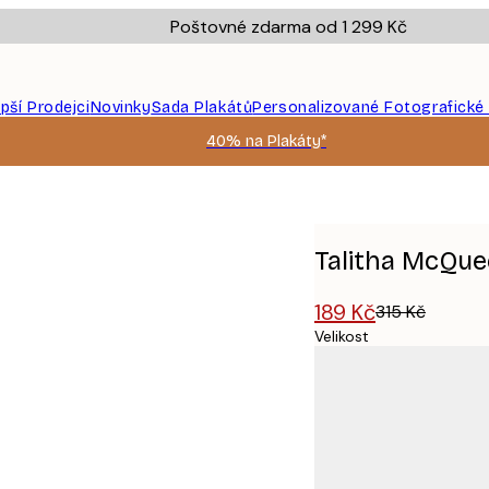
Poštovné zdarma od 1 299 Kč
epší Prodejci
Novinky
Sada Plakátů
Personalizované Fotografické
40% na Plakáty*
ait Plakát
Talitha McQue
189 Kč
315 Kč
Velikost