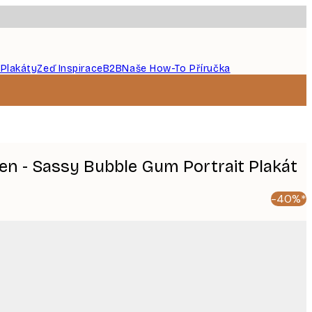
 Plakáty
Zeď Inspirace
B2B
Naše How-To Příručka
en - Sassy Bubble Gum Portrait Plakát
-40%*