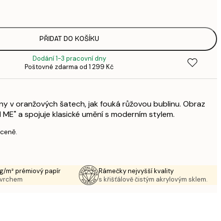
3
496,
8
633,
PŘIDAT DO KOŠÍKU
1 0
Dodání 1-3 pracovní dny
1 438,
Poštovné zdarma od 1 299 Kč
2 3
ny v oranžových šatech, jak fouká růžovou bublinu. Obraz
ME" a spojuje klasické umění s moderním stylem.
 ceně.
g/m² prémiový papír
Rámečky nejvyšší kvality
ovrchem
s křišťálově čistým akrylovým sklem.