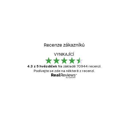
-30%*
ý plakát
Žena v kabrioletu plakát
Od 228,20 Kč
326 Kč
Recenze zákazníků
VYNIKAJÍCÍ
4.3 z 5 hvězdiček
Na základě 70944 recenzí.
Podívejte se zde na některé z recenzí.
Ověřený kupující
Recenze
zákazníků
Velmi kvalitní tisk
19 úno
Hana Š