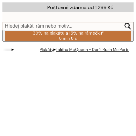
Skip
Poštovné zdarma od 1 299 Kč
to
main
content.
Hledej plakát, rám nebo motiv...
30% na plakáty a 15% na rámečky*
0 min
0 s
Platné
do:
▸
▸
Plakáty
Talitha McQueen - Don't Rush Me Portrait 
2026-
08-
06