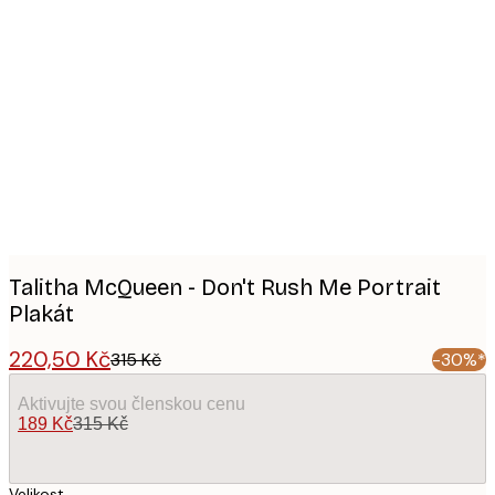
Product
images
Talitha McQueen - Don't Rush Me Portrait
Plakát
220,50 Kč
315 Kč
-30%*
Aktivujte svou členskou cenu
189 Kč
315 Kč
Velikost