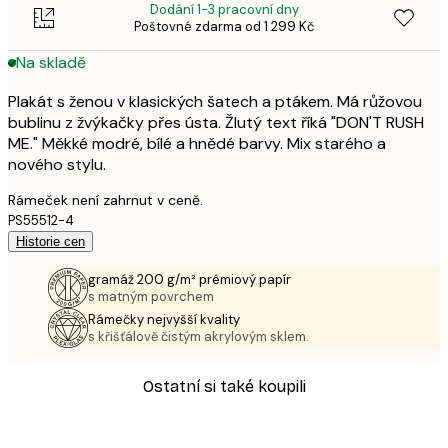
Dodání 1-3 pracovní dny
Poštovné zdarma od 1 299 Kč
Na skladě
Plakát s ženou v klasických šatech a ptákem. Má růžovou
bublinu z žvýkačky přes ústa. Žlutý text říká "DON'T RUSH
ME." Měkké modré, bílé a hnědé barvy. Mix starého a
nového stylu.
Rámeček není zahrnut v ceně.
PS55512-4
Historie cen
gramáž 200 g/m² prémiový papír
s matným povrchem
Rámečky nejvyšší kvality
s křišťálově čistým akrylovým sklem.
Ostatní si také koupili