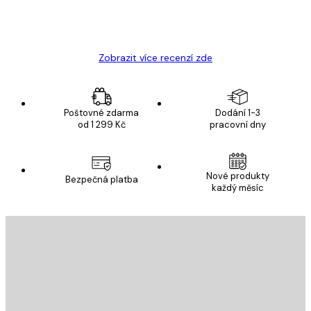
19 úno
Hana Š
Zobrazit více recenzí zde
Poštovné zdarma
Dodání 1-3
od 1 299 Kč
pracovní dny
Nové produkty
Bezpečná platba
každý měsíc
E-mail
ODESLAT