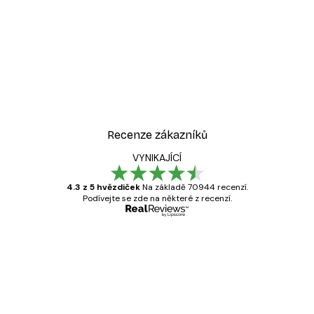
Recenze zákazníků
VYNIKAJÍCÍ
4.3 z 5 hvězdiček
Na základě 70944 recenzí.
Podívejte se zde na některé z recenzí.
Ověřený kupující
Recenze
zákazníků
Velmi kvalitní tisk