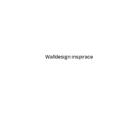
-30%*
mi Plakát
Cesta při západu slunce P
Od 220,50 Kč
315 Kč
Walldesign inspirace