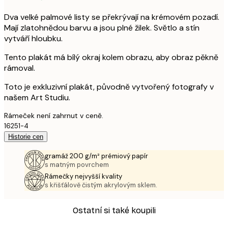
Dva velké palmové listy se překrývají na krémovém pozadí.
Mají zlatohnědou barvu a jsou plné žilek. Světlo a stín
vytváří hloubku.
Tento plakát má bílý okraj kolem obrazu, aby obraz pěkně
rámoval.
Toto je exkluzivní plakát, původně vytvořený fotografy v
našem Art Studiu.
Rámeček není zahrnut v ceně.
16251-4
Historie cen
gramáž 200 g/m² prémiový papír
s matným povrchem
Rámečky nejvyšší kvality
s křišťálově čistým akrylovým sklem.
Ostatní si také koupili