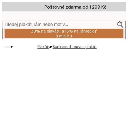
Skip
Poštovné zdarma od 1 299 Kč
to
main
content.
Hledej plakát, rám nebo motiv...
30% na plakáty a 15% na rámečky*
0 min
0 s
Platné
do:
▸
▸
Plakáty
Sunkissed Leaves plakát
2026-
08-
06