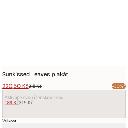
Product
images
Sunkissed Leaves plakát
220,50 Kč
315 Kč
-30%*
Aktivujte svou členskou cenu
189 Kč
315 Kč
Velikost