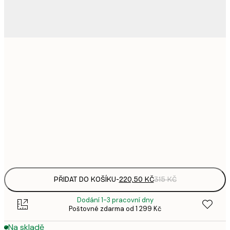
220,
21x30 cm
3
335,
30x40 cm
4
578,
50x70 cm
8
Frame
options
PŘIDAT DO KOŠÍKU
-
220,50 KČ
315 KČ
Dodání 1-3 pracovní dny
Poštovné zdarma od 1 299 Kč
Na skladě