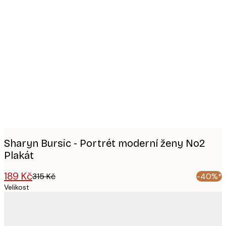
Product
images
Sharyn Bursic - Portrét moderní ženy No2
Plakát
189 Kč
315 Kč
-40%*
Velikost