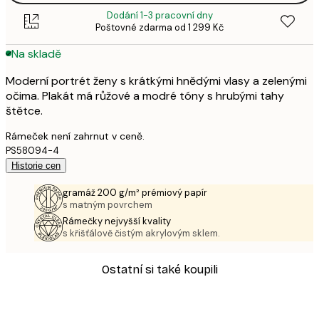
Dodání 1-3 pracovní dny
Poštovné zdarma od 1 299 Kč
Na skladě
Moderní portrét ženy s krátkými hnědými vlasy a zelenými
očima. Plakát má růžové a modré tóny s hrubými tahy
štětce.
Rámeček není zahrnut v ceně.
PS58094-4
Historie cen
gramáž 200 g/m² prémiový papír
s matným povrchem
Rámečky nejvyšší kvality
s křišťálově čistým akrylovým sklem.
Ostatní si také koupili