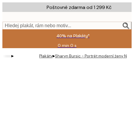
Skip
Poštovné zdarma od 1 299 Kč
to
main
content.
Hledej plakát, rám nebo motiv...
40% na Plakáty*
0 min
0 s
Platné
do:
▸
▸
Plakáty
Sharyn Bursic - Portrét moderní ženy No2 
2026-
08-
09