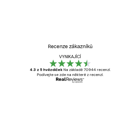
-40%*
Cesta k oceánu Plakát
Od 189 Kč
315 Kč
Recenze zákazníků
VYNIKAJÍCÍ
4.3 z 5 hvězdiček
Na základě 70944 recenzí.
Podívejte se zde na některé z recenzí.
Ověřený kupující
Recenze
zákazníků
Velmi kvalitní tisk
19 úno
Hana Š