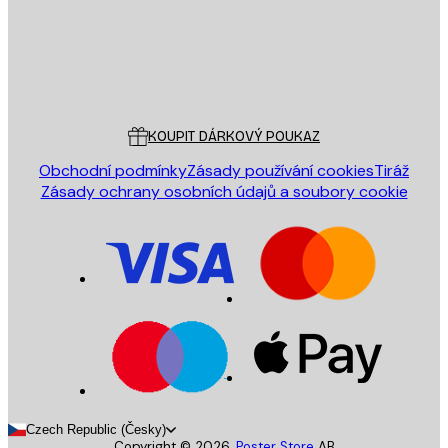
Obchod
Poster Store
Zákaznický servis
KOUPIT DÁRKOVÝ POUKAZ
Obchodní podmínky
Zásady používání cookies
Tiráž
Zásady ochrany osobních údajů a soubory cookie
Czech Republic (Česky)
Copyright ©
2026
,
Poster Store
AB